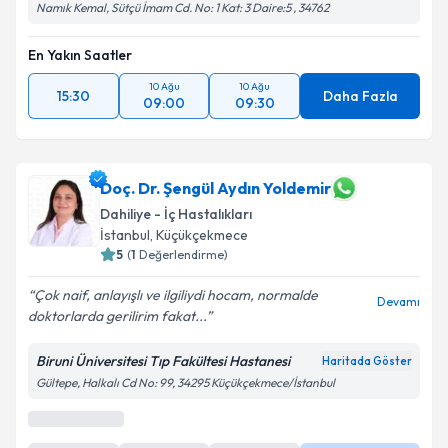
Namık Kemal, Sütçü İmam Cd. No: 1 Kat: 3 Daire:5 , 34762
En Yakın Saatler
10 Ağu
10 Ağu
15:30
Daha Fazla
09:00
09:30
Doç. Dr. Şengül Aydın Yoldemir
Dahiliye - İç Hastalıkları
İstanbul
, Küçükçekmece
5
(
1
Değerlendirme)
Çok naif, anlayışlı ve ilgiliydi hocam, normalde
Devamı
doktorlarda gerilirim fakat...
Biruni Üniversitesi Tıp Fakültesi Hastanesi
Haritada Göster
Gültepe, Halkalı Cd No: 99, 34295 Küçükçekmece/İstanbul
En Yakın Saatler