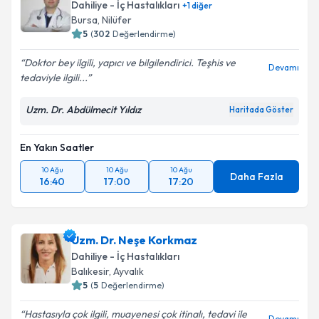
oluşturun. Size bu uzmandan randevu almanız için bir
Dahiliye - İç Hastalıkları
+
1
diğer
takvim hazırlandığında e-posta ile bilgilendireceğiz.
Bursa
, Nilüfer
5
(
302
Değerlendirme)
E-posta Adresiniz
Doktor bey ilgili, yapıcı ve bilgilendirici. Teşhis ve
Devamı
tedaviyle ilgili...
Uzm. Dr. Abdülmecit Yıldız
Haritada Göster
Kişisel verilerimin işlenmesine ilişkin
Aydınlatma
Metni
'ni okudum ve kişisel verilerimin belirtilen
kapsamda işlenmesini kabul ediyorum.
En Yakın Saatler
10 Ağu
10 Ağu
10 Ağu
Daha Fazla
16:40
17:00
17:20
Takvim Talebini Gönder
Uzm. Dr. Neşe Korkmaz
Dahiliye - İç Hastalıkları
Balıkesir
, Ayvalık
5
(
5
Değerlendirme)
Hastasıyla çok ilgili, muayenesi çok itinalı, tedavi ile
Devamı