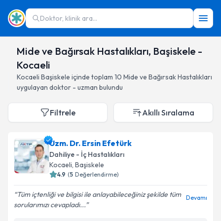
Doktor, klinik ara...
Mide ve Bağırsak Hastalıkları, Başiskele -
Kocaeli
Kocaeli
Başiskele
içinde toplam
10
Mide ve Bağırsak Hastalıkları
uygulayan doktor - uzman bulundu
Filtrele
Akıllı Sıralama
Uzm. Dr. Ersin Efetürk
Dahiliye - İç Hastalıkları
Kocaeli
, Başiskele
4.9
(
5
Değerlendirme)
Tüm içtenliği ve bilgisi ile anlayabileceğiniz şekilde tüm
Devamı
sorularımızı cevapladı...