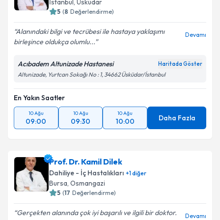
İstanbul
, Üsküdar
5
(
8
Değerlendirme)
Alanındaki bilgi ve tecrübesi ile hastaya yaklaşımı
Devamı
birleşince oldukça olumlu...
Acıbadem Altunizade Hastanesi
Haritada Göster
Altunizade, Yurtcan Sokağı No : 1, 34662 Üsküdar/İstanbul
En Yakın Saatler
10 Ağu
10 Ağu
10 Ağu
Daha Fazla
09:00
09:30
10:00
Prof. Dr. Kamil Dilek
Dahiliye - İç Hastalıkları
+
1
diğer
Bursa
, Osmangazi
5
(
17
Değerlendirme)
Gerçekten alanında çok iyi başarılı ve ilgili bir doktor.