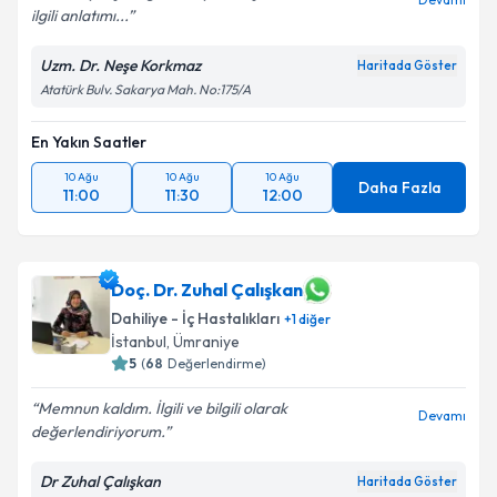
ilgili anlatımı...
Uzm. Dr. Neşe Korkmaz
Haritada Göster
Atatürk Bulv. Sakarya Mah. No:175/A
En Yakın Saatler
10 Ağu
10 Ağu
10 Ağu
Daha Fazla
11:00
11:30
12:00
Doç. Dr. Zuhal Çalışkan
Dahiliye - İç Hastalıkları
+
1
diğer
İstanbul
, Ümraniye
5
(
68
Değerlendirme)
Memnun kaldım. İlgili ve bilgili olarak
Devamı
değerlendiriyorum.
Dr Zuhal Çalışkan
Haritada Göster