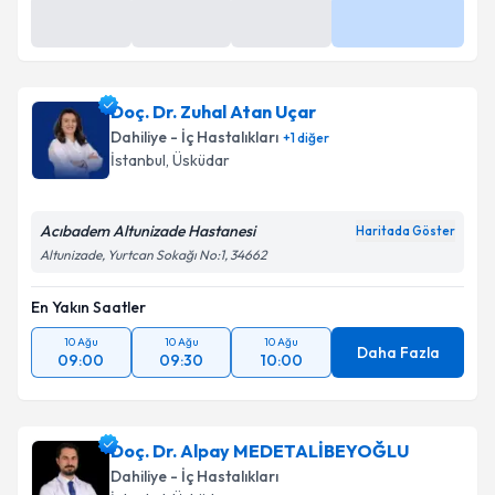
10 Ağu
10 Ağu
10 Ağu
Daha Fazla
13:40
14:00
14:20
Doç. Dr. Zuhal Atan Uçar
Dahiliye - İç Hastalıkları
+
1
diğer
İstanbul
, Üsküdar
Acıbadem Altunizade Hastanesi
Haritada Göster
Altunizade, Yurtcan Sokağı No:1, 34662
En Yakın Saatler
10 Ağu
10 Ağu
10 Ağu
Daha Fazla
09:00
09:30
10:00
Doç. Dr. Alpay MEDETALİBEYOĞLU
Dahiliye - İç Hastalıkları