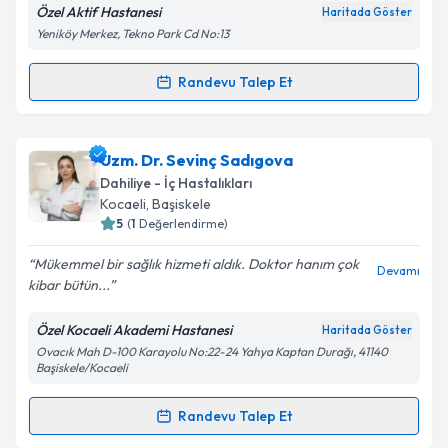
Özel Aktif Hastanesi
Haritada Göster
Yeniköy Merkez, Tekno Park Cd No:13
Randevu Talep Et
Randevu Takvimi Talebi
Uzm. Dr. Ersin Efetürk
için randevu takvimi talebi
Uzm. Dr. Sevinç Sadıgova
oluşturun. Size bu uzmandan randevu almanız için bir
Dahiliye - İç Hastalıkları
takvim hazırlandığında e-posta ile bilgilendireceğiz.
Kocaeli
, Başiskele
5
(
1
Değerlendirme)
E-posta Adresiniz
Mükemmel bir sağlık hizmeti aldık. Doktor hanım çok
Devamı
kibar bütün...
Özel Kocaeli Akademi Hastanesi
Haritada Göster
Kişisel verilerimin işlenmesine ilişkin
Aydınlatma
Ovacık Mah D-100 Karayolu No:22-24 Yahya Kaptan Durağı, 41140
Metni
'ni okudum ve kişisel verilerimin belirtilen
Başiskele/Kocaeli
kapsamda işlenmesini kabul ediyorum.
Randevu Talep Et
Randevu Takvimi Talebi
Takvim Talebini Gönder