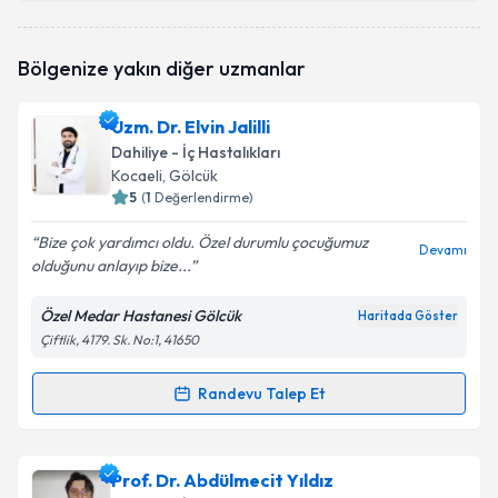
Uzm. Dr. Sevinç Sadıgova
için randevu takvimi
Bölgenize yakın diğer uzmanlar
talebi oluşturun. Size bu uzmandan randevu almanız
için bir takvim hazırlandığında e-posta ile
bilgilendireceğiz.
Uzm. Dr. Elvin Jalilli
Dahiliye - İç Hastalıkları
E-posta Adresiniz
Kocaeli
, Gölcük
5
(
1
Değerlendirme)
Bize çok yardımcı oldu. Özel durumlu çocuğumuz
Devamı
olduğunu anlayıp bize...
Kişisel verilerimin işlenmesine ilişkin
Aydınlatma
Metni
'ni okudum ve kişisel verilerimin belirtilen
kapsamda işlenmesini kabul ediyorum.
Özel Medar Hastanesi Gölcük
Haritada Göster
Çiftlik, 4179. Sk. No:1, 41650
Takvim Talebini Gönder
Randevu Talep Et
Randevu Takvimi Talebi
Uzm. Dr. Elvin Jalilli
için randevu takvimi talebi
Prof. Dr. Abdülmecit Yıldız