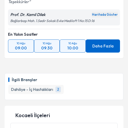
Devamı
Teşekkürler
Prof. Dr. Kamil Dilek
Haritada Göster
Bağlarbaşı Mah. 1.Sedir Sokak Evke Mediloft 1 No:15 D:16
En Yakın Saatler
10 Ağu
10 Ağu
10 Ağu
Daha Fazla
09:00
09:30
10:00
İlgili Branşlar
Dahiliye - İç Hastalıkları
2
Kocaeli İlçeleri