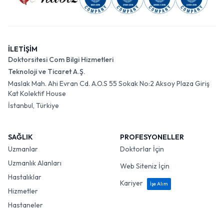
İLETİŞİM
Doktorsitesi Com Bilgi Hizmetleri
Teknoloji ve Ticaret A.Ş.
Maslak Mah. Ahi Evran Cd. A.O.S 55 Sokak No:2 Aksoy Plaza Giriş
Kat Kolektif House
İstanbul, Türkiye
SAĞLIK
PROFESYONELLER
Uzmanlar
Doktorlar İçin
Uzmanlık Alanları
Web Siteniz İçin
Hastalıklar
Kariyer
İşe Alım
Hizmetler
Hastaneler