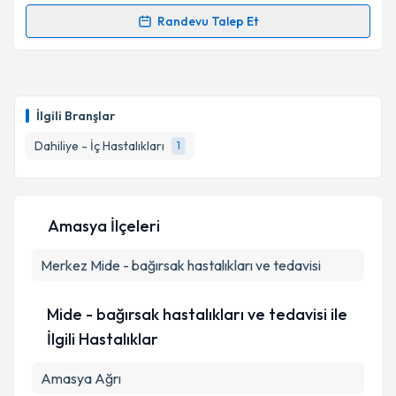
kapsamda işlenmesini kabul ediyorum.
Randevu Talep Et
Randevu Takvimi Talebi
Takvim Talebini Gönder
Prof. Dr. Abdülkerim Yılmaz
için randevu takvimi
talebi oluşturun. Size bu uzmandan randevu almanız
İlgili Branşlar
için bir takvim hazırlandığında e-posta ile
bilgilendireceğiz.
Dahiliye - İç Hastalıkları
1
E-posta Adresiniz
Amasya İlçeleri
Merkez
Kişisel verilerimin işlenmesine ilişkin
Mide - bağırsak hastalıkları ve tedavisi
Aydınlatma
Metni
'ni okudum ve kişisel verilerimin belirtilen
kapsamda işlenmesini kabul ediyorum.
Mide - bağırsak hastalıkları ve tedavisi ile
İlgili Hastalıklar
Takvim Talebini Gönder
Amasya Ağrı