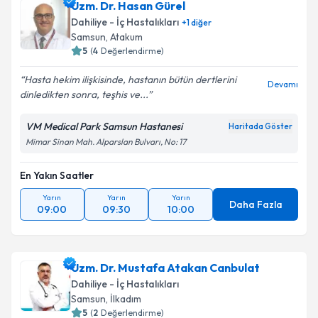
Uzm. Dr. Hasan Gürel
Dahiliye - İç Hastalıkları
+
1
diğer
Samsun
, Atakum
5
(
4
Değerlendirme)
Hasta hekim ilişkisinde, hastanın bütün dertlerini
Devamı
dinledikten sonra, teşhis ve...
VM Medical Park Samsun Hastanesi
Haritada Göster
Mimar Sinan Mah. Alparslan Bulvarı, No: 17
En Yakın Saatler
Yarın
Yarın
Yarın
Daha Fazla
09:00
09:30
10:00
Uzm. Dr. Mustafa Atakan Canbulat
Dahiliye - İç Hastalıkları
Samsun
, İlkadım
5
(
2
Değerlendirme)