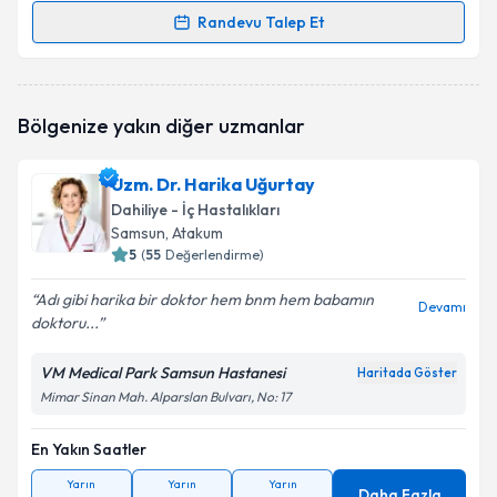
Randevu Talep Et
Randevu Takvimi Talebi
Uzm. Dr. Hamza Yazıcı
için randevu takvimi talebi
Bölgenize yakın diğer uzmanlar
oluşturun. Size bu uzmandan randevu almanız için bir
takvim hazırlandığında e-posta ile bilgilendireceğiz.
Uzm. Dr. Harika Uğurtay
E-posta Adresiniz
Dahiliye - İç Hastalıkları
Samsun
, Atakum
5
(
55
Değerlendirme)
Adı gibi harika bir doktor hem bnm hem babamın
Kişisel verilerimin işlenmesine ilişkin
Aydınlatma
Devamı
doktoru...
Metni
'ni okudum ve kişisel verilerimin belirtilen
kapsamda işlenmesini kabul ediyorum.
VM Medical Park Samsun Hastanesi
Haritada Göster
Mimar Sinan Mah. Alparslan Bulvarı, No: 17
Takvim Talebini Gönder
En Yakın Saatler
Yarın
Yarın
Yarın
Daha Fazla