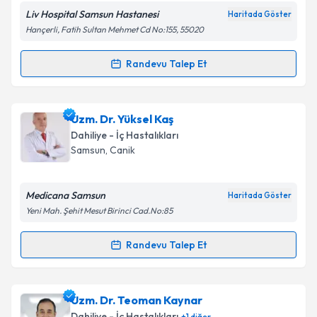
Liv Hospital Samsun Hastanesi
Haritada Göster
Hançerli, Fatih Sultan Mehmet Cd No:155, 55020
Randevu Talep Et
Randevu Takvimi Talebi
Uzm. Dr. Manolya Gökrem
için randevu takvimi
Uzm. Dr. Yüksel Kaş
talebi oluşturun. Size bu uzmandan randevu almanız
Dahiliye - İç Hastalıkları
için bir takvim hazırlandığında e-posta ile
Samsun
, Canik
bilgilendireceğiz.
E-posta Adresiniz
Medicana Samsun
Haritada Göster
Yeni Mah. Şehit Mesut Birinci Cad.No:85
Randevu Talep Et
Randevu Takvimi Talebi
Kişisel verilerimin işlenmesine ilişkin
Aydınlatma
Metni
'ni okudum ve kişisel verilerimin belirtilen
kapsamda işlenmesini kabul ediyorum.
Uzm. Dr. Yüksel Kaş
için randevu takvimi talebi
Uzm. Dr. Teoman Kaynar
oluşturun. Size bu uzmandan randevu almanız için bir
Dahiliye - İç Hastalıkları
+
1
diğer