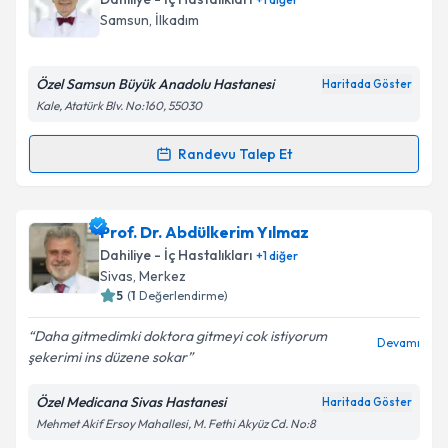
takvim hazırlandığında e-posta ile bilgilendireceğiz.
Takvim Talebini Gönder
Samsun
, İlkadım
E-posta Adresiniz
Özel Samsun Büyük Anadolu Hastanesi
Haritada Göster
Kale, Atatürk Blv. No:160, 55030
Kişisel verilerimin işlenmesine ilişkin
Aydınlatma
Randevu Talep Et
Randevu Takvimi Talebi
Metni
'ni okudum ve kişisel verilerimin belirtilen
kapsamda işlenmesini kabul ediyorum.
Uzm. Dr. Teoman Kaynar
için randevu takvimi talebi
Prof. Dr. Abdülkerim Yılmaz
oluşturun. Size bu uzmandan randevu almanız için bir
Takvim Talebini Gönder
Dahiliye - İç Hastalıkları
+
1
diğer
takvim hazırlandığında e-posta ile bilgilendireceğiz.
Sivas
, Merkez
5
(
1
Değerlendirme)
E-posta Adresiniz
Daha gitmedimki doktora gitmeyi cok istiyorum
Devamı
şekerimi ins düzene sokar
Özel Medicana Sivas Hastanesi
Haritada Göster
Kişisel verilerimin işlenmesine ilişkin
Aydınlatma
Mehmet Akif Ersoy Mahallesi, M. Fethi Akyüz Cd. No:8
Metni
'ni okudum ve kişisel verilerimin belirtilen