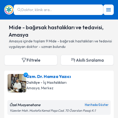
Doktor, klinik ara...
Mide - bağırsak hastalıkları ve tedavisi,
Amasya
Amasya
içinde toplam
9
Mide - bağırsak hastalıkları ve tedavisi
uygulayan doktor - uzman bulundu
Filtrele
Akıllı Sıralama
Uzm. Dr. Hamza Yazıcı
Dahiliye - İç Hastalıkları
Amasya
, Merkez
Özel Muayenehane
Haritada Göster
Yüzevler Mah. Mustafa Kemal Paşa Cad. 70 Özarslan Pasajı K:1