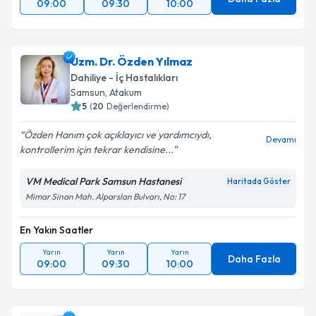
09:00
09:30
10:00
Uzm. Dr. Özden Yılmaz
Dahiliye - İç Hastalıkları
Samsun
, Atakum
5
(
20
Değerlendirme)
Özden Hanım çok açıklayıcı ve yardımcıydı,
Devamı
kontrollerim için tekrar kendisine...
VM Medical Park Samsun Hastanesi
Haritada Göster
Mimar Sinan Mah. Alparslan Bulvarı, No: 17
En Yakın Saatler
Yarın
Yarın
Yarın
Daha Fazla
09:00
09:30
10:00