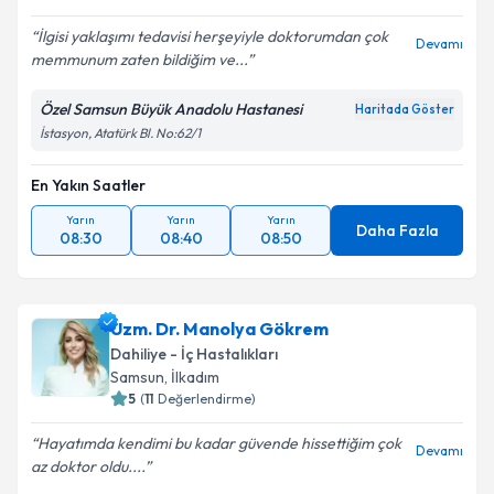
İlgisi yaklaşımı tedavisi herşeyiyle doktorumdan çok
Devamı
memmunum zaten bildiğim ve...
Özel Samsun Büyük Anadolu Hastanesi
Haritada Göster
İstasyon, Atatürk Bl. No:62/1
En Yakın Saatler
Yarın
Yarın
Yarın
Daha Fazla
08:30
08:40
08:50
Uzm. Dr. Manolya Gökrem
Dahiliye - İç Hastalıkları
Samsun
, İlkadım
5
(
11
Değerlendirme)
Hayatımda kendimi bu kadar güvende hissettiğim çok
Devamı
az doktor oldu....