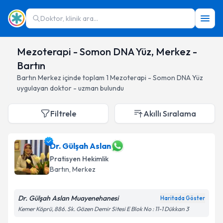
Doktor, klinik ara...
Mezoterapi - Somon DNA Yüz, Merkez -
Bartın
Bartın
Merkez
içinde toplam
1
Mezoterapi - Somon DNA Yüz
uygulayan doktor - uzman bulundu
Filtrele
Akıllı Sıralama
Dr. Gülşah Aslan
Pratisyen Hekimlik
Bartın
, Merkez
Dr. Gülşah Aslan Muayenehanesi
Haritada Göster
Kemer Köprü, 886. Sk. Gözen Demir Sitesi E Blok No : 11-1 Dükkan 3