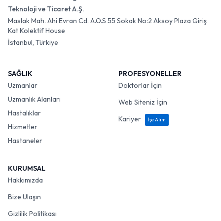
Teknoloji ve Ticaret A.Ş.
Maslak Mah. Ahi Evran Cd. A.O.S 55 Sokak No:2 Aksoy Plaza Giriş
Kat Kolektif House
İstanbul, Türkiye
SAĞLIK
PROFESYONELLER
Uzmanlar
Doktorlar İçin
Uzmanlık Alanları
Web Siteniz İçin
Hastalıklar
Kariyer
İşe Alım
Hizmetler
Hastaneler
KURUMSAL
Hakkımızda
Bize Ulaşın
Gizlilik Politikası