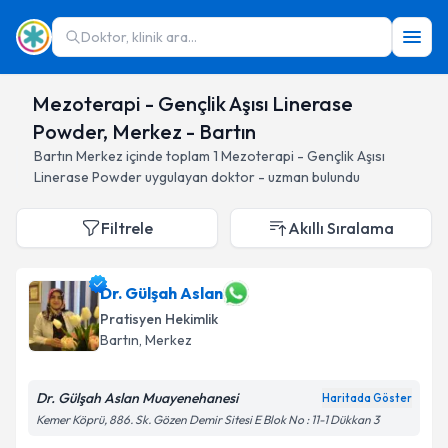
Doktor, klinik ara...
Mezoterapi - Gençlik Aşısı Linerase
Powder, Merkez - Bartın
Bartın
Merkez
içinde toplam
1
Mezoterapi - Gençlik Aşısı
Linerase Powder
uygulayan doktor - uzman bulundu
Filtrele
Akıllı Sıralama
Dr. Gülşah Aslan
Pratisyen Hekimlik
Bartın
, Merkez
Dr. Gülşah Aslan Muayenehanesi
Haritada Göster
Kemer Köprü, 886. Sk. Gözen Demir Sitesi E Blok No : 11-1 Dükkan 3