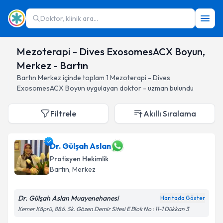
Doktor, klinik ara...
Mezoterapi - Dives ExosomesACX Boyun,
Merkez - Bartın
Bartın
Merkez
içinde toplam
1
Mezoterapi - Dives
ExosomesACX Boyun
uygulayan doktor - uzman bulundu
Filtrele
Akıllı Sıralama
Dr. Gülşah Aslan
Pratisyen Hekimlik
Bartın
, Merkez
Dr. Gülşah Aslan Muayenehanesi
Haritada Göster
Kemer Köprü, 886. Sk. Gözen Demir Sitesi E Blok No : 11-1 Dükkan 3