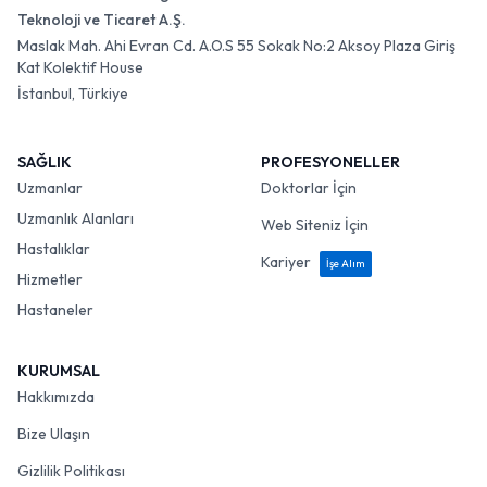
Teknoloji ve Ticaret A.Ş.
Maslak Mah. Ahi Evran Cd. A.O.S 55 Sokak No:2 Aksoy Plaza Giriş
Kat Kolektif House
İstanbul, Türkiye
SAĞLIK
PROFESYONELLER
Uzmanlar
Doktorlar İçin
Uzmanlık Alanları
Web Siteniz İçin
Hastalıklar
Kariyer
İşe Alım
Hizmetler
Hastaneler
KURUMSAL
Hakkımızda
Bize Ulaşın
Gizlilik Politikası