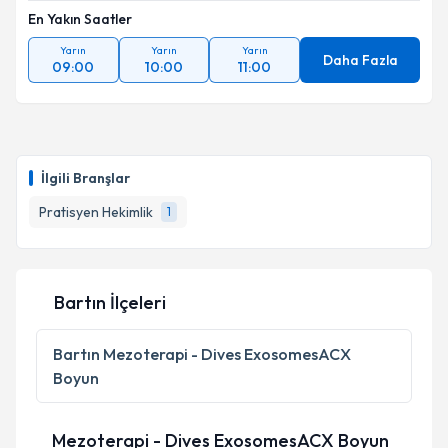
En Yakın Saatler
Yarın
Yarın
Yarın
Daha Fazla
09:00
10:00
11:00
İlgili Branşlar
Pratisyen Hekimlik
1
Bartın İlçeleri
Bartın
Mezoterapi - Dives ExosomesACX
Boyun
Mezoterapi - Dives ExosomesACX Boyun