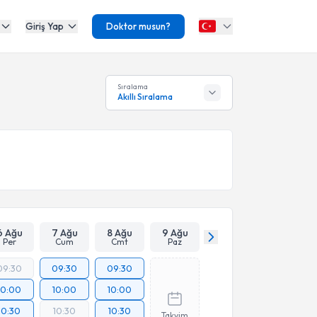
Giriş Yap
Doktor musun?
Sıralama
Akıllı Sıralama
6 Ağu
7 Ağu
8 Ağu
9 Ağu
Per
Cum
Cmt
Paz
09:30
09:30
09:30
10:00
10:00
10:00
10:30
10:30
10:30
Takvim