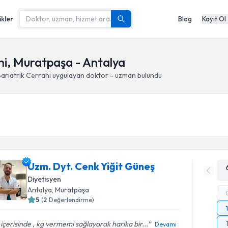
ikler
Blog
Kayıt Ol
hi, Muratpaşa - Antalya
ariatrik Cerrahi
uygulayan doktor - uzman bulundu
Uzm. Dyt. Cenk Yiğit Güneş
Diyetisyen
Antalya
, Muratpaşa
5
(
2
Değerlendirme)
içerisinde , kg vermemi sağlayarak harika bir...
Devamı