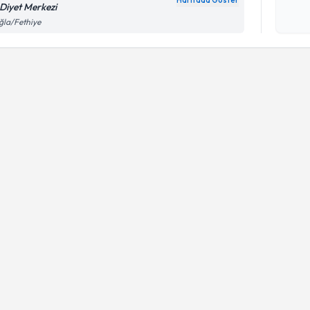
Haritada Göster
 Diyet Merkezi
Kişisel
ğla/Fethiye
okudum
işlenm