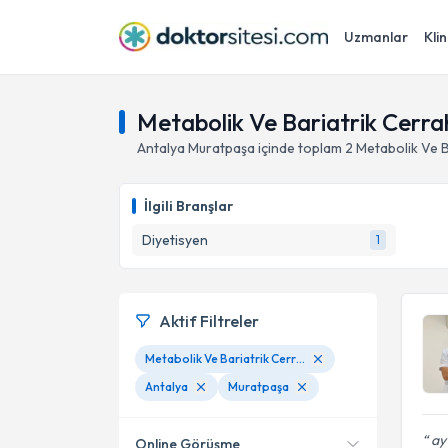
Uzmanlar
Klin
Metabolik Ve Bariatrik Cerra
Antalya
Muratpaşa
içinde toplam
2
Metabolik Ve B
İlgili Branşlar
Diyetisyen
1
Aktif Filtreler
Metabolik Ve Bariatrik Cerrahi
Antalya
Muratpaşa
ay 
Online Görüşme