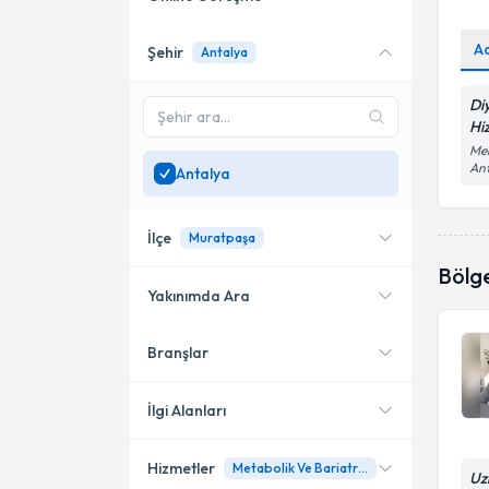
A
Şehir
Antalya
Online danışmanlık sunan
uzmanları göster
Di
Sadece
Antalya
bölgesinde
Hi
uzman ara
Mem
An
Antalya
İlçe
Muratpaşa
Bölg
Yakınımda Ara
Branşlar
Konumuma yakın uzmanları
Muratpaşa
göster
İlgi Alanları
Hizmetler
Metabolik Ve Bariatrik Cerrahi
Diyetisyen
Uz