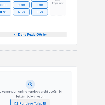
kapalıdır
11:00
12:00
11:00
11:30
12:30
11:30
Daha Fazla Göster
akvimi Talebi
 Elanur Coşan
için randevu takvimi talebi oluşturun.
andan randevu almanız için bir takvim
ında e-posta ile bilgilendireceğiz.
resiniz
u uzmandan online randevu alabileceğin bir
takvimi bulunmuyor.
Randevu Talep Et