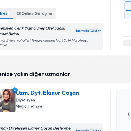
dres
1
Online Görüşme
yetisyen Cenk Yiğit Güneş Özel Sağlık
Haritada Göster
zmet Birimi
ur Evleri mahallesi Tonguç caddesi No: 1 D: 14 Muratpaşa
talya
Randevu T
enize yakın diğer uzmanlar
Uzm. Dyt.
Size bu uzm
Uzm. Dyt. Elanur Coşan
hazırlandığ
Diyetisyen
Muğla
, Fethiye
E-posta Ad
B
man Diyetisyen Elanur Coşan Beslenme