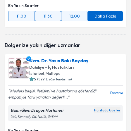
En Yakın Saatler
11:00
11:30
12:00
Daha Fazla
Bölgenize yakın diğer uzmanlar
Uzm. Dr. Yasin Baki Baydaş
Dahiliye - İç Hastalıkları
İstanbul
, Maltepe
5
(
529
Değerlendirme)
Mesleki bilgisi, iletişimi ve hastalarına gösterdiği
Devamı
empatiyle fark yaratan değerli...
Bezmiâlem Dragos Hastanesi
Haritada Göster
Yalı, Kennedy Cd. No:16, 34844
En Yakın Saatler