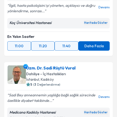
İlgili, hasta psikolojisini iyi yöneten, açıklayıcı ve doğru
Devamı
yönlendirme, sonrası...
Koç Üniversitesi Hastanesi
Haritada Göster
En Yakın Saatler
11:00
11:20
11:40
Daha Fazla
Uzm. Dr. Sadi Rüştü Vural
Dahiliye - İç Hastalıkları
İstanbul
, Kadıköy
5
(
3
Değerlendirme)
Sadi Bey anneannemin yaşlılığa bağlı sağlık sürecinde
Devamı
özellikle diyabet takibinde...
Medicana Kadıköy Hastanesi
Haritada Göster