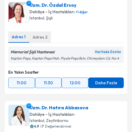
Uzm. Dr. Özdal Ersoy
Dahiliye - İç Hastalıkları
+
1
diğer
İstanbul
, Şişli
Adres
1
Adres
2
Memorial Şişli Hastanesi
Haritada Göster
Kaptan Paşa, Kaptan Paşa Mah. Piyale Paşa Bulv, Okmeydanı Cd. No:4
En Yakın Saatler
11:00
11:30
12:00
Daha Fazla
Uzm. Dr. Hatıra Abbasova
Dahiliye - İç Hastalıkları
İstanbul
, Zeytinburnu
4.9
(
7
Değerlendirme)