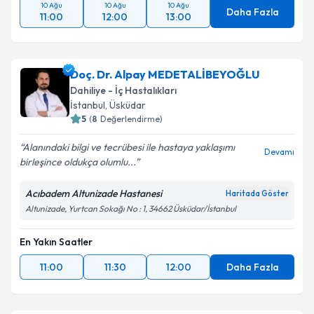
10 Ağu
10 Ağu
10 Ağu
Daha Fazla
11:00
12:00
13:00
Doç. Dr. Alpay MEDETALİBEYOĞLU
Dahiliye - İç Hastalıkları
İstanbul
, Üsküdar
5
(
8
Değerlendirme)
Alanındaki bilgi ve tecrübesi ile hastaya yaklaşımı
Devamı
birleşince oldukça olumlu...
Acıbadem Altunizade Hastanesi
Haritada Göster
Altunizade, Yurtcan Sokağı No : 1, 34662 Üsküdar/İstanbul
En Yakın Saatler
11:00
11:30
12:00
Daha Fazla