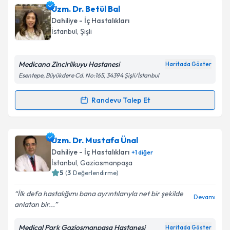
Uzm. Dr. Betül Bal
Dahiliye - İç Hastalıkları
İstanbul
, Şişli
Medicana Zincirlikuyu Hastanesi
Haritada Göster
Esentepe, Büyükdere Cd. No:165, 34394 Şişli/İstanbul
Randevu Talep Et
Randevu Takvimi Talebi
Uzm. Dr. Betül Bal
için randevu takvimi talebi
Uzm. Dr. Mustafa Ünal
oluşturun. Size bu uzmandan randevu almanız için bir
Dahiliye - İç Hastalıkları
+
1
diğer
takvim hazırlandığında e-posta ile bilgilendireceğiz.
İstanbul
, Gaziosmanpaşa
5
(
3
Değerlendirme)
E-posta Adresiniz
İlk defa hastalığımı bana ayrıntılarıyla net bir şekilde
Devamı
anlatan bir...
Medical Park Gaziosmanpaşa Hastanesi
Haritada Göster