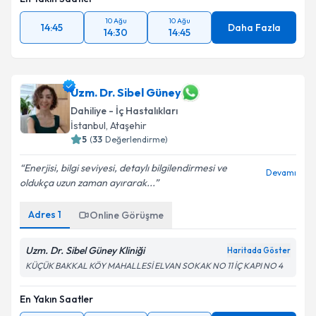
10 Ağu
10 Ağu
14:45
Daha Fazla
14:30
14:45
Uzm. Dr. Sibel Güney
Dahiliye - İç Hastalıkları
İstanbul
, Ataşehir
5
(
33
Değerlendirme)
Enerjisi, bilgi seviyesi, detaylı bilgilendirmesi ve
Devamı
oldukça uzun zaman ayırarak...
Adres
1
Online Görüşme
Uzm. Dr. Sibel Güney Kliniği
Haritada Göster
KÜÇÜK BAKKAL KÖY MAHALLESİ ELVAN SOKAK NO 11 İÇ KAPI NO 4
En Yakın Saatler