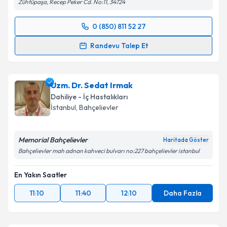
Zühtüpaşa, Recep Peker Cd. No:11, 34724
0 (850) 811 52 27
Randevu Takvimi Talebi
Randevu Talep Et
Uzm. Dr. Sadi Rüştü Vural
için randevu takvimi talebi
oluşturun. Size bu uzmandan randevu almanız için bir
Uzm. Dr. Sedat Irmak
takvim hazırlandığında e-posta ile bilgilendireceğiz.
Dahiliye - İç Hastalıkları
E-posta Adresiniz
İstanbul
, Bahçelievler
Memorial Bahçelievler
Haritada Göster
Bahçelievler mah adnan kahveci bulvarı no:227 bahçelievler istanbul
Kişisel verilerimin işlenmesine ilişkin
Aydınlatma
Metni
'ni okudum ve kişisel verilerimin belirtilen
En Yakın Saatler
kapsamda işlenmesini kabul ediyorum.
11:10
11:40
12:10
Daha Fazla
Takvim Talebini Gönder