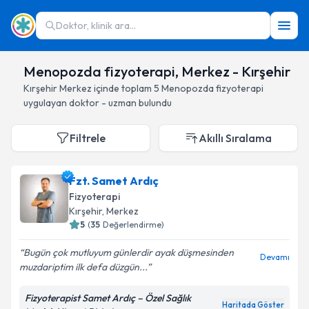
Doktor, klinik ara...
Menopozda fizyoterapi, Merkez - Kırşehir
Kırşehir
Merkez
içinde toplam
5
Menopozda fizyoterapi
uygulayan doktor - uzman bulundu
Filtrele
Akıllı Sıralama
Fzt. Samet Ardıç
Fizyoterapi
Kırşehir
, Merkez
5
(
35
Değerlendirme)
Bugün çok mutluyum günlerdir ayak düşmesinden
Devamı
muzdariptim ilk defa düzgün...
Fizyoterapist Samet Ardıç – Özel Sağlık
Haritada Göster