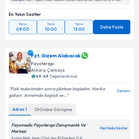
En Yakın Saatler
Yarın
Yarın
Yarın
Daha Fazla
09:00
10:00
13:00
Fzt. Gizem Alabacak
Fizyoterapi
Ankara
, Çankaya
4.9
(
49
Değerlendirme)
Fizik tedavimden sonra pilatese başladım. Harika
Devamı
gidiyor. Annemde başladı ve...
Adres
1
Online Görüşme
Fizyomedic Fizyoterapi Danışmanlık Ve
Haritada Göster
Merkezi
Kızılay Mah. İzmir 1 Cad. No:30 Ege Apt. D:9