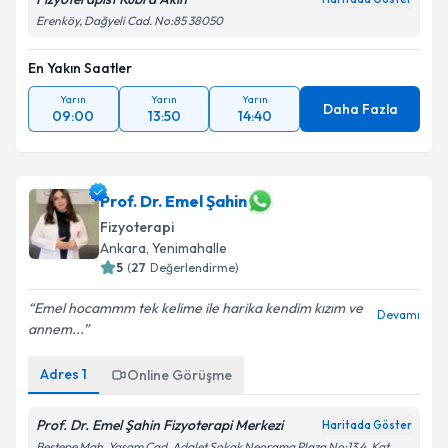
Erenköy, Dağyeli Cad. No:85 38050
En Yakın Saatler
Yarın
Yarın
Yarın
Daha Fazla
09:00
13:50
14:40
Prof. Dr. Emel Şahin
Fizyoterapi
Ankara
, Yenimahalle
5
(
27
Değerlendirme)
Emel hocammm tek kelime ile harika kendim kızım ve
Devamı
annem...
Adres
1
Online Görüşme
Prof. Dr. Emel Şahin Fizyoterapi Merkezi
Haritada Göster
Beştepe Mah. Yaşam Cad. Adalet Sokak Neorama Plaza No:13 4. Kat