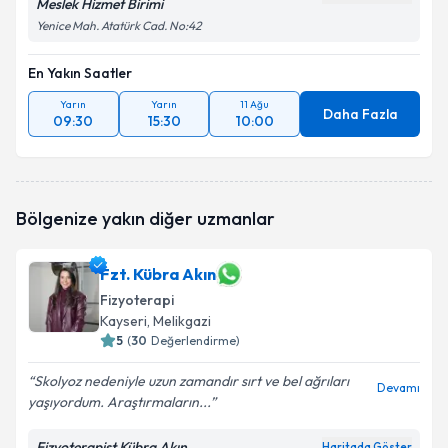
Meslek Hizmet Birimi
Yenice Mah. Atatürk Cad. No:42
En Yakın Saatler
Yarın
Yarın
11 Ağu
Daha Fazla
09:30
15:30
10:00
Bölgenize yakın diğer uzmanlar
Fzt. Kübra Akın
Fizyoterapi
Kayseri
, Melikgazi
5
(
30
Değerlendirme)
Skolyoz nedeniyle uzun zamandır sırt ve bel ağrıları
Devamı
yaşıyordum. Araştırmaların...
Fizyoterapist Kübra Akın
Haritada Göster