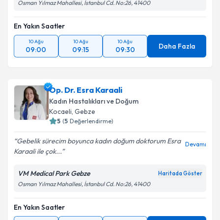
Osman Yılmaz Mahallesi, İstanbul Cd. No:26, 41400
En Yakın Saatler
10 Ağu
10 Ağu
10 Ağu
Daha Fazla
09:00
09:15
09:30
Op. Dr. Esra Karaali
Kadın Hastalıkları ve Doğum
Kocaeli
, Gebze
5
(
5
Değerlendirme)
Gebelik sürecim boyunca kadın doğum doktorum Esra
Devamı
Karaali ile çok...
VM Medical Park Gebze
Haritada Göster
Osman Yılmaz Mahallesi, İstanbul Cd. No:26, 41400
En Yakın Saatler