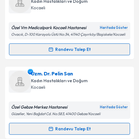
Kadın Hastalıkları ve Doğum
takvim hazırlandığında e-posta ile bilgilendireceğiz.
Kocaeli
E-posta Adresiniz
Özel Vm Medicalpark Kocaeli Hastanesi
Haritada Göster
Ovacık, D-100 Karayolu Üstü No:34, 41140 Çayırköy/Başiskele/Kocaeli
Kişisel verilerimin işlenmesine ilişkin
Aydınlatma
Randevu Talep Et
Randevu Takvimi Talebi
Metni
'ni okudum ve kişisel verilerimin belirtilen
kapsamda işlenmesini kabul ediyorum.
Doç. Dr. Bertan Akar
için randevu takvimi talebi
Uzm. Dr. Pelin San
oluşturun. Size bu uzmandan randevu almanız için bir
Takvim Talebini Gönder
Kadın Hastalıkları ve Doğum
takvim hazırlandığında e-posta ile bilgilendireceğiz.
Kocaeli
E-posta Adresiniz
Özel Gebze Merkez Hastanesi
Haritada Göster
Güzeller, Yeni Bağdat Cd. No:583, 41400 Gebze/Kocaeli
Kişisel verilerimin işlenmesine ilişkin
Aydınlatma
Randevu Talep Et
Randevu Takvimi Talebi
Metni
'ni okudum ve kişisel verilerimin belirtilen