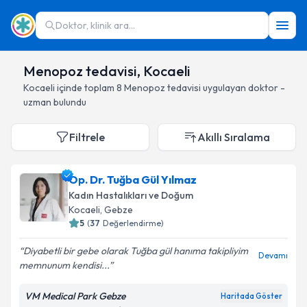
Doktor, klinik ara...
Menopoz tedavisi, Kocaeli
Kocaeli
içinde toplam
8
Menopoz tedavisi
uygulayan doktor -
uzman bulundu
Filtrele
Akıllı Sıralama
Op. Dr. Tuğba Gül Yılmaz
Kadın Hastalıkları ve Doğum
Kocaeli
, Gebze
5
(
37
Değerlendirme)
Diyabetli bir gebe olarak Tuğba gül hanıma takipliyim
Devamı
memnunum kendisi...
VM Medical Park Gebze
Haritada Göster