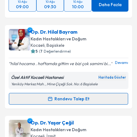
10 Ağu
10 Ağu
10 Ağu
Daha Fazla
09:00
09:30
10:00
Op. Dr. Hilal Bayram
Kadın Hastalıkları ve Doğum
Kocaeli
, Başiskele
5
(
7
Değerlendirme)
Devamı
hilal hocama . haftamda gittim ve bizi çok samimi bi...
Özel Aktif Kocaeli Hastanesi
Haritada Göster
Yeniköy Merkez Mah. , Mine Çiçeği Sok. No: 6 Başiskele
Randevu Talep Et
Randevu Takvimi Talebi
Op. Dr. Hilal Bayram
için randevu takvimi talebi
Op. Dr. Yaşar Çeğil
oluşturun. Size bu uzmandan randevu almanız için bir
Kadın Hastalıkları ve Doğum
takvim hazırlandığında e-posta ile bilgilendireceğiz.
Kocaeli
, İzmit