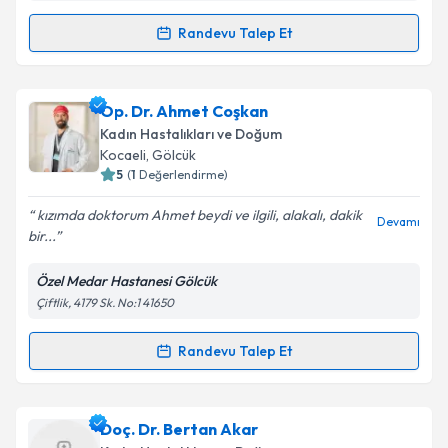
Kişisel verilerimin işlenmesine ilişkin
Aydınlatma
Randevu Talep Et
Metni
'ni okudum ve kişisel verilerimin belirtilen
Randevu Takvimi Talebi
kapsamda işlenmesini kabul ediyorum.
Op. Dr. Bülent Serdar San
için randevu takvimi
Op. Dr. Ahmet Coşkan
Takvim Talebini Gönder
talebi oluşturun. Size bu uzmandan randevu almanız
Kadın Hastalıkları ve Doğum
için bir takvim hazırlandığında e-posta ile
Kocaeli
, Gölcük
bilgilendireceğiz.
5
(
1
Değerlendirme)
E-posta Adresiniz
kızımda doktorum Ahmet beydi ve ilgili, alakalı, dakik
Devamı
bir...
Özel Medar Hastanesi Gölcük
Çiftlik, 4179 Sk. No:1 41650
Kişisel verilerimin işlenmesine ilişkin
Aydınlatma
Metni
'ni okudum ve kişisel verilerimin belirtilen
kapsamda işlenmesini kabul ediyorum.
Randevu Talep Et
Randevu Takvimi Talebi
Takvim Talebini Gönder
Op. Dr. Ahmet Coşkan
için randevu takvimi talebi
Doç. Dr. Bertan Akar
oluşturun. Size bu uzmandan randevu almanız için bir