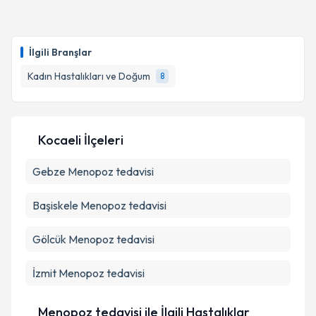
kapsamda işlenmesini kabul ediyorum.
Uzm. Dr. Pelin San
için randevu takvimi talebi
oluşturun. Size bu uzmandan randevu almanız için bir
Takvim Talebini Gönder
İlgili Branşlar
takvim hazırlandığında e-posta ile bilgilendireceğiz.
Kadın Hastalıkları ve Doğum
8
E-posta Adresiniz
Kocaeli İlçeleri
Kişisel verilerimin işlenmesine ilişkin
Aydınlatma
Gebze
Menopoz tedavisi
Metni
'ni okudum ve kişisel verilerimin belirtilen
kapsamda işlenmesini kabul ediyorum.
Başiskele
Menopoz tedavisi
Takvim Talebini Gönder
Gölcük
Menopoz tedavisi
İzmit
Menopoz tedavisi
Menopoz tedavisi ile İlgili Hastalıklar