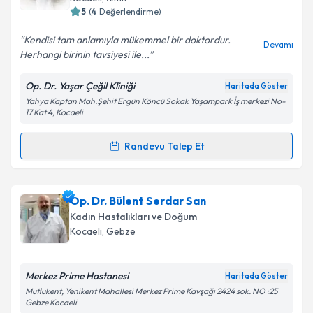
5
(
4
Değerlendirme)
E-posta Adresiniz
Kendisi tam anlamıyla mükemmel bir doktordur.
Devamı
Herhangi birinin tavsiyesi ile...
Op. Dr. Yaşar Çeğil Kliniği
Haritada Göster
Kişisel verilerimin işlenmesine ilişkin
Aydınlatma
Yahya Kaptan Mah.Şehit Ergün Köncü Sokak Yaşampark İş merkezi No-
Metni
'ni okudum ve kişisel verilerimin belirtilen
17 Kat 4, Kocaeli
kapsamda işlenmesini kabul ediyorum.
Randevu Talep Et
Randevu Takvimi Talebi
Takvim Talebini Gönder
Op. Dr. Yaşar Çeğil
için randevu takvimi talebi
Op. Dr. Bülent Serdar San
oluşturun. Size bu uzmandan randevu almanız için bir
Kadın Hastalıkları ve Doğum
takvim hazırlandığında e-posta ile bilgilendireceğiz.
Kocaeli
, Gebze
E-posta Adresiniz
Merkez Prime Hastanesi
Haritada Göster
Mutlukent, Yenikent Mahallesi Merkez Prime Kavşağı 2424 sok. NO :25
Gebze Kocaeli