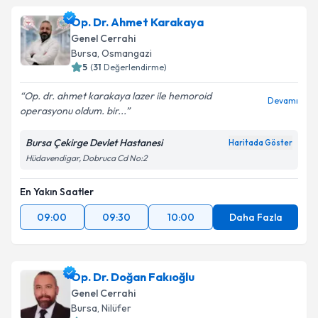
Op. Dr. Ahmet Karakaya
Genel Cerrahi
Bursa
, Osmangazi
5
(
31
Değerlendirme)
Op. dr. ahmet karakaya lazer ile hemoroid
Devamı
operasyonu oldum. bir...
Bursa Çekirge Devlet Hastanesi
Haritada Göster
Hüdavendigar, Dobruca Cd No:2
En Yakın Saatler
09:00
09:30
10:00
Daha Fazla
Op. Dr. Doğan Fakıoğlu
Genel Cerrahi
Bursa
, Nilüfer