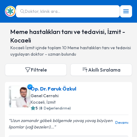
Doktor, klinik ara...
Meme hastalıkları tanı ve tedavisi, İzmit -
Kocaeli
Kocaeli
İzmit
içinde toplam
10
Meme hastalıkları tanı ve tedavisi
uygulayan doktor - uzman bulundu
Filtrele
Akıllı Sıralama
Op. Dr. Faruk Özkul
Genel Cerrahi
Kocaeli
, İzmit
5
(
8
Değerlendirme)
Uzun zamandır göbek bölgemde yavaş yavaş büyüyen
Devamı
lipomlar (yağ bezeleri)...