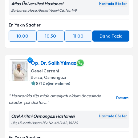
Atlas Üniversitesi Hastanesi
Haritada Göster
Barbaros, Hoca Ahmet Yesevi Cd. No:149
En Yakın Saatler
10:00
10:30
11:00
Daha Fazla
Op. Dr. Salih Yılmaz
Genel Cerrahi
Bursa
, Osmangazi
5
(
1
Değerlendirme)
Haziran'da tüp mide ameliyatı oldum öncesinde
Devamı
okadar çok doktor...
Özel Aritmi Osmangazi Hastanesi
Haritada Göster
Ulu, Ulubatlı Hasan Blv. No:48 D:62, 16220
En Yakın Saatler