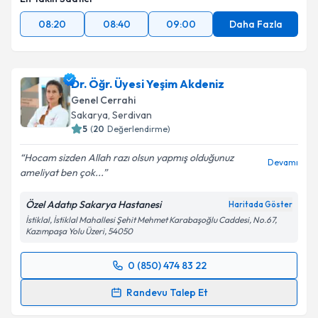
08:20
08:40
09:00
Daha Fazla
Dr. Öğr. Üyesi Yeşim Akdeniz
Genel Cerrahi
Sakarya
, Serdivan
5
(
20
Değerlendirme)
Hocam sizden Allah razı olsun yapmış olduğunuz
Devamı
ameliyat ben çok...
Özel Adatıp Sakarya Hastanesi
Haritada Göster
İstiklal, İstiklal Mahallesi Şehit Mehmet Karabaşoğlu Caddesi, No.67,
Kazımpaşa Yolu Üzeri, 54050
0 (850) 474 83 22
Randevu Takvimi Talebi
Randevu Talep Et