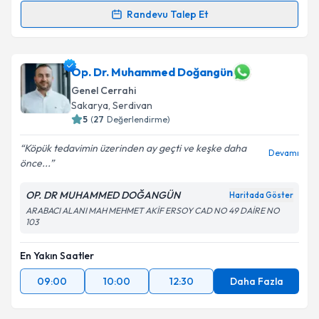
Randevu Talep Et
Randevu Takvimi Talebi
Op. Dr. Gonca Nergiz Taylan Yıldız
için randevu
Op. Dr. Muhammed Doğangün
takvimi talebi oluşturun. Size bu uzmandan randevu
Genel Cerrahi
almanız için bir takvim hazırlandığında e-posta ile
Sakarya
, Serdivan
bilgilendireceğiz.
5
(
27
Değerlendirme)
E-posta Adresiniz
Köpük tedavimin üzerinden ay geçti ve keşke daha
Devamı
önce...
OP. DR MUHAMMED DOĞANGÜN
Haritada Göster
Kişisel verilerimin işlenmesine ilişkin
Aydınlatma
ARABACI ALANI MAH MEHMET AKİF ERSOY CAD NO 49 DAİRE NO
103
Metni
'ni okudum ve kişisel verilerimin belirtilen
kapsamda işlenmesini kabul ediyorum.
En Yakın Saatler
09:00
10:00
12:30
Daha Fazla
Takvim Talebini Gönder