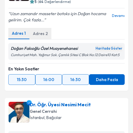
5
(
64
Değerlendirme)
Uzun zamandır masseter botoks için Doğan hocama
Devamı
gelirim. Çok fazla...
Adres
1
Adres
2
Doğan Fakıoğlu Özel Muayenehanesi
Haritada Göster
Cumhuriyet Mah. Yağmur Sok. Çamlık Sitesi C Blok No:12 Daire10 Kat:5
En Yakın Saatler
15:30
16:00
16:30
Daha Fazla
Dr. Öğr. Üyesi Nesimi Mecit
Genel Cerrahi
İstanbul
, Bağcılar