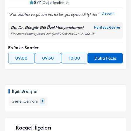
5
(
14
Değerlendirme)
Devamı
Rahatlatıcı ve güven verici bir görüşme idi,tşk.ler
Kişisel verilerimin işlenmesine ilişkin
Aydınlatma
Op. Dr. Güngör Gül Özel Muayenehanesi
Haritada Göster
Metni
'ni okudum ve kişisel verilerimin belirtilen
Florence Plaza Işıklar Cad. Şenlik Sok No:14 K:2 Oda:13
kapsamda işlenmesini kabul ediyorum.
En Yakın Saatler
Takvim Talebini Gönder
09:00
09:30
10:00
Daha Fazla
İlgili Branşlar
Genel Cerrahi
1
Kocaeli İlçeleri