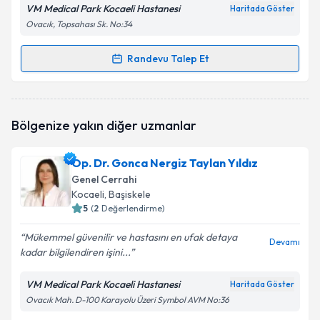
VM Medical Park Kocaeli Hastanesi
Haritada Göster
Ovacık, Topsahası Sk. No:34
Randevu Talep Et
Randevu Takvimi Talebi
Op. Dr. Faruk Özkul
için randevu takvimi talebi
Bölgenize yakın diğer uzmanlar
oluşturun. Size bu uzmandan randevu almanız için bir
takvim hazırlandığında e-posta ile bilgilendireceğiz.
Op. Dr. Gonca Nergiz Taylan Yıldız
E-posta Adresiniz
Genel Cerrahi
Kocaeli
, Başiskele
5
(
2
Değerlendirme)
Mükemmel güvenilir ve hastasını en ufak detaya
Kişisel verilerimin işlenmesine ilişkin
Aydınlatma
Devamı
kadar bilgilendiren işini...
Metni
'ni okudum ve kişisel verilerimin belirtilen
kapsamda işlenmesini kabul ediyorum.
VM Medical Park Kocaeli Hastanesi
Haritada Göster
Ovacık Mah. D-100 Karayolu Üzeri Symbol AVM No:36
Takvim Talebini Gönder