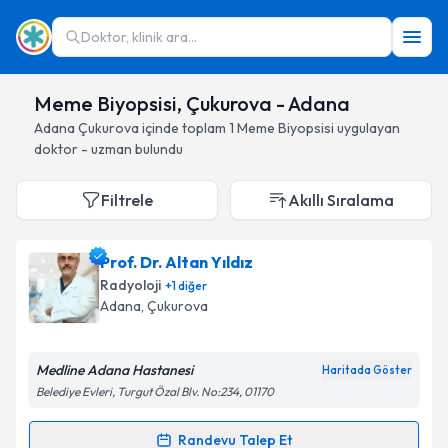
Doktor, klinik ara...
Meme Biyopsisi, Çukurova - Adana
Adana
Çukurova
içinde toplam
1
Meme Biyopsisi
uygulayan
doktor - uzman bulundu
Filtrele
Akıllı Sıralama
Prof. Dr. Altan Yıldız
Radyoloji
+
1
diğer
Adana
, Çukurova
Medline Adana Hastanesi
Haritada Göster
Belediye Evleri, Turgut Özal Blv. No:234, 01170
Randevu Talep Et