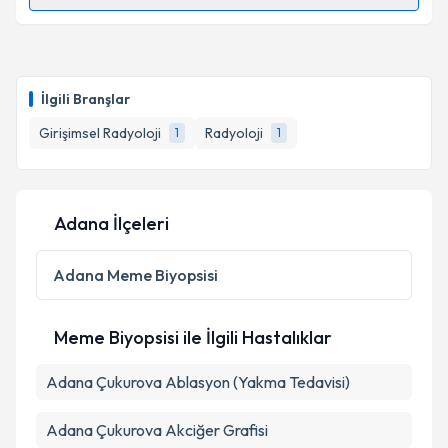
Randevu Takvimi Talebi
Prof. Dr. Altan Yıldız
için randevu takvimi talebi
oluşturun. Size bu uzmandan randevu almanız için bir
İlgili Branşlar
takvim hazırlandığında e-posta ile bilgilendireceğiz.
Girişimsel Radyoloji
Radyoloji
1
1
E-posta Adresiniz
Adana İlçeleri
Kişisel verilerimin işlenmesine ilişkin
Aydınlatma
Metni
'ni okudum ve kişisel verilerimin belirtilen
Adana
Meme Biyopsisi
kapsamda işlenmesini kabul ediyorum.
Meme Biyopsisi ile İlgili Hastalıklar
Takvim Talebini Gönder
Adana Çukurova Ablasyon (Yakma Tedavisi)
Adana Çukurova Akciğer Grafisi