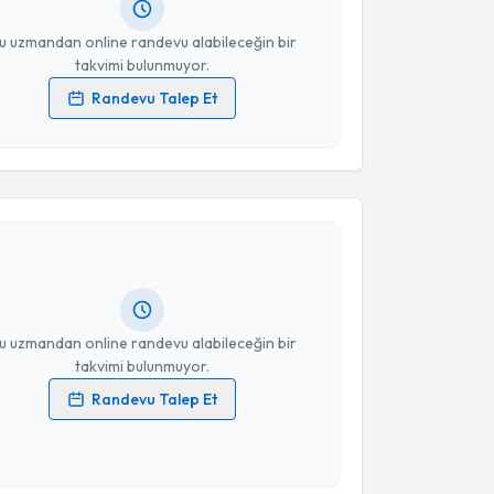
resiniz
u uzmandan online randevu alabileceğin bir
takvimi bulunmuyor.
Randevu Talep Et
 verilerimin işlenmesine ilişkin
Aydınlatma Metni
'ni
 ve kişisel verilerimin belirtilen kapsamda
akvimi Talebi
esini kabul ediyorum.
 Kar
için randevu takvimi talebi oluşturun. Size bu
Takvim Talebini Gönder
ndevu almanız için bir takvim hazırlandığında e-
lgilendireceğiz.
resiniz
u uzmandan online randevu alabileceğin bir
takvimi bulunmuyor.
Randevu Talep Et
 verilerimin işlenmesine ilişkin
Aydınlatma Metni
'ni
 ve kişisel verilerimin belirtilen kapsamda
akvimi Talebi
esini kabul ediyorum.