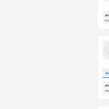
An
Kız
A
An
Var