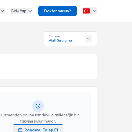
Giriş Yap
Doktor musun?
Sıralama
Akıllı Sıralama
akvimi Talebi
İbrahim Erkal
için randevu takvimi talebi oluşturun.
andan randevu almanız için bir takvim
ında e-posta ile bilgilendireceğiz.
resiniz
u uzmandan online randevu alabileceğin bir
takvimi bulunmuyor.
Randevu Talep Et