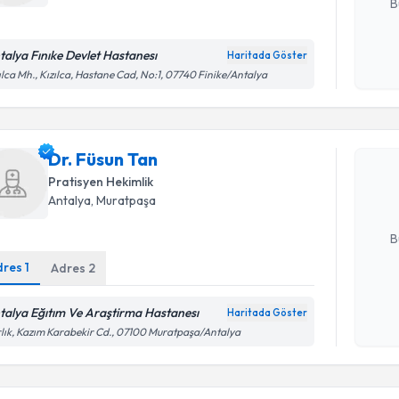
B
talya Fınıke Devlet Hastanesı
Haritada Göster
Kişisel
ılca Mh., Kızılca, Hastane Cad, No:1, 07740 Finike/Antalya
Randevu T
okudum
işlenm
Dr. Füsun
Dr. Füsun Tan
uzmandan ra
posta ile bi
Pratisyen Hekimlik
Antalya
, Muratpaşa
E-posta Ad
B
dres
1
Adres
2
Kişisel
talya Eğıtım Ve Araştirma Hastanesı
Haritada Göster
okudum
lık, Kazım Karabekir Cd., 07100 Muratpaşa/Antalya
işlenm
Randevu 