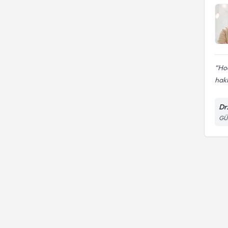
Hoc
hakk
Dr
GÜ