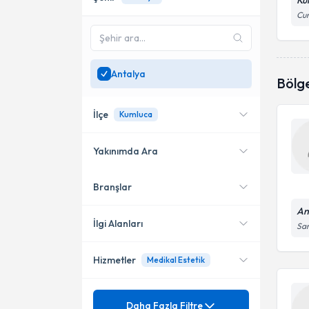
Ku
Cum
Antalya
Bölg
İlçe
Kumluca
Yakınımda Ara
Branşlar
Konumuma yakın uzmanları
Muratpaşa
göster
An
Manavgat
İlgi Alanları
Sar
Kepez
Hizmetler
Medikal Estetik
Pratisyen Hekimlik
Konyaaltı
Mezuniyet
Akrep Sokması
Daha Fazla Filtre
Alanya