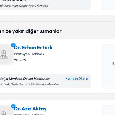
mluca 1 Nolu ASM
Kişisel
huriyet mah. Cezaevi yanı Kumluca
okudum
işlenm
Randevu T
enize yakın diğer uzmanlar
Dr. Erhan
uzmandan ra
Dr. Erhan Ertürk
posta ile bi
Pratisyen Hekimlik
E-posta Ad
Antalya
B
talya Kumluca Devlet Hastanesı
Haritada Göster
Randevu T
Kişisel
ıkavak, Devlet Hst., 07350 Kumluca/Antalya
okudum
işlenm
Dr. Aziz A
uzmandan ra
Dr. Aziz Aktaş
posta ile bi