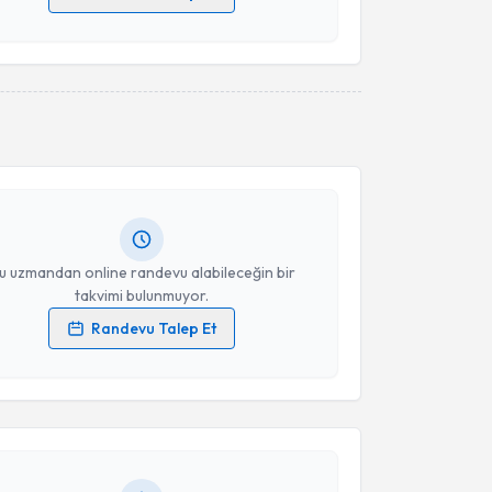
 verilerimin işlenmesine ilişkin
Aydınlatma Metni
'ni
 ve kişisel verilerimin belirtilen kapsamda
esini kabul ediyorum.
akvimi Talebi
Takvim Talebini Gönder
 Ertürk
için randevu takvimi talebi oluşturun. Size bu
ndevu almanız için bir takvim hazırlandığında e-
lgilendireceğiz.
resiniz
u uzmandan online randevu alabileceğin bir
takvimi bulunmuyor.
Randevu Talep Et
akvimi Talebi
 verilerimin işlenmesine ilişkin
Aydınlatma Metni
'ni
 ve kişisel verilerimin belirtilen kapsamda
esini kabul ediyorum.
ktaş
için randevu takvimi talebi oluşturun. Size bu
ndevu almanız için bir takvim hazırlandığında e-
lgilendireceğiz.
Takvim Talebini Gönder