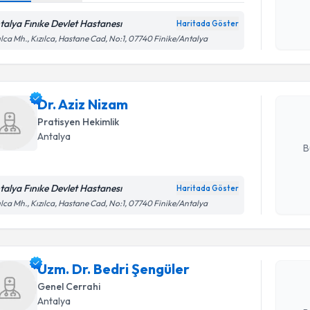
Kişisel
talya Fınıke Devlet Hastanesı
Haritada Göster
Randevu T
okudum
ılca Mh., Kızılca, Hastane Cad, No:1, 07740 Finike/Antalya
işlenm
Dr. Aziz 
uzmandan ra
Dr. Aziz Nizam
posta ile bi
Pratisyen Hekimlik
E-posta Ad
Antalya
B
talya Fınıke Devlet Hastanesı
Haritada Göster
Randevu T
Kişisel
ılca Mh., Kızılca, Hastane Cad, No:1, 07740 Finike/Antalya
okudum
işlenm
Uzm. Dr. 
Size bu uzm
Uzm. Dr. Bedri Şengüler
hazırlandığ
Genel Cerrahi
E-posta Ad
Antalya