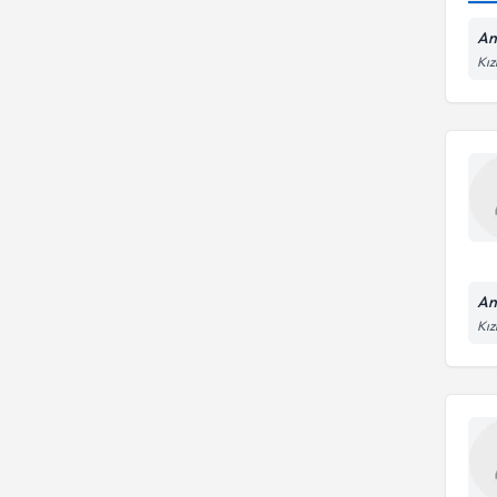
An
Kız
An
Kız