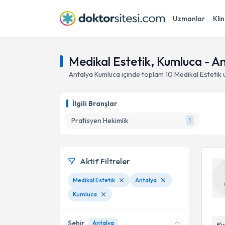
Uzmanlar
Klin
Medikal Estetik, Kumluca - A
Antalya
Kumluca
içinde toplam
10
Medikal Estetik
u
İlgili Branşlar
Pratisyen Hekimlik
1
Aktif Filtreler
Medikal Estetik
Antalya
Kumluca
Şehir
Antalya