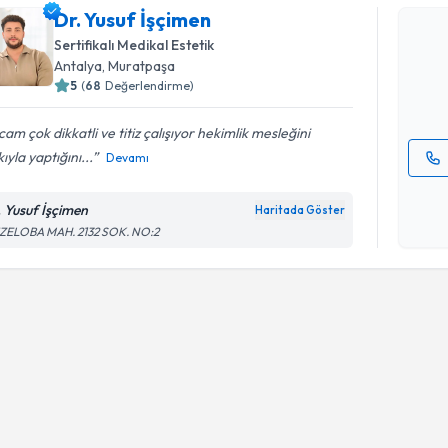
Dr. Yusuf
Dr. Yusuf İşçimen
uzmandan r
Sertifikalı Medikal Estetik
posta ile b
Antalya
, Muratpaşa
5
(
68
Değerlendirme)
E-posta Ad
am çok dikkatli ve titiz çalışıyor hekimlik mesleğini
ıyla yaptığını...
Devamı
Kişisel
okudum
. Yusuf İşçimen
Haritada Göster
işlenm
ZELOBA MAH. 2132 SOK. NO:2