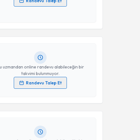
Randevu Talep Et
 verilerimin işlenmesine ilişkin
Aydınlatma Metni
'ni
akvimi Talebi
 ve kişisel verilerimin belirtilen kapsamda
esini kabul ediyorum.
Nizam
için randevu takvimi talebi oluşturun. Size bu
Takvim Talebini Gönder
ndevu almanız için bir takvim hazırlandığında e-
lgilendireceğiz.
resiniz
u uzmandan online randevu alabileceğin bir
takvimi bulunmuyor.
Randevu Talep Et
akvimi Talebi
 verilerimin işlenmesine ilişkin
Aydınlatma Metni
'ni
 ve kişisel verilerimin belirtilen kapsamda
esini kabul ediyorum.
Bedri Şengüler
için randevu takvimi talebi oluşturun.
andan randevu almanız için bir takvim
ında e-posta ile bilgilendireceğiz.
Takvim Talebini Gönder
resiniz