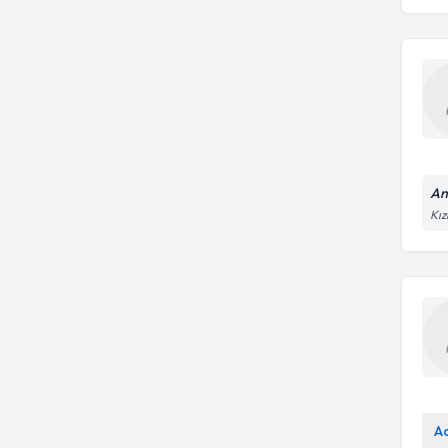
An
Kız
A