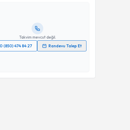
 İşçimen
için randevu takvimi talebi oluşturun. Size bu
andevu almanız için bir takvim hazırlandığında e-
ilgilendireceğiz.
resiniz
Takvim mevcut değil.
0 (850) 474 84 27
Randevu Talep Et
 verilerimin işlenmesine ilişkin
Aydınlatma Metni
'ni
 ve kişisel verilerimin belirtilen kapsamda
esini kabul ediyorum.
Takvim Talebini Gönder