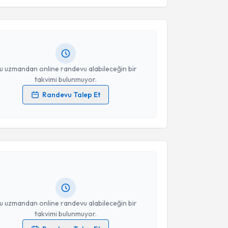
n Pekuğur
için randevu takvimi talebi oluşturun. Size
Takvim Talebini Gönder
 randevu almanız için bir takvim hazırlandığında e-
lgilendireceğiz.
resiniz
u uzmandan online randevu alabileceğin bir
takvimi bulunmuyor.
Randevu Talep Et
 verilerimin işlenmesine ilişkin
Aydınlatma Metni
'ni
akvimi Talebi
 ve kişisel verilerimin belirtilen kapsamda
esini kabul ediyorum.
m Akıncı
için randevu takvimi talebi oluşturun. Size bu
Takvim Talebini Gönder
ndevu almanız için bir takvim hazırlandığında e-
lgilendireceğiz.
resiniz
u uzmandan online randevu alabileceğin bir
takvimi bulunmuyor.