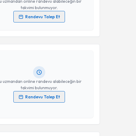
u uzmandan online randevu alabileceğin bir
takvimi bulunmuyor.
Randevu Talep Et
 verilerimin işlenmesine ilişkin
Aydınlatma Metni
'ni
akvimi Talebi
 ve kişisel verilerimin belirtilen kapsamda
esini kabul ediyorum.
 Tan
için randevu takvimi talebi oluşturun. Size bu
Takvim Talebini Gönder
ndevu almanız için bir takvim hazırlandığında e-
lgilendireceğiz.
resiniz
u uzmandan online randevu alabileceğin bir
takvimi bulunmuyor.
Randevu Talep Et
 verilerimin işlenmesine ilişkin
Aydınlatma Metni
'ni
 ve kişisel verilerimin belirtilen kapsamda
esini kabul ediyorum.
Takvimi Talebi
Takvim Talebini Gönder