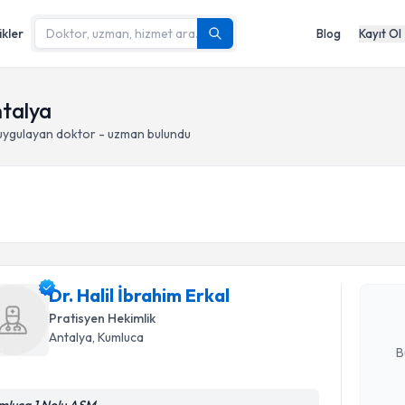
ikler
Blog
Kayıt Ol
ntalya
ygulayan doktor - uzman bulundu
Randevu T
Dr. Halil 
Size bu uzm
Dr. Halil İbrahim Erkal
hazırlandığ
Pratisyen Hekimlik
E-posta Ad
Antalya
, Kumluca
B