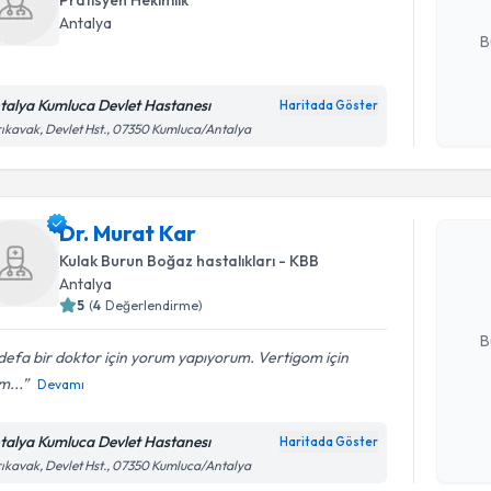
Pratisyen Hekimlik
E-posta Ad
Antalya
B
talya Kumluca Devlet Hastanesı
Haritada Göster
Kişisel
ıkavak, Devlet Hst., 07350 Kumluca/Antalya
okudum
Randevu T
işlenm
Dr. Murat
Dr. Murat Kar
uzmandan ra
Kulak Burun Boğaz hastalıkları - KBB
posta ile bi
Antalya
5
(
4
Değerlendirme)
E-posta Ad
B
 defa bir doktor için yorum yapıyorum. Vertigom için
im...
Devamı
Kişisel
okudum
talya Kumluca Devlet Hastanesı
Haritada Göster
Randevu T
işlenm
ıkavak, Devlet Hst., 07350 Kumluca/Antalya