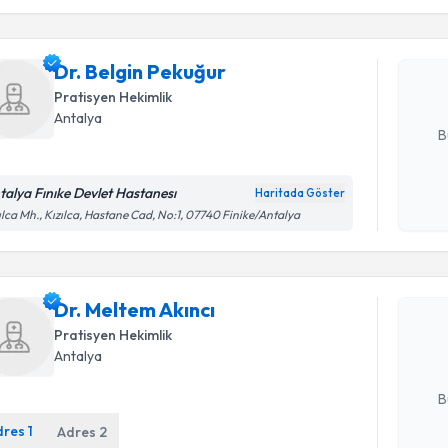
Dr. Belgi
bu uzmandan
Dr. Belgin Pekuğur
posta ile bi
Pratisyen Hekimlik
E-posta Ad
Antalya
B
talya Fınıke Devlet Hastanesı
Haritada Göster
Kişisel
ılca Mh., Kızılca, Hastane Cad, No:1, 07740 Finike/Antalya
Randevu T
okudum
işlenm
Dr. Melte
Dr. Meltem Akıncı
uzmandan ra
posta ile bi
Pratisyen Hekimlik
Antalya
E-posta Ad
B
dres
1
Adres
2