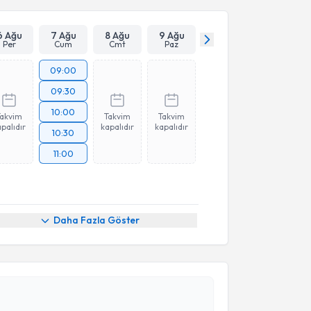
6 Ağu
7 Ağu
8 Ağu
9 Ağu
Per
Cum
Cmt
Paz
09:00
09:30
10:00
Takvim
Takvim
Takvim
palıdır
kapalıdır
kapalıdır
10:30
11:00
Daha Fazla Göster
akvimi Talebi
 Güven Sadi Sunam
için randevu takvimi talebi
Size bu uzmandan randevu almanız için bir takvim