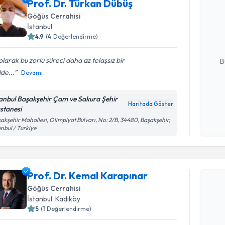
Prof. Dr. Türkan Dübüş
Prof. Dr.
Göğüs Cerrahisi
Size bu uzm
İstanbul
hazırlandığ
4.9
(
4
Değerlendirme)
E-posta Ad
 olarak bu zorlu süreci daha az telaşsız bir
B
lde...
Devamı
Kişisel
tanbul Başakşehir Çam ve Sakura Şehir
Haritada Göster
okudum
stanesi
işlenm
akşehir Mahallesi, Olimpiyat Bulvarı, No: 2/B, 34480, Başakşehir,
anbul / Turkiye
Randevu T
Prof. Dr. Kemal Karapınar
Prof. Dr.
Göğüs Cerrahisi
oluşturun. 
İstanbul
, Kadıköy
hazırlandığ
5
(
1
Değerlendirme)
E-posta Ad