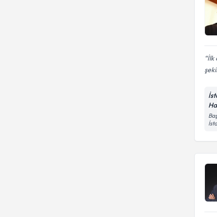
İlk
şeki
İs
Ha
Baş
İst