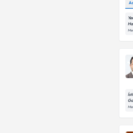
A
Ye
Ha
Mer
İs
Ga
Mer