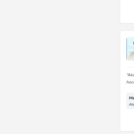
Akc
hoc
Me
Ata