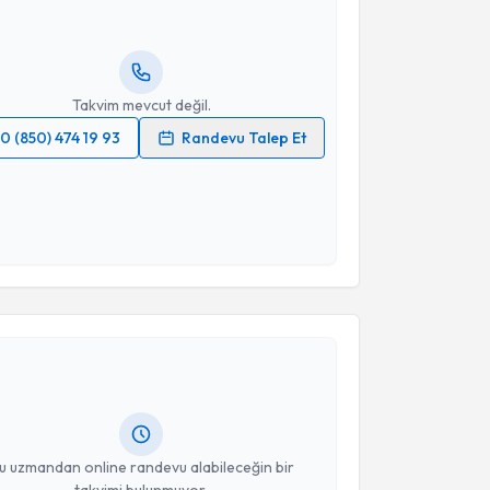
ında e-posta ile bilgilendireceğiz.
resiniz
Takvim mevcut değil.
0 (850) 474 19 93
Randevu Talep Et
 verilerimin işlenmesine ilişkin
Aydınlatma Metni
'ni
 ve kişisel verilerimin belirtilen kapsamda
esini kabul ediyorum.
akvimi Talebi
Takvim Talebini Gönder
yesi Salih Cüneyt Aydemir
için randevu takvimi
turun. Size bu uzmandan randevu almanız için bir
rlandığında e-posta ile bilgilendireceğiz.
resiniz
u uzmandan online randevu alabileceğin bir
takvimi bulunmuyor.