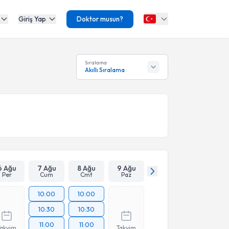
Giriş Yap
Doktor musun?
Sıralama
Akıllı Sıralama
6 Ağu
7 Ağu
8 Ağu
9 Ağu
Per
Cum
Cmt
Paz
10:00
10:00
10:30
10:30
11:00
11:00
Takvim
Takvim