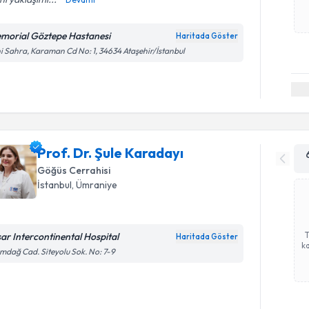
morial Göztepe Hastanesi
Haritada Göster
i Sahra, Karaman Cd No: 1, 34634 Ataşehir/İstanbul
Prof. Dr. Şule Karadayı
Göğüs Cerrahisi
İstanbul
, Ümraniye
sar Intercontinental Hospital
Haritada Göster
ka
mdağ Cad. Siteyolu Sok. No: 7-9