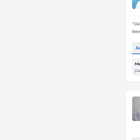
Gü
boyu
A
Me
Çob