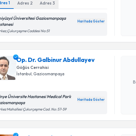
dres
1
Adres
2
Adres
3
Kişisel
niyüzyıl Üniversitesi Gaziosmanpaşa
okudum
Haritada Göster
stanesi
işlenm
Randevu T
kez,Çukurçeşme Caddesi No:51
Op. Dr. G
oluşturun. 
Op. Dr. Galbinur Abdullayev
hazırlandığ
Göğüs Cerrahisi
İstanbul
, Gaziosmanpaşa
E-posta Ad
B
tinye Üniversite Hastanesi Medical Park
Haritada Göster
ziosmanpaşa
Kişisel
kez Mahallesi Çukurçeşme Cad. No: 57-59
okudum
işlenm
Randevu T