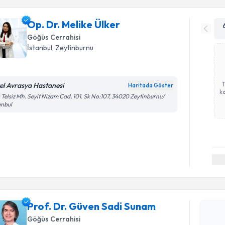
Op. Dr. Melike Ülker
Göğüs Cerrahisi
İstanbul
, Zeytinburnu
el Avrasya Hastanesi
Haritada Göster
ka
 Telsiz Mh. Seyit Nizam Cad, 101. Sk No:107, 34020 Zeytinburnu/
anbul
Randevu T
Prof. Dr. Güven Sadi Sunam
Prof. Dr.
Göğüs Cerrahisi
oluşturun. 