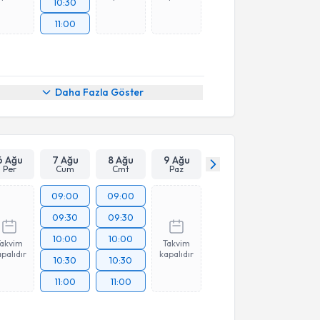
10:30
11:00
Daha Fazla Göster
6 Ağu
7 Ağu
8 Ağu
9 Ağu
Per
Cum
Cmt
Paz
09:00
09:00
09:30
09:30
10:00
10:00
Takvim
Takvim
palıdır
kapalıdır
10:30
10:30
11:00
11:00