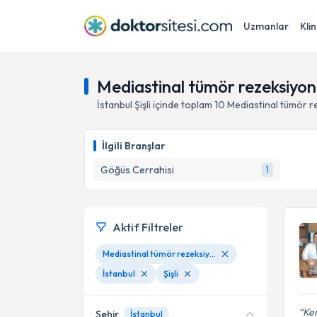
Uzmanlar
Klin
Mediastinal tümör rezeksiyonu,
İstanbul
Şişli
içinde toplam
10
Mediastinal tümör r
İlgili Branşlar
Göğüs Cerrahisi
1
Aktif Filtreler
Mediastinal tümör rezeksiyonu
İstanbul
Şişli
Ken
Şehir
İstanbul