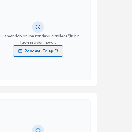
 Türkan Dübüş
için randevu takvimi talebi oluşturun.
andan randevu almanız için bir takvim
ında e-posta ile bilgilendireceğiz.
resiniz
u uzmandan online randevu alabileceğin bir
takvimi bulunmuyor.
Randevu Talep Et
 verilerimin işlenmesine ilişkin
Aydınlatma Metni
'ni
 ve kişisel verilerimin belirtilen kapsamda
esini kabul ediyorum.
Takvim Talebini Gönder
akvimi Talebi
 Kemal Karapınar
için randevu takvimi talebi
Size bu uzmandan randevu almanız için bir takvim
ında e-posta ile bilgilendireceğiz.
resiniz