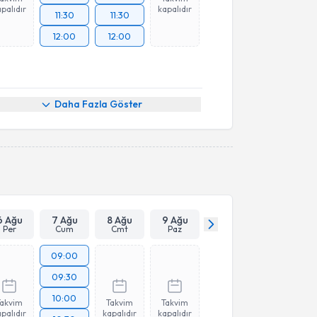
palıdır
kapalıdır
11:30
11:30
12:00
12:00
Daha Fazla Göster
6 Ağu
7 Ağu
8 Ağu
9 Ağu
Per
Cum
Cmt
Paz
09:00
09:30
10:00
Takvim
Takvim
Takvim
palıdır
kapalıdır
kapalıdır