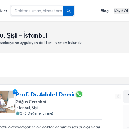
ikler
Blog
Kayıt Ol
 Şişli - İstanbul
ezeksiyonu
uygulayan doktor - uzman bulundu
Prof. Dr. Adalet Demir
Göğüs Cerrahisi
İstanbul
, Şişli
5
(
3
Değerlendirme)
disi alanında çok iyi bir doktor annemin sağ akciğerinde