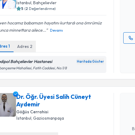
İstanbul
, Bahçelievler
hazırlandığ
5
(
2
Değerlendirme)
E-posta Ad
ven hocamız babamızın hayatını kurtardı ona ömrümüz
nca minnettarız ailece...
Devamı
dres
1
Adres
2
Kişisel
okudum
işlenm
dipol Bahçelievler Hastanesi
Haritada Göster
ançesme Mahallesi, Fatih Caddesi, No:1/8
Randevu T
Dr. Öğr. Üyesi Salih Cüneyt
Dr. Öğr. Ü
talebi oluş
Aydemir
takvim hazı
Göğüs Cerrahisi
İstanbul
, Gaziosmanpaşa
E-posta Ad
B