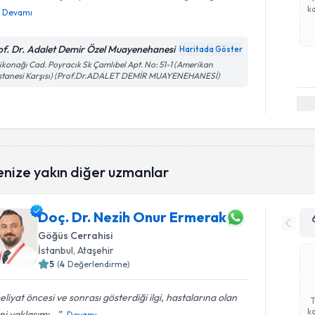
ka
Devamı
of. Dr. Adalet Demir Özel Muayenehanesi
Haritada Göster
ikonağı Cad. Poyracık Sk Çamlıbel Apt. No: 51-1 (Amerikan
stanesi Karşısı) (Prof.Dr.ADALET DEMİR MUAYENEHANESİ)
enize yakın diğer uzmanlar
Doç. Dr. Nezih Onur Ermerak
Göğüs Cerrahisi
İstanbul
, Ataşehir
5
(
4
Değerlendirme)
liyat öncesi ve sonrası gösterdiği ilgi, hastalarına olan
ka
ni yaklaşımı...
Devamı