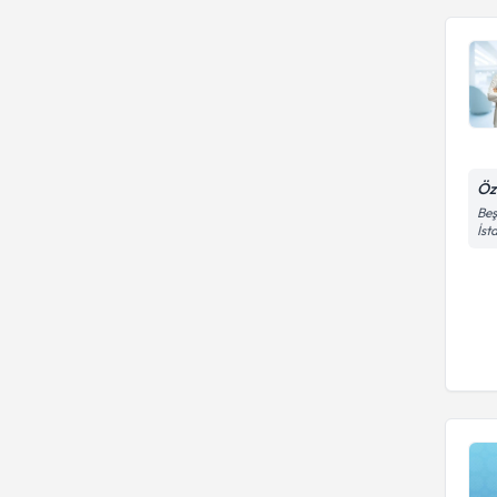
Öz
Beş
İst