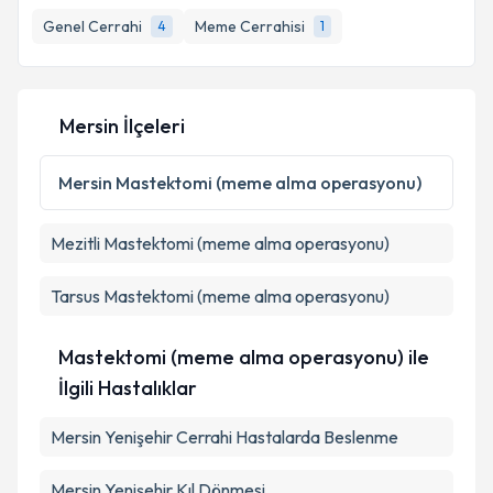
bilgilendireceğiz.
Genel Cerrahi
Meme Cerrahisi
4
1
E-posta Adresiniz
Mersin İlçeleri
Kişisel verilerimin işlenmesine ilişkin
Aydınlatma
Mersin
Mastektomi (meme alma operasyonu)
Metni
'ni okudum ve kişisel verilerimin belirtilen
kapsamda işlenmesini kabul ediyorum.
Mezitli
Mastektomi (meme alma operasyonu)
Takvim Talebini Gönder
Tarsus
Mastektomi (meme alma operasyonu)
Mastektomi (meme alma operasyonu) ile
İlgili Hastalıklar
Mersin Yenişehir Cerrahi Hastalarda Beslenme
Mersin Yenişehir Kıl Dönmesi