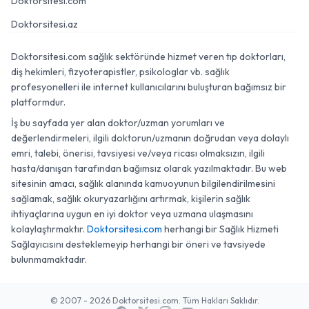
Doktorsitesi.com
Doktorsitesi.az
Doktorsitesi.com sağlık sektöründe hizmet veren tıp doktorları,
diş hekimleri, fizyoterapistler, psikologlar vb. sağlık
profesyonelleri ile internet kullanıcılarını buluşturan bağımsız bir
platformdur.
İş bu sayfada yer alan doktor/uzman yorumları ve
değerlendirmeleri, ilgili doktorun/uzmanın doğrudan veya dolaylı
emri, talebi, önerisi, tavsiyesi ve/veya ricası olmaksızın, ilgili
hasta/danışan tarafından bağımsız olarak yazılmaktadır. Bu web
sitesinin amacı, sağlık alanında kamuoyunun bilgilendirilmesini
sağlamak, sağlık okuryazarlığını artırmak, kişilerin sağlık
ihtiyaçlarına uygun en iyi doktor veya uzmana ulaşmasını
kolaylaştırmaktır.
Doktorsitesi.com
herhangi bir Sağlık Hizmeti
Sağlayıcısını desteklemeyip herhangi bir öneri ve tavsiyede
bulunmamaktadır.
© 2007 - 2026 Doktorsitesi.com. Tüm Hakları Saklıdır.