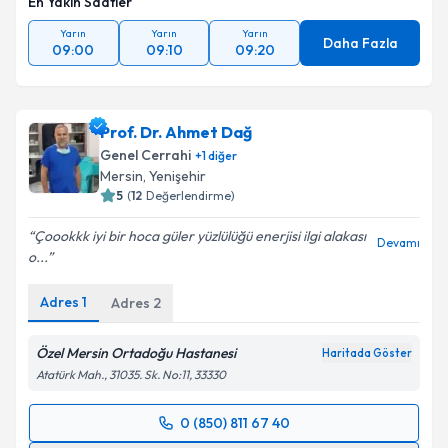
En Yakın Saatler
Yarın
Yarın
Yarın
Daha Fazla
09:00
09:10
09:20
Prof. Dr. Ahmet Dağ
Genel Cerrahi
+
1
diğer
Mersin
, Yenişehir
5
(
12
Değerlendirme)
Çoookkk iyi bir hoca güler yüzlülüğü enerjisi ilgi alakası
Devamı
o...
Adres
1
Adres
2
Özel Mersin Ortadoğu Hastanesi
Haritada Göster
Atatürk Mah., 31035. Sk. No:11, 33330
0 (850) 811 67 40
Randevu Takvimi Talebi