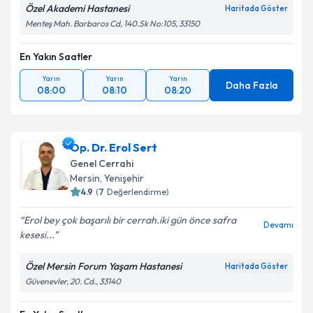
Özel Akademi Hastanesi
Haritada Göster
Menteş Mah. Barbaros Cd, 140.Sk No:105, 33150
En Yakın Saatler
Yarın
Yarın
Yarın
Daha Fazla
08:00
08:10
08:20
Op. Dr. Erol Sert
Genel Cerrahi
Mersin
, Yenişehir
4.9
(
7
Değerlendirme)
Erol bey çok başarılı bir cerrah.iki gün önce safra
Devamı
kesesi...
Özel Mersin Forum Yaşam Hastanesi
Haritada Göster
Güvenevler, 20. Cd., 33140