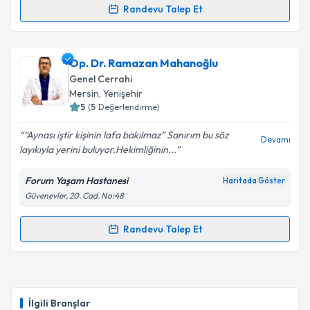
Randevu Talep Et
Prof. Dr. Ahmet Dağ
için randevu takvimi talebi
oluşturun. Size bu uzmandan randevu almanız için bir
Op. Dr. Ramazan Mahanoğlu
takvim hazırlandığında e-posta ile bilgilendireceğiz.
Genel Cerrahi
E-posta Adresiniz
Mersin
, Yenişehir
5
(
5
Değerlendirme)
“Aynası iştir kişinin lafa bakılmaz” Sanırım bu söz
Devamı
layıkıyla yerini buluyor.Hekimliğinin...
Kişisel verilerimin işlenmesine ilişkin
Aydınlatma
Metni
'ni okudum ve kişisel verilerimin belirtilen
Forum Yaşam Hastanesi
Haritada Göster
kapsamda işlenmesini kabul ediyorum.
Güvenevler, 20. Cad. No:48
Takvim Talebini Gönder
Randevu Talep Et
Randevu Takvimi Talebi
Op. Dr. Ramazan Mahanoğlu
için randevu takvimi
talebi oluşturun. Size bu uzmandan randevu almanız
İlgili Branşlar
için bir takvim hazırlandığında e-posta ile