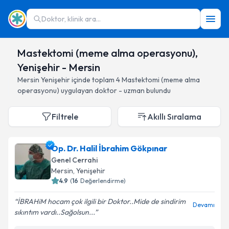
Doktor, klinik ara...
Mastektomi (meme alma operasyonu),
Yenişehir - Mersin
Mersin
Yenişehir
içinde toplam
4
Mastektomi (meme alma
operasyonu)
uygulayan doktor - uzman bulundu
Filtrele
Akıllı Sıralama
Op. Dr. Halil İbrahim Gökpınar
Genel Cerrahi
Mersin
, Yenişehir
4.9
(
16
Değerlendirme)
İBRAHiM hocam çok ilgili bir Doktor..Mide de sindirim
Devamı
sıkıntım vardı..Sağolsun...