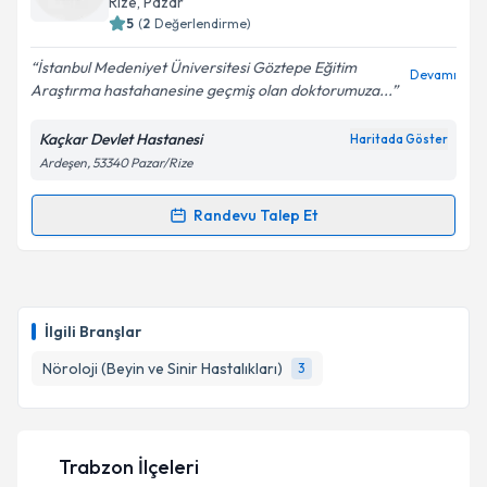
Rize
, Pazar
5
(
2
Değerlendirme)
E-posta Adresiniz
İstanbul Medeniyet Üniversitesi Göztepe Eğitim
Devamı
Araştırma hastahanesine geçmiş olan doktorumuza...
Kaçkar Devlet Hastanesi
Haritada Göster
Kişisel verilerimin işlenmesine ilişkin
Aydınlatma
Ardeşen, 53340 Pazar/Rize
Metni
'ni okudum ve kişisel verilerimin belirtilen
kapsamda işlenmesini kabul ediyorum.
Randevu Talep Et
Randevu Takvimi Talebi
Takvim Talebini Gönder
Dr. Tuğba Uyar
için randevu takvimi talebi oluşturun.
Size bu uzmandan randevu almanız için bir takvim
İlgili Branşlar
hazırlandığında e-posta ile bilgilendireceğiz.
Nöroloji (Beyin ve Sinir Hastalıkları)
3
E-posta Adresiniz
Trabzon İlçeleri