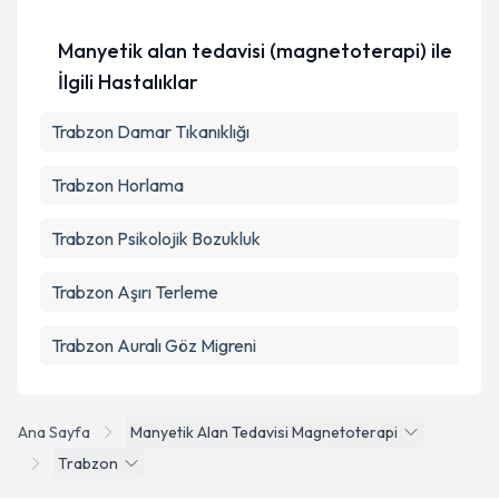
Kişisel verilerimin işlenmesine ilişkin
Aydınlatma
Metni
'ni okudum ve kişisel verilerimin belirtilen
Manyetik alan tedavisi (magnetoterapi) ile
kapsamda işlenmesini kabul ediyorum.
İlgili Hastalıklar
Takvim Talebini Gönder
Trabzon Damar Tıkanıklığı
Trabzon Horlama
Trabzon Psikolojik Bozukluk
Trabzon Aşırı Terleme
Trabzon Auralı Göz Migreni
Ana Sayfa
Manyetik Alan Tedavisi Magnetoterapi
Trabzon