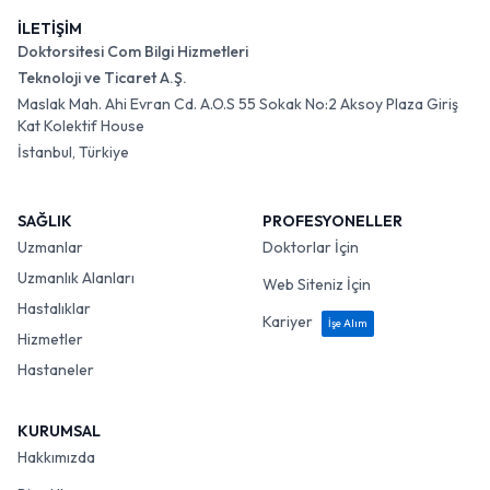
İLETİŞİM
Doktorsitesi Com Bilgi Hizmetleri
Teknoloji ve Ticaret A.Ş.
Maslak Mah. Ahi Evran Cd. A.O.S 55 Sokak No:2 Aksoy Plaza Giriş
Kat Kolektif House
İstanbul, Türkiye
SAĞLIK
PROFESYONELLER
Uzmanlar
Doktorlar İçin
Uzmanlık Alanları
Web Siteniz İçin
Hastalıklar
Kariyer
İşe Alım
Hizmetler
Hastaneler
KURUMSAL
Hakkımızda