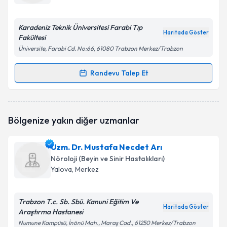
posta ile bilgilendireceğiz.
E-posta Adresiniz
Karadeniz Teknik Üniversitesi Farabi Tıp
Haritada Göster
Fakültesi
Üniversite, Farabi Cd. No:66, 61080 Trabzon Merkez/Trabzon
Kişisel verilerimin işlenmesine ilişkin
Aydınlatma
Randevu Talep Et
Randevu Takvimi Talebi
Metni
'ni okudum ve kişisel verilerimin belirtilen
kapsamda işlenmesini kabul ediyorum.
Prof. Dr. Mehmet Özmenoğlu
için randevu takvimi
Bölgenize yakın diğer uzmanlar
talebi oluşturun. Size bu uzmandan randevu almanız
Takvim Talebini Gönder
için bir takvim hazırlandığında e-posta ile
bilgilendireceğiz.
Uzm. Dr. Mustafa Necdet Arı
Nöroloji (Beyin ve Sinir Hastalıkları)
E-posta Adresiniz
Yalova
, Merkez
Trabzon T.c. Sb. Sbü. Kanuni Eğitim Ve
Haritada Göster
Araştırma Hastanesi
Kişisel verilerimin işlenmesine ilişkin
Aydınlatma
Metni
'ni okudum ve kişisel verilerimin belirtilen
Numune Kampüsü, İnönü Mah., Maraş Cad., 61250 Merkez/Trabzon