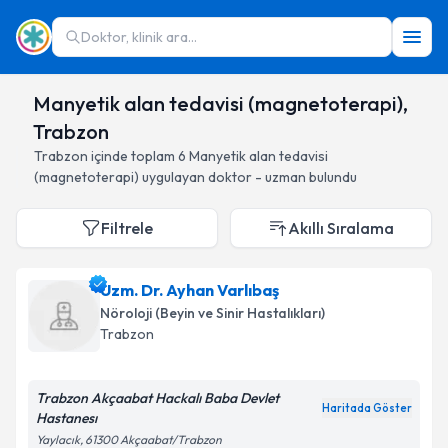
Doktor, klinik ara...
Manyetik alan tedavisi (magnetoterapi),
Trabzon
Trabzon
içinde toplam
6
Manyetik alan tedavisi
(magnetoterapi)
uygulayan doktor - uzman bulundu
Filtrele
Akıllı Sıralama
Uzm. Dr. Ayhan Varlıbaş
Nöroloji (Beyin ve Sinir Hastalıkları)
Trabzon
Trabzon Akçaabat Hackalı Baba Devlet
Haritada Göster
Hastanesı
Yaylacık, 61300 Akçaabat/Trabzon