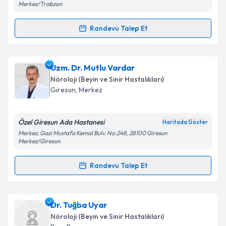
Merkez/Trabzon
kapsamda işlenmesini kabul ediyorum.
Randevu Talep Et
Randevu Takvimi Talebi
Takvim Talebini Gönder
Uzm. Dr. Mustafa Necdet Arı
için randevu takvimi
Uzm. Dr. Mutlu Vardar
talebi oluşturun. Size bu uzmandan randevu almanız
Nöroloji (Beyin ve Sinir Hastalıkları)
için bir takvim hazırlandığında e-posta ile
Giresun
, Merkez
bilgilendireceğiz.
E-posta Adresiniz
Özel Giresun Ada Hastanesi
Haritada Göster
Merkez, Gazi Mustafa Kemal Bulv. No:248, 28100 Giresun
Merkez/Giresun
Randevu Talep Et
Kişisel verilerimin işlenmesine ilişkin
Aydınlatma
Randevu Takvimi Talebi
Metni
'ni okudum ve kişisel verilerimin belirtilen
kapsamda işlenmesini kabul ediyorum.
Uzm. Dr. Mutlu Vardar
için randevu takvimi talebi
Dr. Tuğba Uyar
oluşturun. Size bu uzmandan randevu almanız için bir
Nöroloji (Beyin ve Sinir Hastalıkları)
Takvim Talebini Gönder
takvim hazırlandığında e-posta ile bilgilendireceğiz.