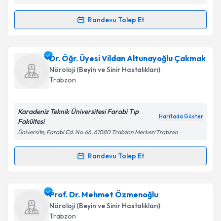
Randevu Talep Et
Randevu Takvimi Talebi
Uzm. Dr. Ayhan Varlıbaş
için randevu takvimi talebi
Dr. Öğr. Üyesi Vildan Altunayoğlu Çakmak
oluşturun. Size bu uzmandan randevu almanız için bir
Nöroloji (Beyin ve Sinir Hastalıkları)
takvim hazırlandığında e-posta ile bilgilendireceğiz.
Trabzon
E-posta Adresiniz
Karadeniz Teknik Üniversitesi Farabi Tıp
Haritada Göster
Fakültesi
Üniversite, Farabi Cd. No:66, 61080 Trabzon Merkez/Trabzon
Kişisel verilerimin işlenmesine ilişkin
Aydınlatma
Metni
'ni okudum ve kişisel verilerimin belirtilen
Randevu Talep Et
Randevu Takvimi Talebi
kapsamda işlenmesini kabul ediyorum.
Dr. Öğr. Üyesi Vildan Altunayoğlu Çakmak
için
Prof. Dr. Mehmet Özmenoğlu
Takvim Talebini Gönder
randevu takvimi talebi oluşturun. Size bu uzmandan
Nöroloji (Beyin ve Sinir Hastalıkları)
randevu almanız için bir takvim hazırlandığında e-
Trabzon