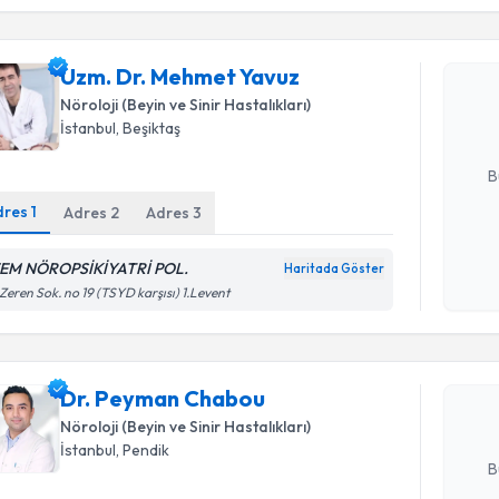
Uzm. Dr. 
Uzm. Dr. Mehmet Yavuz
Size bu uzm
hazırlandığ
Nöroloji (Beyin ve Sinir Hastalıkları)
İstanbul
, Beşiktaş
E-posta Ad
B
dres
1
Adres
2
Adres
3
Kişisel
EM NÖROPSİKİYATRİ POL.
Haritada Göster
Randevu T
okudum
 Zeren Sok. no 19 (TSYD karşısı) 1.Levent
işlenm
Dr. Peym
bu uzmandan
Dr. Peyman Chabou
posta ile bi
Nöroloji (Beyin ve Sinir Hastalıkları)
E-posta Ad
İstanbul
, Pendik
B