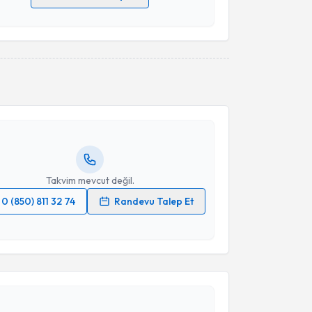
 verilerimin işlenmesine ilişkin
Aydınlatma Metni
'ni
 ve kişisel verilerimin belirtilen kapsamda
esini kabul ediyorum.
akvimi Talebi
Takvim Talebini Gönder
nci Emekli
için randevu takvimi talebi oluşturun. Size
 randevu almanız için bir takvim hazırlandığında e-
lgilendireceğiz.
resiniz
Takvim mevcut değil.
0 (850) 811 32 74
Randevu Talep Et
 verilerimin işlenmesine ilişkin
Aydınlatma Metni
'ni
 ve kişisel verilerimin belirtilen kapsamda
esini kabul ediyorum.
akvimi Talebi
Takvim Talebini Gönder