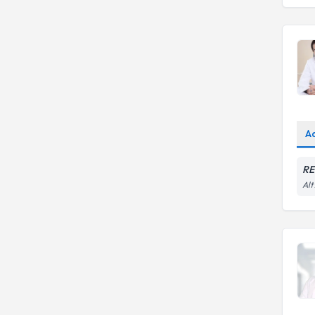
A
RE
Alt