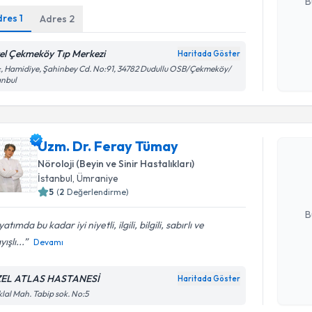
B
dres
1
Adres
2
Kişisel
el Çekmeköy Tıp Merkezi
Haritada Göster
okudum
, Hamidiye, Şahinbey Cd. No:91, 34782 Dudullu OSB/Çekmeköy/
işlenm
anbul
Randevu T
Uzm. Dr. 
Uzm. Dr. Feray Tümay
Size bu uzm
Nöroloji (Beyin ve Sinir Hastalıkları)
hazırlandığ
İstanbul
, Ümraniye
5
(
2
Değerlendirme)
E-posta Ad
B
atımda bu kadar iyi niyetli, ilgili, bilgili, sabırlı ve
ışlı...
Devamı
Kişisel
okudum
EL ATLAS HASTANESİ
Haritada Göster
işlenm
iklal Mah. Tabip sok. No:5
Randevu T