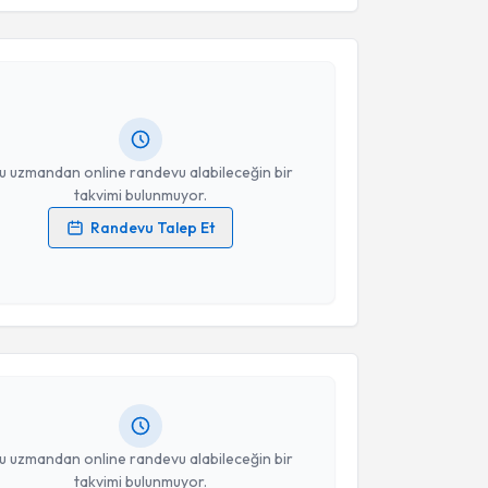
Takvim Talebini Gönder
Mehmet Yavuz
için randevu takvimi talebi oluşturun.
andan randevu almanız için bir takvim
ında e-posta ile bilgilendireceğiz.
resiniz
u uzmandan online randevu alabileceğin bir
takvimi bulunmuyor.
Randevu Talep Et
 verilerimin işlenmesine ilişkin
Aydınlatma Metni
'ni
akvimi Talebi
 ve kişisel verilerimin belirtilen kapsamda
esini kabul ediyorum.
an Chabou
için randevu takvimi talebi oluşturun. Size
Takvim Talebini Gönder
 randevu almanız için bir takvim hazırlandığında e-
lgilendireceğiz.
resiniz
u uzmandan online randevu alabileceğin bir
takvimi bulunmuyor.