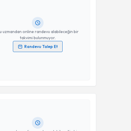
Şevki Şahin
için randevu takvimi talebi oluşturun. Size
 randevu almanız için bir takvim hazırlandığında e-
lgilendireceğiz.
resiniz
u uzmandan online randevu alabileceğin bir
takvimi bulunmuyor.
Randevu Talep Et
 verilerimin işlenmesine ilişkin
Aydınlatma Metni
'ni
 ve kişisel verilerimin belirtilen kapsamda
esini kabul ediyorum.
akvimi Talebi
Takvim Talebini Gönder
 Kahramantürk
için randevu takvimi talebi oluşturun.
andan randevu almanız için bir takvim
ında e-posta ile bilgilendireceğiz.
resiniz