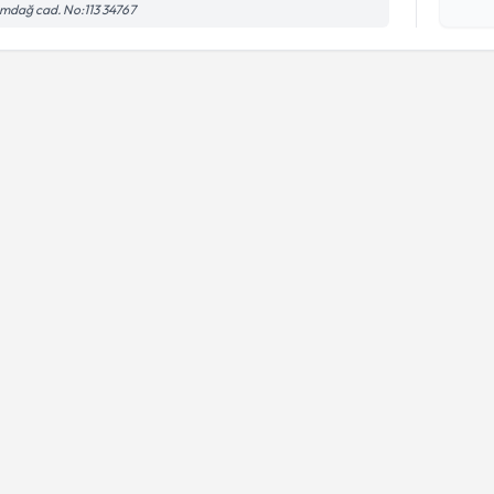
Kişisel
mdağ cad. No:113 34767
okudum
işlenm