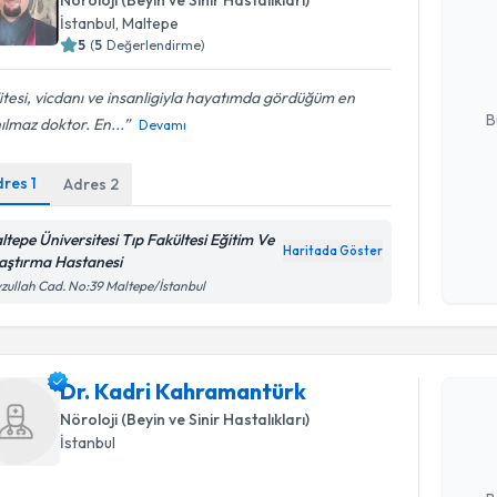
Nöroloji (Beyin ve Sinir Hastalıkları)
Prof. Dr. 
İstanbul
, Maltepe
bu uzmandan
posta ile bi
5
(
5
Değerlendirme)
E-posta Ad
itesi, vicdanı ve insanligiyla hayatımda gördüğüm en
B
ılmaz doktor. En...
Devamı
dres
1
Adres
2
Kişisel
okudum
ltepe Üniversitesi Tıp Fakültesi Eğitim Ve
işlenm
Haritada Göster
aştırma Hastanesi
zullah Cad. No:39 Maltepe/İstanbul
Randevu T
Dr. Kadri
Dr. Kadri Kahramantürk
Size bu uzm
Nöroloji (Beyin ve Sinir Hastalıkları)
hazırlandığ
İstanbul
E-posta Ad