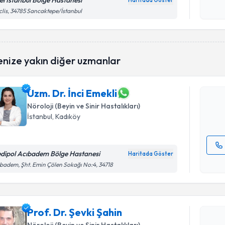
el İstanbul Bölge Hastanesi
Haritada Göster
Kişisel
lis, 34785 Sancaktepe/İstanbul
okudum
işlenm
Randevu T
enize yakın diğer uzmanlar
Uzm. Dr. İ
bu uzmandan
posta ile bi
Uzm. Dr. İnci Emekli
Nöroloji (Beyin ve Sinir Hastalıkları)
E-posta Ad
İstanbul
, Kadıköy
dipol Acıbadem Bölge Hastanesi
Haritada Göster
Kişisel
badem, Şht. Emin Çölen Sokağı No:4, 34718
okudum
işlenm
Randevu T
Prof. Dr. Şevki Şahin