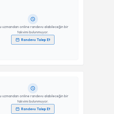
ndevu almanız için bir takvim hazırlandığında e-
lgilendireceğiz.
resiniz
u uzmandan online randevu alabileceğin bir
takvimi bulunmuyor.
Randevu Talep Et
 verilerimin işlenmesine ilişkin
Aydınlatma Metni
'ni
 ve kişisel verilerimin belirtilen kapsamda
akvimi Talebi
esini kabul ediyorum.
Selda Özşahin
için randevu takvimi talebi oluşturun.
Takvim Talebini Gönder
andan randevu almanız için bir takvim
ında e-posta ile bilgilendireceğiz.
resiniz
u uzmandan online randevu alabileceğin bir
takvimi bulunmuyor.
Randevu Talep Et