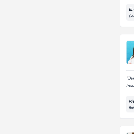
Em
Çam
Bur
heki
Me
Bah