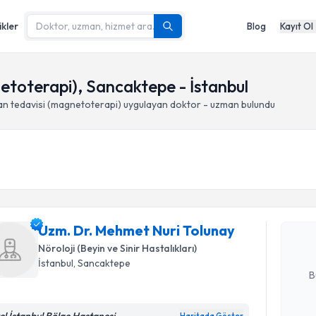
ikler
Blog
Kayıt Ol
etoterapi), Sancaktepe - İstanbul
an tedavisi (magnetoterapi)
uygulayan doktor - uzman bulundu
Randevu T
Uzm. Dr. 
oluşturun. 
Uzm. Dr. Mehmet Nuri Tolunay
hazırlandığ
Nöroloji (Beyin ve Sinir Hastalıkları)
E-posta Ad
İstanbul
, Sancaktepe
B