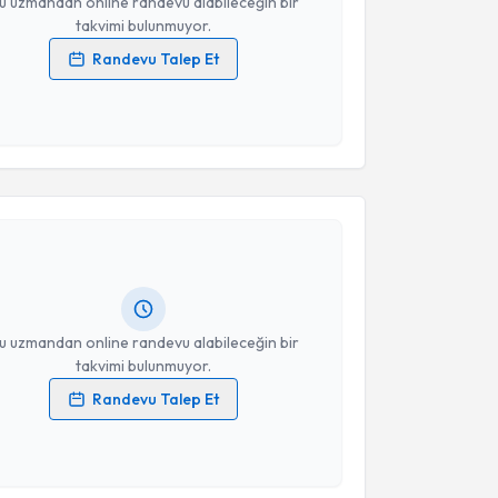
u uzmandan online randevu alabileceğin bir
takvimi bulunmuyor.
Randevu Talep Et
 verilerimin işlenmesine ilişkin
Aydınlatma Metni
'ni
 ve kişisel verilerimin belirtilen kapsamda
esini kabul ediyorum.
akvimi Talebi
Takvim Talebini Gönder
Feray Tümay
için randevu takvimi talebi oluşturun.
andan randevu almanız için bir takvim
ında e-posta ile bilgilendireceğiz.
resiniz
u uzmandan online randevu alabileceğin bir
takvimi bulunmuyor.
Randevu Talep Et
 verilerimin işlenmesine ilişkin
Aydınlatma Metni
'ni
 ve kişisel verilerimin belirtilen kapsamda
esini kabul ediyorum.
akvimi Talebi