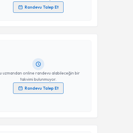
Randevu Talep Et
 verilerimin işlenmesine ilişkin
Aydınlatma Metni
'ni
 ve kişisel verilerimin belirtilen kapsamda
akvimi Talebi
esini kabul ediyorum.
 Ekinci Evci
için randevu takvimi talebi oluşturun.
Takvim Talebini Gönder
andan randevu almanız için bir takvim
ında e-posta ile bilgilendireceğiz.
resiniz
u uzmandan online randevu alabileceğin bir
takvimi bulunmuyor.
Randevu Talep Et
 verilerimin işlenmesine ilişkin
Aydınlatma Metni
'ni
 ve kişisel verilerimin belirtilen kapsamda
esini kabul ediyorum.
akvimi Talebi
Takvim Talebini Gönder
 Aktekin
için randevu takvimi talebi oluşturun. Size bu