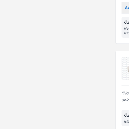
A
Öz
No:
İst
Hay
anlay
ÖZ
İst