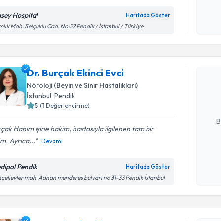
sey Hospital
Haritada Göster
Kişisel
lık Mah. Selçuklu Cad. No:22 Pendik / İstanbul / Türkiye
okudum
Randevu T
işlenm
Dr. Burçak
Dr. Burçak Ekinci Evci
Size bu uzm
Nöroloji (Beyin ve Sinir Hastalıkları)
hazırlandığ
İstanbul
, Pendik
5
(
1
Değerlendirme)
E-posta Ad
B
çak Hanım işine hakim, hastasıyla ilgilenen tam bir
m. Ayrıca...
Devamı
Kişisel
okudum
dipol Pendik
Haritada Göster
işlenm
çelievler mah. Adnan menderes bulvarı no 31-33 Pendik İstanbul
Randevu T
Dr. Berrin