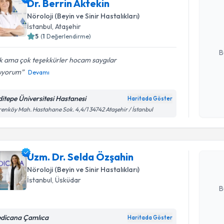
Dr. Berrin Aktekin
uzmandan ra
Nöroloji (Beyin ve Sinir Hastalıkları)
posta ile bi
İstanbul
, Ataşehir
5
(
1
Değerlendirme)
E-posta Ad
B
k ama çok teşekkürler hocam saygılar
uyorum
Devamı
Kişisel
okudum
ditepe Üniversitesi Hastanesi
Haritada Göster
Randevu T
işlenm
renköy Mah. Hastahane Sok. 4,4/1 34742 Ataşehir / İstanbul
Uzm. Dr. 
Size bu uzm
Uzm. Dr. Selda Özşahin
hazırlandığ
Nöroloji (Beyin ve Sinir Hastalıkları)
E-posta Ad
İstanbul
, Üsküdar
B
dicana Çamlıca
Haritada Göster