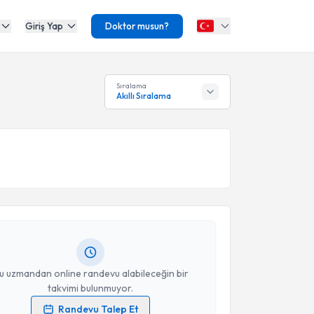
Giriş Yap
Doktor musun?
Sıralama
Akıllı Sıralama
akvimi Talebi
Mehmet Nuri Tolunay
için randevu takvimi talebi
Size bu uzmandan randevu almanız için bir takvim
ında e-posta ile bilgilendireceğiz.
resiniz
u uzmandan online randevu alabileceğin bir
takvimi bulunmuyor.
Randevu Talep Et