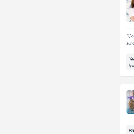
Ço
sun
Ye
İçe
Me