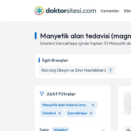
Uzmanlar
Klin
Manyetik alan tedavisi (magn
İstanbul
Sancaktepe
içinde toplam
10
Manyetik al
İlgili Branşlar
Nöroloji (Beyin ve Sinir Hastalıkları)
1
Aktif Filtreler
Manyetik alan tedavisi (magnetoterapi)
İstanbul
Sancaktepe
Şehir
İstanbul