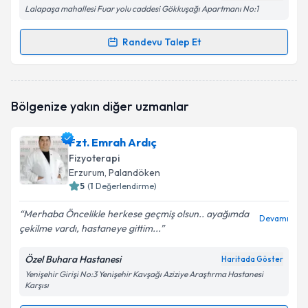
Lalapaşa mahallesi Fuar yolu caddesi Gökkuşağı Apartmanı No:1
Randevu Talep Et
Randevu Takvimi Talebi
Fzt. Yusuf İslam Bastem
için randevu takvimi talebi
Bölgenize yakın diğer uzmanlar
oluşturun. Size bu uzmandan randevu almanız için bir
takvim hazırlandığında e-posta ile bilgilendireceğiz.
Fzt. Emrah Ardıç
E-posta Adresiniz
Fizyoterapi
Erzurum
, Palandöken
5
(
1
Değerlendirme)
Merhaba Öncelikle herkese geçmiş olsun.. ayağımda
Kişisel verilerimin işlenmesine ilişkin
Aydınlatma
Devamı
çekilme vardı, hastaneye gittim...
Metni
'ni okudum ve kişisel verilerimin belirtilen
kapsamda işlenmesini kabul ediyorum.
Özel Buhara Hastanesi
Haritada Göster
Yenişehir Girişi No:3 Yenişehir Kavşağı Aziziye Araştırma Hastanesi
Karşısı
Takvim Talebini Gönder