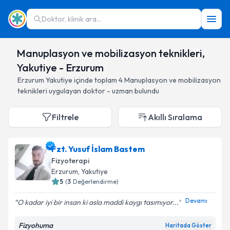
Doktor, klinik ara...
Manuplasyon ve mobilizasyon teknikleri,
Yakutiye - Erzurum
Erzurum
Yakutiye
içinde toplam
4
Manuplasyon ve mobilizasyon
teknikleri
uygulayan doktor - uzman bulundu
Filtrele
Akıllı Sıralama
Fzt. Yusuf İslam Bastem
Fizyoterapi
Erzurum
, Yakutiye
5
(
3
Değerlendirme)
Devamı
O kadar iyi bir insan ki asla maddi kaygı tasımıyor...
Fizyohuma
Haritada Göster