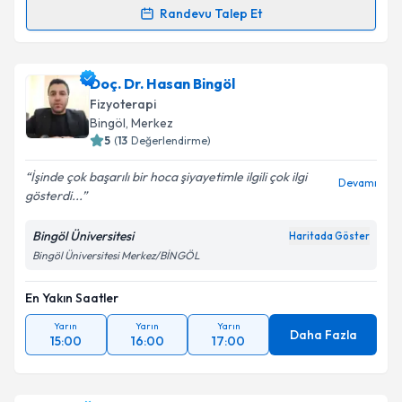
Randevu Talep Et
Randevu Takvimi Talebi
Fzt. Emrah Ardıç
için randevu takvimi talebi
Doç. Dr. Hasan Bingöl
oluşturun. Size bu uzmandan randevu almanız için bir
Fizyoterapi
takvim hazırlandığında e-posta ile bilgilendireceğiz.
Bingöl
, Merkez
5
(
13
Değerlendirme)
E-posta Adresiniz
İşinde çok başarılı bir hoca şiyayetimle ilgili çok ilgi
Devamı
gösterdi...
Bingöl Üniversitesi
Haritada Göster
Kişisel verilerimin işlenmesine ilişkin
Aydınlatma
Bingöl Üniversitesi Merkez/BİNGÖL
Metni
'ni okudum ve kişisel verilerimin belirtilen
kapsamda işlenmesini kabul ediyorum.
En Yakın Saatler
Yarın
Yarın
Yarın
Takvim Talebini Gönder
Daha Fazla
15:00
16:00
17:00