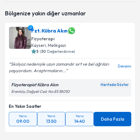
Fzt. Safa Ceylan
için randevu takvimi talebi
Bölgenize yakın diğer uzmanlar
oluşturun. Size bu uzmandan randevu almanız için bir
takvim hazırlandığında e-posta ile bilgilendireceğiz.
Fzt. Kübra Akın
E-posta Adresiniz
Fizyoterapi
Kayseri
, Melikgazi
5
(
30
Değerlendirme)
Kişisel verilerimin işlenmesine ilişkin
Aydınlatma
Skolyoz nedeniyle uzun zamandır sırt ve bel ağrıları
Devamı
Metni
'ni okudum ve kişisel verilerimin belirtilen
yaşıyordum. Araştırmaların...
kapsamda işlenmesini kabul ediyorum.
Fizyoterapist Kübra Akın
Haritada Göster
Erenköy, Dağyeli Cad. No:85 38050
Takvim Talebini Gönder
En Yakın Saatler
Yarın
Yarın
Yarın
Daha Fazla
09:00
13:50
14:40