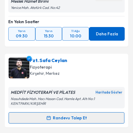
Meslek Hizmet Birimi
Yenice Mah. Atatürk Cad. No:42
En Yakın Saatler
Yarın
Yarın
11 Ağu
Daha Fazla
09:30
15:30
10:00
Fzt. Safa Ceylan
Fizyoterapi
Kırşehir
, Merkez
MEDFİT FİZYOTERAPİ VE PİLATES
Haritada Göster
Nasuhdede Mah. Hacı Hasan Cad. Hamle Apt. Altı No:1
KENTPARK/KIRŞEHİR
Randevu Talep Et
Randevu Takvimi Talebi