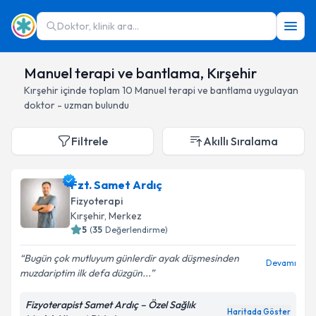
Doktor, klinik ara...
Manuel terapi ve bantlama, Kırşehir
Kırşehir
içinde toplam
10
Manuel terapi ve bantlama
uygulayan
doktor - uzman bulundu
Filtrele
Akıllı Sıralama
Fzt. Samet Ardıç
Fizyoterapi
Kırşehir
, Merkez
5
(
35
Değerlendirme)
Bugün çok mutluyum günlerdir ayak düşmesinden
Devamı
muzdariptim ilk defa düzgün...
Fizyoterapist Samet Ardıç – Özel Sağlık
Haritada Göster