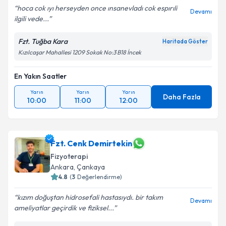
hoca cok ıyı herseyden once ınsanevladı cok espırıli
Devamı
ilgili vede...
Fzt. Tuğba Kara
Haritada Göster
Kızılcaşar Mahallesi 1209 Sokak No:3 B18 İncek
En Yakın Saatler
Yarın
Yarın
Yarın
Daha Fazla
10:00
11:00
12:00
Fzt. Cenk Demirtekin
Fizyoterapi
Ankara
, Çankaya
4.8
(
3
Değerlendirme)
kızım doğuştan hidrosefali hastasıydı. bir takım
Devamı
ameliyatlar geçirdik ve fiziksel...