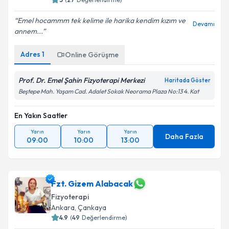
Emel hocammm tek kelime ile harika kendim kızım ve
Devamı
annem...
Kişisel verilerimin işlenmesine ilişkin
Aydınlatma
Metni
'ni okudum ve kişisel verilerimin belirtilen
Adres
1
Online Görüşme
kapsamda işlenmesini kabul ediyorum.
Prof. Dr. Emel Şahin Fizyoterapi Merkezi
Haritada Göster
Takvim Talebini Gönder
Beştepe Mah. Yaşam Cad. Adalet Sokak Neorama Plaza No:13 4. Kat
En Yakın Saatler
Yarın
Yarın
Yarın
Daha Fazla
09:00
10:00
13:00
Fzt. Gizem Alabacak
Fizyoterapi
Ankara
, Çankaya
4.9
(
49
Değerlendirme)