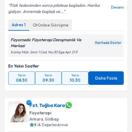
Fizik tedavimden sonra pilatese başladım. Harika
Devamı
gidiyor. Annemde başladı ve...
Adres
1
Online Görüşme
Fizyomedic Fizyoterapi Danışmanlık Ve
Haritada Göster
Merkezi
Kızılay Mah. İzmir 1 Cad. No:30 Ege Apt. D:9
En Yakın Saatler
Yarın
Yarın
Yarın
Daha Fazla
08:30
09:30
10:30
Fzt. Tuğba Kara
Fizyoterapi
Ankara
, Gölbaşı
5
(
4
Değerlendirme)