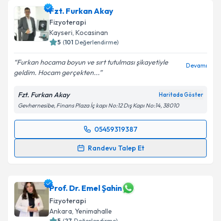
Fzt. Furkan Akay
Fizyoterapi
Kayseri
, Kocasinan
5
(
101
Değerlendirme)
Furkan hocama boyun ve sırt tutulması şikayetiyle
Devamı
geldim. Hocam gerçekten...
Fzt. Furkan Akay
Haritada Göster
Gevhernesibe, Finans Plaza İç kapı No:12 Dış Kapı No:14, 38010
05459319387
Randevu Takvimi Talebi
Randevu Talep Et
Fzt. Furkan Akay
için randevu takvimi talebi
oluşturun. Size bu uzmandan randevu almanız için bir
takvim hazırlandığında e-posta ile bilgilendireceğiz.
Prof. Dr. Emel Şahin
Fizyoterapi
E-posta Adresiniz
Ankara
, Yenimahalle
5
(
27
Değerlendirme)