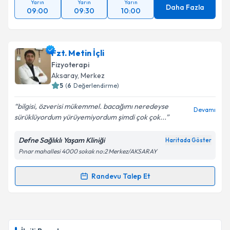
Yarın
Yarın
Yarın
Daha Fazla
09:00
09:30
10:00
Fzt. Metin İçli
Fizyoterapi
Aksaray
, Merkez
5
(
6
Değerlendirme)
bilgisi, özverisi mükemmel. bacağımı neredeyse
Devamı
sürüklüyordum yürüyemiyordum şimdi çok çok...
Defne Sağlıklı Yaşam Kliniği
Haritada Göster
Pınar mahallesi 4000 sokak no:2 Merkez/AKSARAY
Randevu Talep Et
Randevu Takvimi Talebi
Fzt. Metin İçli
için randevu takvimi talebi oluşturun.
Size bu uzmandan randevu almanız için bir takvim