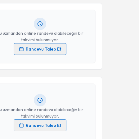
n Taha Doğan
için randevu takvimi talebi oluşturun.
andan randevu almanız için bir takvim
ında e-posta ile bilgilendireceğiz.
resiniz
u uzmandan online randevu alabileceğin bir
takvimi bulunmuyor.
Randevu Talep Et
akvimi Talebi
 verilerimin işlenmesine ilişkin
Aydınlatma Metni
'ni
 ve kişisel verilerimin belirtilen kapsamda
esini kabul ediyorum.
 Ceylan
için randevu takvimi talebi oluşturun. Size bu
ndevu almanız için bir takvim hazırlandığında e-
Takvim Talebini Gönder
lgilendireceğiz.
resiniz
u uzmandan online randevu alabileceğin bir
takvimi bulunmuyor.
Randevu Talep Et
akvimi Talebi
 verilerimin işlenmesine ilişkin
Aydınlatma Metni
'ni
 ve kişisel verilerimin belirtilen kapsamda