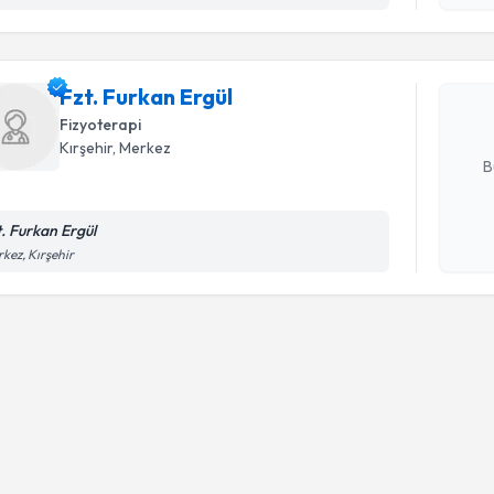
işlenm
Fzt. Furka
uzmandan ra
Fzt. Furkan Ergül
posta ile bi
Fizyoterapi
E-posta Ad
Kırşehir
,
Merkez
B
t. Furkan Ergül
Kişisel
kez, Kırşehir
okudum
işlenm