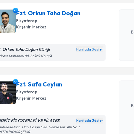
Fzt. Orku
Size bu uzm
Fzt. Orkun Taha Doğan
hazırlandığ
Fizyoterapi
E-posta Ad
Kırşehir
,
Merkez
B
t. Orkun Taha Doğan Kliniği
Haritada Göster
Randevu T
Kişisel
rese Mahallesi 88. Sokak No:8/A
okudum
işlenm
Fzt. Safa
uzmandan ra
Fzt. Safa Ceylan
posta ile bi
Fizyoterapi
E-posta Ad
Kırşehir
,
Merkez
B
DFİT FİZYOTERAPİ VE PİLATES
Haritada Göster
Randevu T
Kişisel
uhdede Mah. Hacı Hasan Cad. Hamle Apt. Altı No:1
NTPARK/KIRŞEHİR
okudum