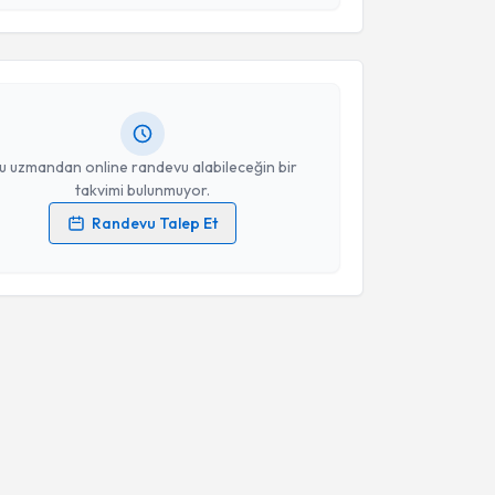
esini kabul ediyorum.
n Ergül
için randevu takvimi talebi oluşturun. Size bu
ndevu almanız için bir takvim hazırlandığında e-
Takvim Talebini Gönder
lgilendireceğiz.
resiniz
u uzmandan online randevu alabileceğin bir
takvimi bulunmuyor.
Randevu Talep Et
 verilerimin işlenmesine ilişkin
Aydınlatma Metni
'ni
 ve kişisel verilerimin belirtilen kapsamda
esini kabul ediyorum.
Takvim Talebini Gönder