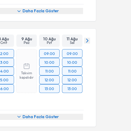
Daha Fazla Göster
8 Ağu
9 Ağu
10 Ağu
11 Ağu
Cmt
Paz
Pzt
Sal
12:00
09:00
09:00
13:00
10:00
10:00
14:00
11:00
11:00
Takvim
kapalıdır
15:00
12:00
12:00
16:00
13:00
13:00
akvimi Talebi
Daha Fazla Göster