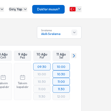
Giriş Yap
Doktor musun?
Sıralama
Akıllı Sıralama
8 Ağu
9 Ağu
10 Ağu
11 Ağu
Cmt
Paz
Pzt
Sal
09:30
10:00
10:00
10:30
10:30
11:00
Takvim
Takvim
palıdır
kapalıdır
11:00
11:30
11:30
12:00