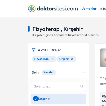
Uzmanlar
Klin
Fizyoterapi, Kırşehir
Kırşehir
içinde toplam
5
fizyoterapist
bulundu
Aktif Filtreler
Fizyoterapi
Kırşehir
Şehir
Kırşehir
Bu
muzd
Fi
Kırşehir
Me