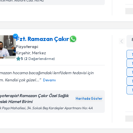
ice Mah. Atatürk Cad. No:42
Fzt. Ramazan Çakır
Fizyoterapi
Kırşehir
,
Merkez
5
(
2
Değerlendirme)
mazan hocama bacağımdaki lenfödem tedavisi için
im. Kendisi çok güzel...
Devamı
zyoterapist Ramazan Çakır Özel Sağlık
Haritada Göster
slek Hizmet Birimi
k Paşa Mahallesi, 34. Sokak Beş Kardeşler Apartmanı No: 4A
Randevu T