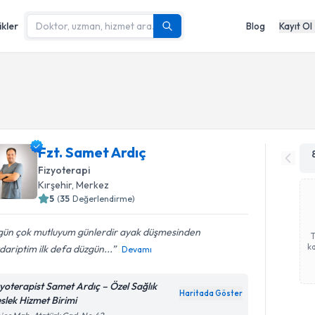
ikler
Blog
Kayıt Ol
Fzt. Samet Ardıç
Fizyoterapi
Kırşehir
,
Merkez
5
(
35
Değerlendirme)
gün çok mutluyum günlerdir ayak düşmesinden
ka
ariptim ilk defa düzgün...
Devamı
zyoterapist Samet Ardıç – Özel Sağlık
Haritada Göster
slek Hizmet Birimi