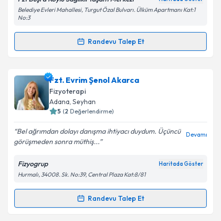
Belediye Evleri Mahallesi, Turgut Özal Bulvarı. Ülküm Apartmanı Kat:1
No:3
Randevu Talep Et
Randevu Takvimi Talebi
Fzt. Büşra Köylü
için randevu takvimi talebi oluşturun.
Fzt. Evrim Şenol Akarca
Size bu uzmandan randevu almanız için bir takvim
Fizyoterapi
hazırlandığında e-posta ile bilgilendireceğiz.
Adana
, Seyhan
5
(
2
Değerlendirme)
E-posta Adresiniz
Bel ağrımdan dolayı danışma ihtiyacı duydum. Üçüncü
Devamı
görüşmeden sonra müthiş...
Fizyogrup
Haritada Göster
Kişisel verilerimin işlenmesine ilişkin
Aydınlatma
Hurmalı, 34008. Sk. No:39, Central Plaza Kat:8/81
Metni
'ni okudum ve kişisel verilerimin belirtilen
kapsamda işlenmesini kabul ediyorum.
Randevu Talep Et
Randevu Takvimi Talebi
Takvim Talebini Gönder