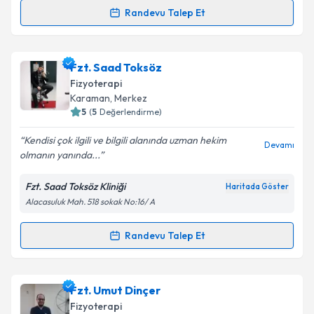
Kişisel verilerimin işlenmesine ilişkin
Aydınlatma
Randevu Talep Et
Randevu Takvimi Talebi
Metni
'ni okudum ve kişisel verilerimin belirtilen
kapsamda işlenmesini kabul ediyorum.
Fzt. Ali Kaya
için randevu takvimi talebi oluşturun.
Fzt. Saad Toksöz
Size bu uzmandan randevu almanız için bir takvim
Takvim Talebini Gönder
Fizyoterapi
hazırlandığında e-posta ile bilgilendireceğiz.
Karaman
, Merkez
5
(
5
Değerlendirme)
E-posta Adresiniz
Kendisi çok ilgili ve bilgili alanında uzman hekim
Devamı
olmanın yanında...
Fzt. Saad Toksöz Kliniği
Haritada Göster
Kişisel verilerimin işlenmesine ilişkin
Aydınlatma
Alacasuluk Mah. 518 sokak No:16/ A
Metni
'ni okudum ve kişisel verilerimin belirtilen
kapsamda işlenmesini kabul ediyorum.
Randevu Talep Et
Randevu Takvimi Talebi
Takvim Talebini Gönder
Fzt. Saad Toksöz
için randevu takvimi talebi
Fzt. Umut Dinçer
oluşturun. Size bu uzmandan randevu almanız için bir
Fizyoterapi