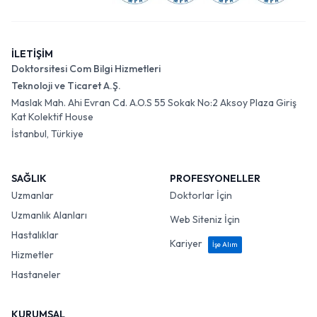
İLETİŞİM
Doktorsitesi Com Bilgi Hizmetleri
Teknoloji ve Ticaret A.Ş.
Maslak Mah. Ahi Evran Cd. A.O.S 55 Sokak No:2 Aksoy Plaza Giriş
Kat Kolektif House
İstanbul, Türkiye
SAĞLIK
PROFESYONELLER
Uzmanlar
Doktorlar İçin
Uzmanlık Alanları
Web Siteniz İçin
Hastalıklar
Kariyer
İşe Alım
Hizmetler
Hastaneler
KURUMSAL