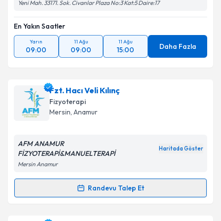
Yeni Mah. 33171. Sok. Civanlar Plaza No:3 Kat:5 Daire:17
En Yakın Saatler
Yarın
11 Ağu
11 Ağu
Daha Fazla
09:00
09:00
15:00
Fzt. Hacı Veli Kılınç
Fizyoterapi
Mersin
, Anamur
AFM ANAMUR
Haritada Göster
FİZYOTERAPİ&MANUELTERAPİ
Mersin Anamur
Randevu Talep Et
Randevu Takvimi Talebi