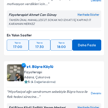
Kişisel verilerimin işlenmesine ilişkin
Aydınlatma
Devamı
motivasyon verdikleri icin...
Metni
'ni okudum ve kişisel verilerimin belirtilen
kapsamda işlenmesini kabul ediyorum.
Fizyoterapist Ahmet Can Günay
Haritada Göster
TAHSİN ÜNAL MAHALLESİ 27. SOKAK NO:12 KAT:1 İÇ KAPI NO:11
KARAMAN MERKEZ
Takvim Talebini Gönder
En Yakın Saatler
Yarın
Yarın
Yarın
Daha Fazla
17:00
17:30
18:00
Fzt. Büşra Köylü
Fizyoterapi
Adana
, Çukurova
5
(
4
Değerlendirme)
Miyofasiyal ağrı sendromum sebebiyle Büşra hoca ile
Devamı
fizik tedavi sürecine...
Fzt Büşra Köylü Sağlıklı Yaşam Merkezi
Haritada Göster