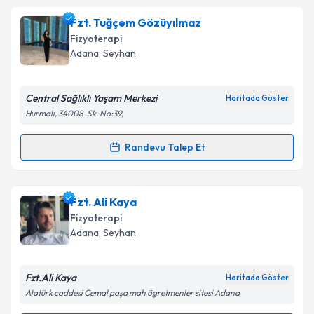
Fzt. Evrim Şenol Akarca
için randevu takvimi talebi
Fzt. Tuğçem Gözüyılmaz
oluşturun. Size bu uzmandan randevu almanız için bir
Fizyoterapi
takvim hazırlandığında e-posta ile bilgilendireceğiz.
Adana
, Seyhan
E-posta Adresiniz
Central Sağlıklı Yaşam Merkezi
Haritada Göster
Hurmalı, 34008. Sk. No:39,
Kişisel verilerimin işlenmesine ilişkin
Aydınlatma
Randevu Talep Et
Randevu Takvimi Talebi
Metni
'ni okudum ve kişisel verilerimin belirtilen
kapsamda işlenmesini kabul ediyorum.
Fzt. Tuğçem Gözüyılmaz
için randevu takvimi talebi
Fzt. Ali Kaya
oluşturun. Size bu uzmandan randevu almanız için bir
Takvim Talebini Gönder
Fizyoterapi
takvim hazırlandığında e-posta ile bilgilendireceğiz.
Adana
, Seyhan
E-posta Adresiniz
Fzt.Ali Kaya
Haritada Göster
Atatürk caddesi Cemal paşa mah ögretmenler sitesi Adana