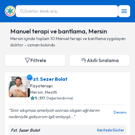
Doktor, klinik ara...
Manuel terapi ve bantlama, Mersin
Mersin
içinde toplam
10
Manuel terapi ve bantlama
uygulayan
doktor - uzman bulundu
Filtrele
Akıllı Sıralama
Fzt. Sezer Bolat
Fizyoterapi
Mersin
, Mezitli
5
(
317
Değerlendirme)
Sinir sıkışması ameliyatı sonrası oluşan ağrılarım
Devamı
nedeniylle gidiyorum lgili anlayışlı...
Fzt. Sezer Bolat
Haritada Göster