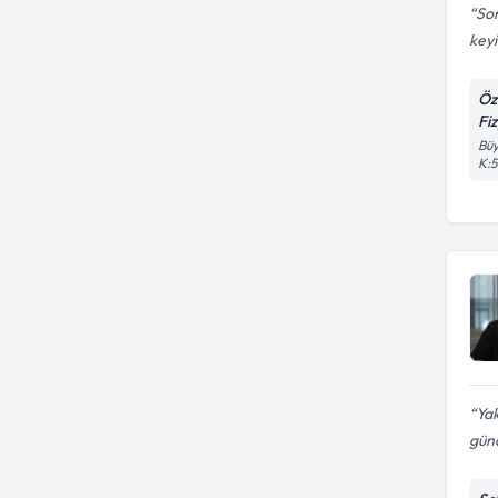
Son
keyi
Öz
Fi
Büy
K:5
Yak
gün