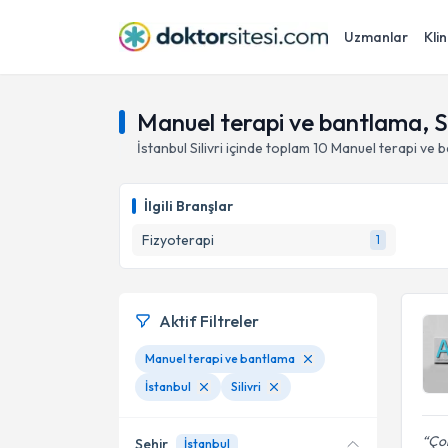
Uzmanlar
Klin
Manuel terapi ve bantlama, Sil
İstanbul
Silivri
içinde toplam
10
Manuel terapi ve 
İlgili Branşlar
Fizyoterapi
1
Aktif Filtreler
Manuel terapi ve bantlama
İstanbul
Silivri
Çok
Şehir
İstanbul