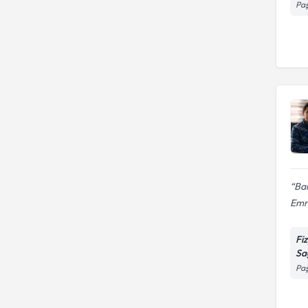
Paş
Ban
Emr
Fi
Sa
Paş