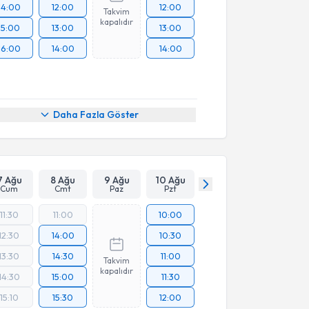
14:00
12:00
12:00
Takvim
kapalıdır
15:00
13:00
13:00
16:00
14:00
14:00
Daha Fazla Göster
7 Ağu
8 Ağu
9 Ağu
10 Ağu
Cum
Cmt
Paz
Pzt
11:30
11:00
10:00
12:30
14:00
10:30
13:30
14:30
11:00
Takvim
kapalıdır
14:30
15:00
11:30
15:10
15:30
12:00