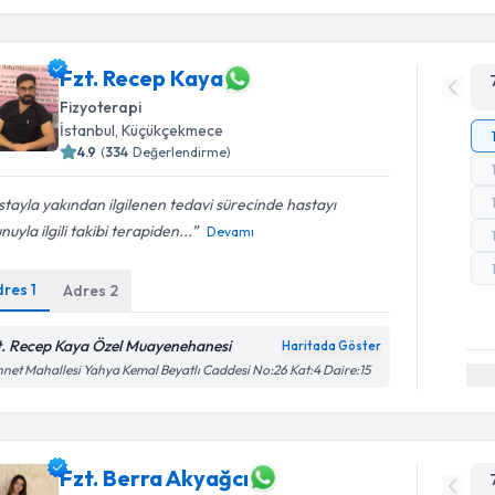
Fzt. Recep Kaya
Fizyoterapi
İstanbul
, Küçükçekmece
4.9
(
334
Değerlendirme)
tayla yakından ilgilenen tedavi sürecinde hastayı
nuyla ilgili takibi terapiden...
Devamı
dres
1
Adres
2
t. Recep Kaya Özel Muayenehanesi
Haritada Göster
net Mahallesi Yahya Kemal Beyatlı Caddesi No:26 Kat:4 Daire:15
Fzt. Berra Akyağcı