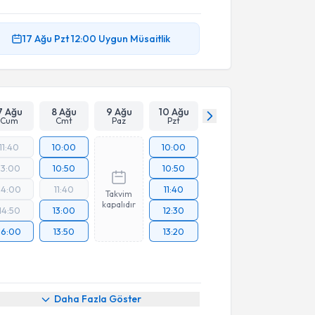
17 Ağu
Pzt
12:00
Uygun Müsaitlik
7 Ağu
8 Ağu
9 Ağu
10 Ağu
Cum
Cmt
Paz
Pzt
11:40
10:00
10:00
13:00
10:50
10:50
14:00
11:40
11:40
Takvim
kapalıdır
14:50
13:00
12:30
16:00
13:50
13:20
Daha Fazla Göster