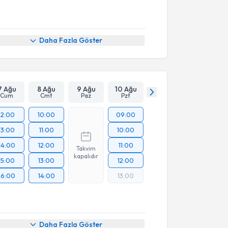
Daha Fazla Göster
7 Ağu
8 Ağu
9 Ağu
10 Ağu
Cum
Cmt
Paz
Pzt
12:00
10:00
09:00
13:00
11:00
10:00
14:00
12:00
11:00
Takvim
kapalıdır
15:00
13:00
12:00
16:00
14:00
13:00
Daha Fazla Göster