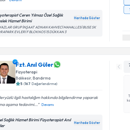
zyoterapist Ceren Yılmaz Özel Sağlık
Haritada Göster
slek Hizmet Birimi
YAZLAR GRUP İNŞAAT ADNAN KAHVECİ MAHALLESİ BUSE SK
RAPARK EVLERİ F BLOKNO5 15 DÜKKAN 3
Fzt. Anıl Güler
Fizyoterapi
Balıkesir
, Bandırma
5
(
167
Değerlendirme)
eryüzlü ilgili hastalığım hakkında bilgilendirme yaparak
ka
ma aşama tedavimi...
Devamı
el Sağlık Hizmet Birimi Fizyoterapist Anıl
Haritada Göster
ler