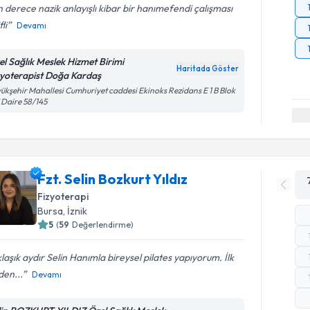
 derece nazik anlayışlı kibar bir hanımefendi çalışması
fli
Devamı
el Sağlık Meslek Hizmet Birimi
Haritada Göster
zyoterapist Doğa Kardaş
ükşehir Mahallesi Cumhuriyet caddesi Ekinoks Rezidans E 1 B Blok
 Daire 58/145
Fzt. Selin Bozkurt Yıldız
Fizyoterapi
Bursa
, İznik
5
(
59
Değerlendirme)
laşık aydır Selin Hanımla bireysel pilates yapıyorum. İlk
den...
Devamı