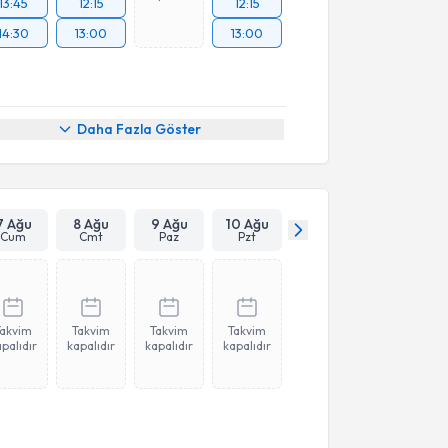
13:45
12:15
12:15
14:30
13:00
13:00
Daha Fazla Göster
7 Ağu
8 Ağu
9 Ağu
10 Ağu
Cum
Cmt
Paz
Pzt
Takvim
Takvim
Takvim
Takvim
palıdır
kapalıdır
kapalıdır
kapalıdır