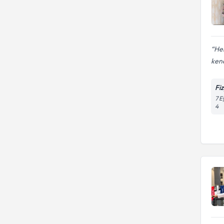
Her
kend
Fi
7 E
4