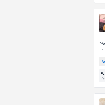
Has
soru
A
Fz
Cen