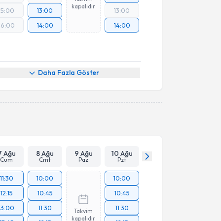
kapalıdır
15:00
13:00
13:00
16:00
14:00
14:00
Daha Fazla Göster
7 Ağu
8 Ağu
9 Ağu
10 Ağu
Cum
Cmt
Paz
Pzt
11:30
10:00
10:00
12:15
10:45
10:45
13:00
11:30
11:30
Takvim
kapalıdır