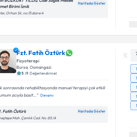
lin BOZKURT YILDIZ Özel Sağlık Meslek
Haritada Göster
zmet Birimi İznik
ler, Orhan Sk. no:15 daire:4
Fzt. Fatih Öztürk
Fizyoterapi
Bursa
, Osmangazi
5
(
9
Değerlendirme)
ık sonrasında rehabilitasyonda manuel terapiyi çok etkili
mum acıyla basit...
Devamı
t. Fatih Öztürk
Haritada Göster
eştepe Mah. Çamlık Cad. No :85 /A