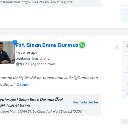
a Konak Mah. Sağlık Cad. No:46 Özel Plus Apart.
Fzt. Sinan Emre Durmaz
Fizyoterapi
Balıkesir
, Bandırma
5
(
151
Değerlendirme)
dırma da hiç bir doktor benım tedavımle ilgilenmezken
e Bey...
Devamı
zyoterapist Sinan Emre Durmaz Özel
Haritada Göster
ğlık Hizmet Birimi
akent Mah. 17044 Sk. Uz Çınar Apt. No:5 Daire:2 10200