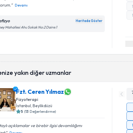
yorum.
Devamı
afizyo
Haritada Göster
bey Mahallesi Ahu Sokak No:2 Daire:1
enize yakın diğer uzmanlar
Fzt. Ceren Yılmaz
Fizyoterapi
İstanbul
, Beylikdüzü
5
(
13
Değerlendirme)
aylı açıklamalar ve birebir ilgisi devamlılığımı
adı
Devamı