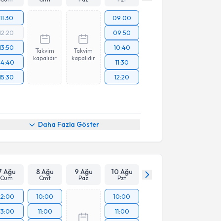
11:30
09:00
12:20
09:50
13:50
10:40
Takvim
Takvim
kapalıdır
kapalıdır
14:40
11:30
15:30
12:20
Daha Fazla Göster
7 Ağu
8 Ağu
9 Ağu
10 Ağu
Cum
Cmt
Paz
Pzt
12:00
10:00
10:00
13:00
11:00
11:00