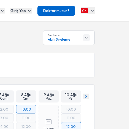
Giriş Yap
Doktor musun?
Sıralama
Akıllı Sıralama
7 Ağu
8 Ağu
9 Ağu
10 Ağu
Cum
Cmt
Paz
Pzt
12:00
10:00
10:00
13:00
11:00
11:00
14:00
12:00
12:00
Takvim