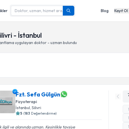
ikler
Blog
Kayıt Ol
ivri - İstanbul
bantlama
uygulayan doktor - uzman bulundu
Fzt. Sefa Gülgün
Fizyoterapi
İstanbul
, Silivri
5
(
183
Değerlendirme)
 ilgili ve alanında uzman. Kesinlikle tavsiye