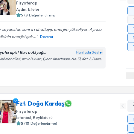
Fizyoterapi
Aydın
, Efeler
5
(
8
Değerlendirme)
 seyanstan sonra rahatlayıp enerjim yükseliyor. Ayrıca
isinin enerjisi çok...
Devamı
zyoterapist Berra Akyağcı
Haritada Göster
ylül Mahallesi, İzmir Bulvarı, Çınar Apartmanı, No: 31, Kat: 2, Daire:
Fzt. Doğa Kardaş
Fizyoterapi
İstanbul
, Beylikdüzü
5
(
10
Değerlendirme)