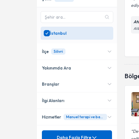
edi
At
Ali
İstanbul
İlçe
Silivri
Yakınımda Ara
Bölg
Branşlar
Konumuma yakın uzmanları
Ataşehir
göster
Şişli
İlgi Alanları
Beylikdüzü
Hizmetler
Manuel terapi ve bantlama
Fizyoterapi
Kadıköy
Det
Mezuniyet
3D Schroth Terapi
Daha Fazla Filtre
Bakırköy
sağl