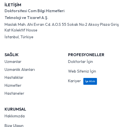
İLETİŞİM
Doktorsitesi Com Bilgi Hizmetleri
Teknoloji ve Ticaret A.Ş.
Maslak Mah. Ahi Evran Cd. A.O.S 55 Sokak No:2 Aksoy Plaza Giriş
Kat Kolektif House
İstanbul, Türkiye
SAĞLIK
PROFESYONELLER
Uzmanlar
Doktorlar İçin
Uzmanlık Alanları
Web Siteniz İçin
Hastalıklar
Kariyer
İşe Alım
Hizmetler
Hastaneler
KURUMSAL
Hakkımızda
Bize Ulaşın