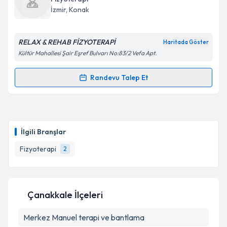
takvim hazırlandığında e-posta ile bilgilendireceğiz.
Takvim Talebini Gönder
İzmir
, Konak
E-posta Adresiniz
RELAX & REHAB FİZYOTERAPİ
Haritada Göster
Kültür Mahallesi Şair Eşref Bulvarı No:83/2 Vefa Apt.
Kişisel verilerimin işlenmesine ilişkin
Aydınlatma
Randevu Talep Et
Randevu Takvimi Talebi
Metni
'ni okudum ve kişisel verilerimin belirtilen
kapsamda işlenmesini kabul ediyorum.
Fzt. Göknur TANYERİ MUŞTU
için randevu takvimi
talebi oluşturun. Size bu uzmandan randevu almanız
Takvim Talebini Gönder
İlgili Branşlar
için bir takvim hazırlandığında e-posta ile
bilgilendireceğiz.
Fizyoterapi
2
E-posta Adresiniz
Çanakkale İlçeleri
Merkez
Kişisel verilerimin işlenmesine ilişkin
Manuel terapi ve bantlama
Aydınlatma