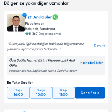
Bölgenize yakın diğer uzmanlar
oluşturun. Size bu uzmandan randevu almanız için bir
takvim hazırlandığında e-posta ile bilgilendireceğiz.
Fzt. Anıl Güler
E-posta Adresiniz
Fizyoterapi
Balıkesir
, Bandırma
5
(
167
Değerlendirme)
Kişisel verilerimin işlenmesine ilişkin
Aydınlatma
Güleryüzlü ilgili hastalığım hakkında bilgilendirme
Devamı
Metni
'ni okudum ve kişisel verilerimin belirtilen
yaparak aşama aşama tedavimi...
kapsamda işlenmesini kabul ediyorum.
Özel Sağlık Hizmet Birimi Fizyoterapist Anıl
Haritada Göster
Güler
Takvim Talebini Gönder
Paşa Konak Mah. Sağlık Cad. No:46 Özel Plus Apart.
En Yakın Saatler
17 Ağu
18 Ağu
18 Ağu
Daha Fazla
16:00
10:00
11:00