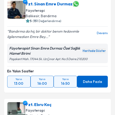
Fzt. Sinan Emre Durmaz
Fizyoterapi
Balıkesir
, Bandırma
5
(
151
Değerlendirme)
Bandırma da hiç bir doktor benım tedavımle
Devamı
ilgilenmezken Emre Bey...
Fizyoterapist Sinan Emre Durmaz Özel Sağlık
Haritada Göster
Hizmet Birimi
Paşakent Mah. 17044 Sk. Uz Çınar Apt. No:5 Daire:2 10200
En Yakın Saatler
Yarın
Yarın
Yarın
Daha Fazla
13:00
16:00
16:50
Fzt. Ebru Koç
Fizyoterapi