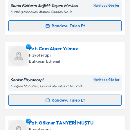
Soma Fiziform Sağlıklı Yaşam Merkezi
Haritada Göster
Kişisel verilerimin işlenmesine ilişkin
Aydınlatma
Kurtuluş Mahallesi Atatürk Caddesi No:16
Metni
'ni okudum ve kişisel verilerimin belirtilen
kapsamda işlenmesini kabul ediyorum.
Randevu Talep Et
Randevu Takvimi Talebi
Takvim Talebini Gönder
Fzt. Mehmet Erkan Ertekin
için randevu takvimi
Fzt. Cem Alper Yılmaz
talebi oluşturun. Size bu uzmandan randevu almanız
Fizyoterapi
için bir takvim hazırlandığında e-posta ile
Balıkesir
, Edremit
bilgilendireceğiz.
E-posta Adresiniz
Sarıkız Fizyoterapi
Haritada Göster
Eroğlan Mahallesi, Çanakkale Yolu Cd. No:93/A
Randevu Talep Et
Randevu Takvimi Talebi
Kişisel verilerimin işlenmesine ilişkin
Aydınlatma
Metni
'ni okudum ve kişisel verilerimin belirtilen
kapsamda işlenmesini kabul ediyorum.
Fzt. Cem Alper Yılmaz
için randevu takvimi talebi
Fzt. Göknur TANYERİ MUŞTU
oluşturun. Size bu uzmandan randevu almanız için bir
Fizyoterapi