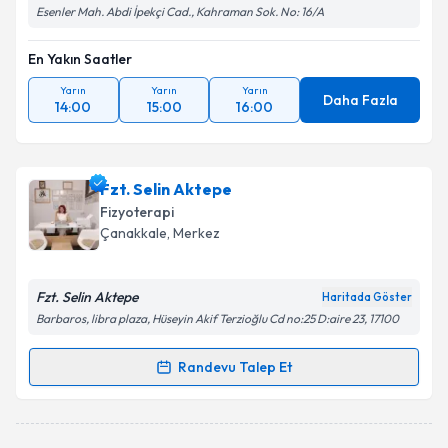
Esenler Mah. Abdi İpekçi Cad., Kahraman Sok. No: 16/A
En Yakın Saatler
Yarın
Yarın
Yarın
Daha Fazla
14:00
15:00
16:00
Fzt. Selin Aktepe
Fizyoterapi
Çanakkale
, Merkez
Fzt. Selin Aktepe
Haritada Göster
Barbaros, libra plaza, Hüseyin Akif Terzioğlu Cd no:25 D:aire 23, 17100
Randevu Talep Et
Randevu Takvimi Talebi
Fzt. Selin Aktepe
için randevu takvimi talebi