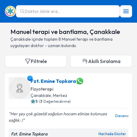
Doktor, klinik ara...
Manuel terapi ve bantlama, Çanakkale
Çanakkale
içinde toplam
8
Manuel terapi ve bantlama
uygulayan doktor - uzman bulundu
Filtrele
Akıllı Sıralama
Fzt. Emine Topkara
Fizyoterapi
Çanakkale
, Merkez
5
(
3
Değerlendirme)
Her şey çok güzeldi sağolun hocam elinize kolunuza
Devamı
sağlık: )
Fzt. Emine Topkara
Haritada Göster