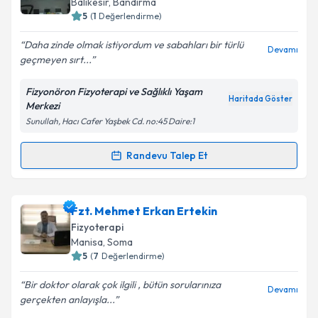
Balıkesir
, Bandırma
5
(
1
Değerlendirme)
Daha zinde olmak istiyordum ve sabahları bir türlü
Devamı
geçmeyen sırt...
Fizyonöron Fizyoterapi ve Sağlıklı Yaşam
Haritada Göster
Merkezi
Sunullah, Hacı Cafer Yaşbek Cd. no:45 Daire:1
Randevu Talep Et
Randevu Takvimi Talebi
Fzt. Ebru Koç
için randevu takvimi talebi oluşturun.
Fzt. Mehmet Erkan Ertekin
Size bu uzmandan randevu almanız için bir takvim
Fizyoterapi
hazırlandığında e-posta ile bilgilendireceğiz.
Manisa
, Soma
5
(
7
Değerlendirme)
E-posta Adresiniz
Bir doktor olarak çok ilgili , bütün sorularınıza
Devamı
gerçekten anlayışla...