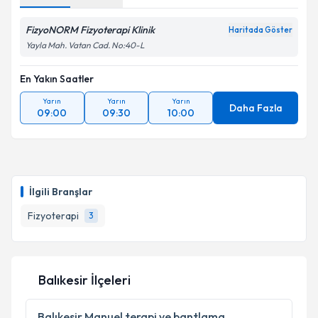
FizyoNORM Fizyoterapi Klinik
Haritada Göster
Yayla Mah. Vatan Cad. No:40-L
En Yakın Saatler
Yarın
Yarın
Yarın
Daha Fazla
09:00
09:30
10:00
İlgili Branşlar
Fizyoterapi
3
Balıkesir İlçeleri
Balıkesir
Manuel terapi ve bantlama