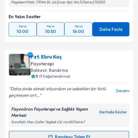
Paşakent Mah. 17044 Sk. Uz Çınar Apt. No:5 Daire:2 10200
En Yakın Saatler
Yarın
Yarın
Yarın
Daha Fazla
10:00
10:50
16:00
Fzt. Ebru Koç
Fizyoterapi
Balıkesir
, Bandırma
5
(
1
Değerlendirme)
Daha zinde olmak istiyordum ve sabahları bir türlü
Devamı
geçmeyen sırt...
Fizyonöron Fizyoterapi ve Sağlıklı Yaşam
Haritada Göster
Merkezi
Sunullah, Hacı Cafer Yaşbek Cd. no:45 Daire:1
Randevu Talep Et