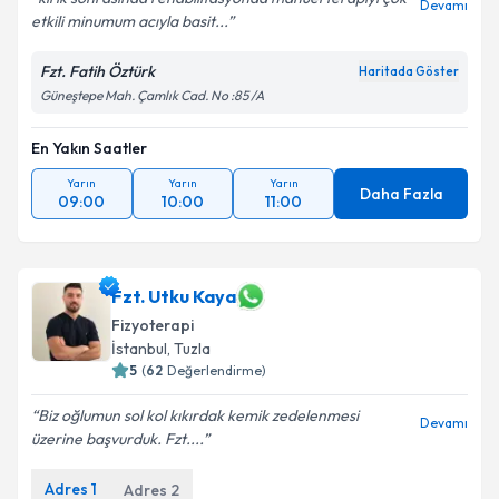
Devamı
etkili minumum acıyla basit...
Fzt. Fatih Öztürk
Haritada Göster
Güneştepe Mah. Çamlık Cad. No :85 /A
En Yakın Saatler
Yarın
Yarın
Yarın
Daha Fazla
09:00
10:00
11:00
Fzt. Utku Kaya
Fizyoterapi
İstanbul
, Tuzla
5
(
62
Değerlendirme)
Biz oğlumun sol kol kıkırdak kemik zedelenmesi
Devamı
üzerine başvurduk. Fzt....
Adres
1
Adres
2