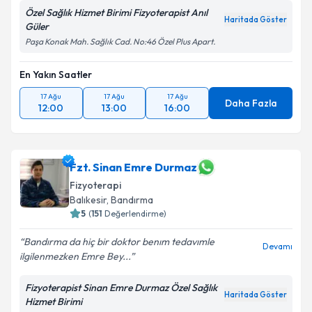
Özel Sağlık Hizmet Birimi Fizyoterapist Anıl
Haritada Göster
Güler
Paşa Konak Mah. Sağlık Cad. No:46 Özel Plus Apart.
En Yakın Saatler
17 Ağu
17 Ağu
17 Ağu
Daha Fazla
12:00
13:00
16:00
Fzt. Sinan Emre Durmaz
Fizyoterapi
Balıkesir
, Bandırma
5
(
151
Değerlendirme)
Bandırma da hiç bir doktor benım tedavımle
Devamı
ilgilenmezken Emre Bey...
Fizyoterapist Sinan Emre Durmaz Özel Sağlık
Haritada Göster
Hizmet Birimi