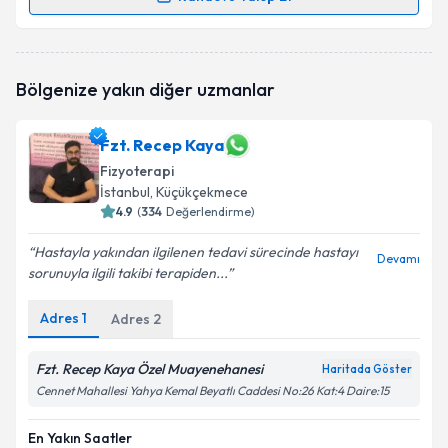
Randevu Takvimi Talebi
Fzt. Ebru Koç
için randevu takvimi talebi oluşturun.
Bölgenize yakın diğer uzmanlar
Size bu uzmandan randevu almanız için bir takvim
hazırlandığında e-posta ile bilgilendireceğiz.
Fzt. Recep Kaya
E-posta Adresiniz
Fizyoterapi
İstanbul
, Küçükçekmece
4.9
(
334
Değerlendirme)
Kişisel verilerimin işlenmesine ilişkin
Aydınlatma
Hastayla yakından ilgilenen tedavi sürecinde hastayı
Devamı
Metni
'ni okudum ve kişisel verilerimin belirtilen
sorunuyla ilgili takibi terapiden...
kapsamda işlenmesini kabul ediyorum.
Adres
1
Adres
2
Takvim Talebini Gönder
Fzt. Recep Kaya Özel Muayenehanesi
Haritada Göster
Cennet Mahallesi Yahya Kemal Beyatlı Caddesi No:26 Kat:4 Daire:15
En Yakın Saatler