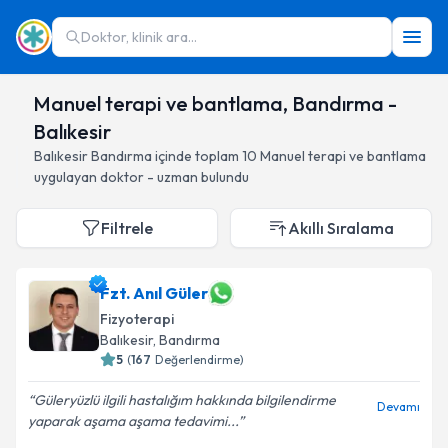
Doktor, klinik ara...
Manuel terapi ve bantlama, Bandırma -
Balıkesir
Balıkesir
Bandırma
içinde toplam
10
Manuel terapi ve bantlama
uygulayan doktor - uzman bulundu
Filtrele
Akıllı Sıralama
Fzt. Anıl Güler
Fizyoterapi
Balıkesir
, Bandırma
5
(
167
Değerlendirme)
Güleryüzlü ilgili hastalığım hakkında bilgilendirme
Devamı
yaparak aşama aşama tedavimi...