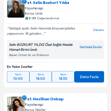
Fzt. Selin Bozkurt Yıldız
Fizyoterapi
Bursa
, İznik
5
(
59
Değerlendirme)
Yaklaşık aydır Selin Hanımla bireysel pilates
Devamı
yapıyorum. İlk günden...
Selin BOZKURT YILDIZ Özel Sağlık Meslek
Haritada Göster
Hizmet Birimi İznik
Beyler, Orhan Sk. no:15 daire:4
En Yakın Saatler
Yarın
Yarın
Yarın
Daha Fazla
10:00
18:00
18:30
Fzt. Neslihan Onbaşı
Fizyoterapi
Bursa
, Nilüfer