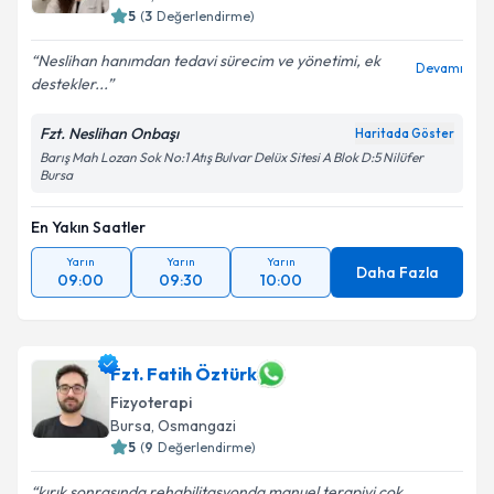
5
(
3
Değerlendirme)
Neslihan hanımdan tedavi sürecim ve yönetimi, ek
Devamı
destekler...
Fzt. Neslihan Onbaşı
Haritada Göster
Barış Mah Lozan Sok No:1 Atış Bulvar Delüx Sitesi A Blok D:5 Nilüfer
Bursa
En Yakın Saatler
Yarın
Yarın
Yarın
Daha Fazla
09:00
09:30
10:00
Fzt. Fatih Öztürk
Fizyoterapi
Bursa
, Osmangazi
5
(
9
Değerlendirme)
kırık sonrasında rehabilitasyonda manuel terapiyi çok