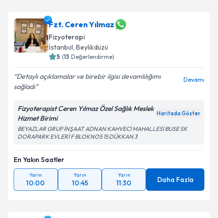
Fzt. Ceren Yılmaz
Fizyoterapi
İstanbul
, Beylikdüzü
5
(
13
Değerlendirme)
Detaylı açıklamalar ve birebir ilgisi devamlılığımı
Devamı
sağladı
Fizyoterapist Ceren Yılmaz Özel Sağlık Meslek
Haritada Göster
Hizmet Birimi
BEYAZLAR GRUP İNŞAAT ADNAN KAHVECİ MAHALLESİ BUSE SK
DORAPARK EVLERİ F BLOKNO5 15 DÜKKAN 3
En Yakın Saatler
Yarın
Yarın
Yarın
Daha Fazla
10:00
10:45
11:30