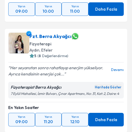
Yarın
Yarın
Yarın
Daha Fazla
09:00
10:00
11:00
Fzt. Berra Akyağcı
Fizyoterapi
Aydın
, Efeler
5
(
8
Değerlendirme)
Her seyanstan sonra rahatlayıp enerjim yükseliyor.
Devamı
Ayrıca kendisinin enerjisi çok...
Fizyoterapist Berra Akyağcı
Haritada Göster
7 Eylül Mahallesi, İzmir Bulvarı, Çınar Apartmanı, No: 31, Kat: 2, Daire: 4
En Yakın Saatler
Yarın
Yarın
Yarın
Daha Fazla
09:00
11:20
12:10