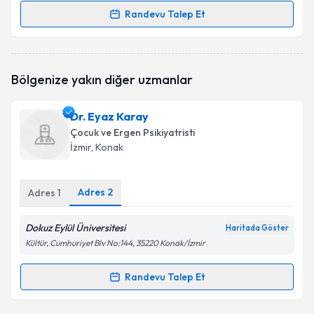
Randevu Talep Et
Randevu Takvimi Talebi
Uzm. Dr. Hilal Tuğba Kılıç
için randevu takvimi talebi
Bölgenize yakın diğer uzmanlar
oluşturun. Size bu uzmandan randevu almanız için bir
takvim hazırlandığında e-posta ile bilgilendireceğiz.
Dr. Eyaz Karay
E-posta Adresiniz
Çocuk ve Ergen Psikiyatristi
İzmir
, Konak
Adres
2
Adres
1
Kişisel verilerimin işlenmesine ilişkin
Aydınlatma
Metni
'ni okudum ve kişisel verilerimin belirtilen
kapsamda işlenmesini kabul ediyorum.
Dokuz Eylül Üniversitesi
Haritada Göster
Kültür, Cumhuriyet Blv No:144, 35220 Konak/İzmir
Takvim Talebini Gönder
Randevu Talep Et
Randevu Takvimi Talebi