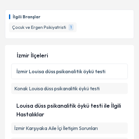
Dr. Eyaz Karay
için randevu takvimi talebi oluşturun.
Size bu uzmandan randevu almanız için bir takvim
İlgili Branşlar
hazırlandığında e-posta ile bilgilendireceğiz.
Çocuk ve Ergen Psikiyatristi
1
E-posta Adresiniz
İzmir İlçeleri
Kişisel verilerimin işlenmesine ilişkin
Aydınlatma
Metni
'ni okudum ve kişisel verilerimin belirtilen
İzmir
Louisa düss psikanalitik öykü testi
kapsamda işlenmesini kabul ediyorum.
Konak
Louisa düss psikanalitik öykü testi
Takvim Talebini Gönder
Louisa düss psikanalitik öykü testi ile İlgili
Hastalıklar
İzmir Karşıyaka Aile İçi İletişim Sorunları