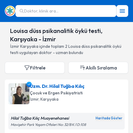
Doktor, klinik ara...
Louisa düss psikanalitik öykü testi,
Karşıyaka - İzmir
İzmir
Karşıyaka
içinde toplam
2
Louisa düss psikanalitik öykü
testi
uygulayan doktor - uzman bulundu
Filtrele
Akıllı Sıralama
Uzm. Dr. Hilal Tuğba Kılıç
Çocuk ve Ergen Psikiyatristi
İzmir
, Karşıyaka
Hilal Tuğba Kılıç Muayenehanesi
Haritada Göster
Mavişehir Park Yaşam Ofisleri No: 32/B K:1 D:108