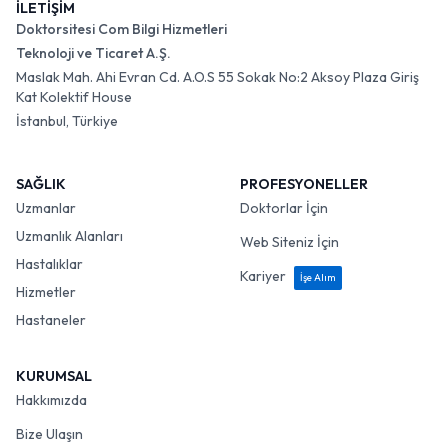
İLETİŞİM
Doktorsitesi Com Bilgi Hizmetleri
Teknoloji ve Ticaret A.Ş.
Maslak Mah. Ahi Evran Cd. A.O.S 55 Sokak No:2 Aksoy Plaza Giriş
Kat Kolektif House
İstanbul, Türkiye
SAĞLIK
PROFESYONELLER
Uzmanlar
Doktorlar İçin
Uzmanlık Alanları
Web Siteniz İçin
Hastalıklar
Kariyer
İşe Alım
Hizmetler
Hastaneler
KURUMSAL
Hakkımızda
Bize Ulaşın