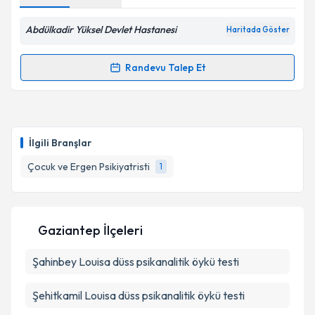
Abdülkadir Yüksel Devlet Hastanesi
Haritada Göster
Randevu Talep Et
Randevu Takvimi Talebi
Uzm. Dr. Filiz Kılıç
için randevu takvimi talebi
oluşturun. Size bu uzmandan randevu almanız için bir
İlgili Branşlar
takvim hazırlandığında e-posta ile bilgilendireceğiz.
Çocuk ve Ergen Psikiyatristi
1
E-posta Adresiniz
Gaziantep İlçeleri
Kişisel verilerimin işlenmesine ilişkin
Aydınlatma
Şahinbey
Metni
Louisa düss psikanalitik öykü testi
'ni okudum ve kişisel verilerimin belirtilen
kapsamda işlenmesini kabul ediyorum.
Şehitkamil
Louisa düss psikanalitik öykü testi