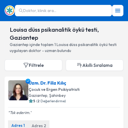
Doktor, klinik ara...
Louisa düss psikanalitik öykü testi,
Gaziantep
Gaziantep
içinde toplam
1
Louisa düss psikanalitik öykü testi
uygulayan doktor - uzman bulundu
Filtrele
Akıllı Sıralama
Uzm. Dr. Filiz Kılıç
Çocuk ve Ergen Psikiyatristi
Gaziantep
, Şahinbey
5
(
2
Değerlendirme)
Tsk ederim.
Adres
1
Adres
2