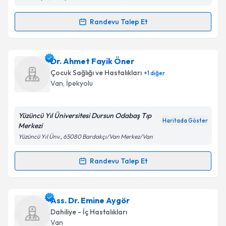
Randevu Talep Et
Randevu Takvimi Talebi
Dr. Uğur Alpay
için randevu takvimi talebi oluşturun.
Dr. Ahmet Fayik Öner
Size bu uzmandan randevu almanız için bir takvim
Çocuk Sağlığı ve Hastalıkları
+
1
diğer
hazırlandığında e-posta ile bilgilendireceğiz.
Van
, İpekyolu
E-posta Adresiniz
Yüzüncü Yıl Üniversitesi Dursun Odabaş Tıp
Haritada Göster
Merkezi
Yüzüncü Yıl Ünv., 65080 Bardakçı/Van Merkez/Van
Kişisel verilerimin işlenmesine ilişkin
Aydınlatma
Metni
'ni okudum ve kişisel verilerimin belirtilen
Randevu Talep Et
Randevu Takvimi Talebi
kapsamda işlenmesini kabul ediyorum.
Dr. Ahmet Fayik Öner
için randevu takvimi talebi
Ass. Dr. Emine Aygör
Takvim Talebini Gönder
oluşturun. Size bu uzmandan randevu almanız için bir
Dahiliye - İç Hastalıkları
takvim hazırlandığında e-posta ile bilgilendireceğiz.
Van