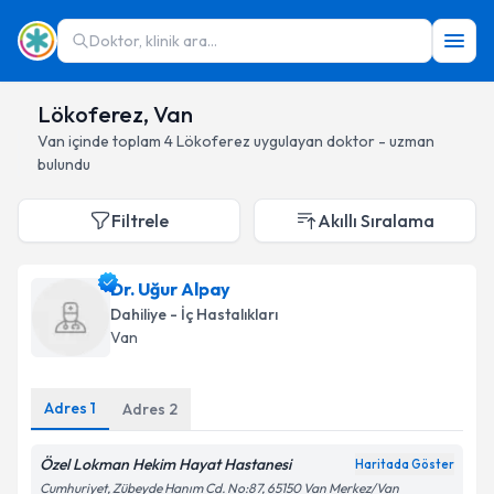
Doktor, klinik ara...
Lökoferez, Van
Van
içinde toplam
4
Lökoferez
uygulayan doktor - uzman
bulundu
Filtrele
Akıllı Sıralama
Dr. Uğur Alpay
Dahiliye - İç Hastalıkları
Van
Adres
1
Adres
2
Özel Lokman Hekim Hayat Hastanesi
Haritada Göster
Cumhuriyet, Zübeyde Hanım Cd. No:87, 65150 Van Merkez/Van