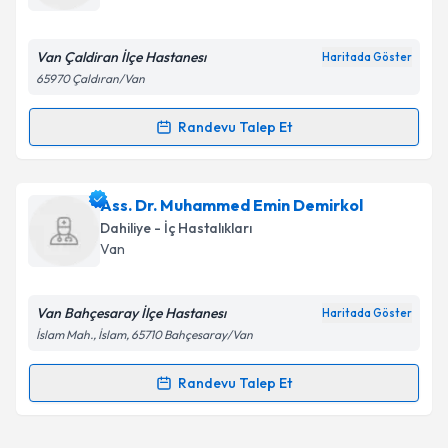
E-posta Adresiniz
Van Çaldiran İlçe Hastanesı
Haritada Göster
65970 Çaldıran/Van
Kişisel verilerimin işlenmesine ilişkin
Aydınlatma
Randevu Talep Et
Randevu Takvimi Talebi
Metni
'ni okudum ve kişisel verilerimin belirtilen
kapsamda işlenmesini kabul ediyorum.
Ass. Dr. Emine Aygör
için randevu takvimi talebi
Ass. Dr. Muhammed Emin Demirkol
oluşturun. Size bu uzmandan randevu almanız için bir
Takvim Talebini Gönder
Dahiliye - İç Hastalıkları
takvim hazırlandığında e-posta ile bilgilendireceğiz.
Van
E-posta Adresiniz
Van Bahçesaray İlçe Hastanesı
Haritada Göster
İslam Mah., İslam, 65710 Bahçesaray/Van
Kişisel verilerimin işlenmesine ilişkin
Aydınlatma
Randevu Talep Et
Randevu Takvimi Talebi
Metni
'ni okudum ve kişisel verilerimin belirtilen
kapsamda işlenmesini kabul ediyorum.