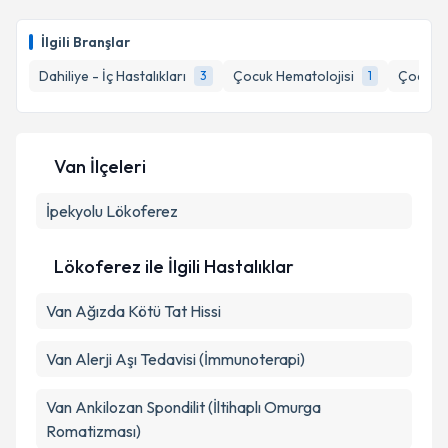
Ass. Dr. Muhammed Emin Demirkol
için randevu
takvimi talebi oluşturun. Size bu uzmandan randevu
Takvim Talebini Gönder
İlgili Branşlar
almanız için bir takvim hazırlandığında e-posta ile
bilgilendireceğiz.
Dahiliye - İç Hastalıkları
Çocuk Hematolojisi
Çocuk Sa
3
1
E-posta Adresiniz
Van İlçeleri
İpekyolu
Kişisel verilerimin işlenmesine ilişkin
Lökoferez
Aydınlatma
Metni
'ni okudum ve kişisel verilerimin belirtilen
kapsamda işlenmesini kabul ediyorum.
Lökoferez ile İlgili Hastalıklar
Van Ağızda Kötü Tat Hissi
Takvim Talebini Gönder
Van Alerji Aşı Tedavisi (İmmunoterapi)
Van Ankilozan Spondilit (İltihaplı Omurga
Romatizması)