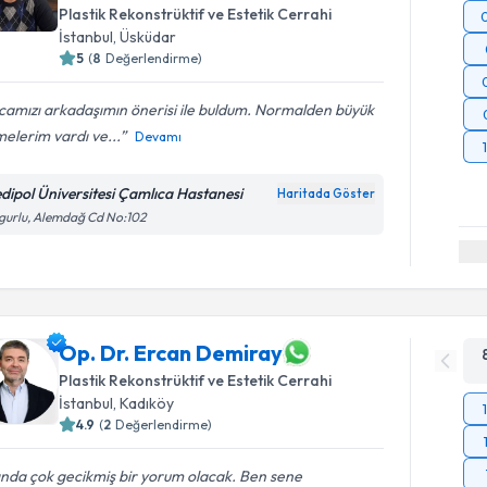
Plastik Rekonstrüktif ve Estetik Cerrahi
İstanbul
, Üsküdar
5
(
8
Değerlendirme)
amızı arkadaşımın önerisi ile buldum. Normalden büyük
elerim vardı ve...
Devamı
dipol Üniversitesi Çamlıca Hastanesi
Haritada Göster
gurlu, Alemdağ Cd No:102
Op. Dr. Ercan Demiray
Plastik Rekonstrüktif ve Estetik Cerrahi
İstanbul
, Kadıköy
4.9
(
2
Değerlendirme)
ında çok gecikmiş bir yorum olacak. Ben sene