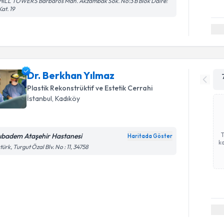
HILL TOWERS Barbaros Mah. Akzambak Sok. No:3 B Blok Daire:
Kat. 19
Dr. Berkhan Yılmaz
Plastik Rekonstrüktif ve Estetik Cerrahi
İstanbul
, Kadıköy
ıbadem Ataşehir Hastanesi
Haritada Göster
ka
türk, Turgut Özal Blv. No : 11, 34758