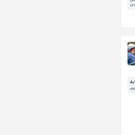
UP
111 
Ac
Ata