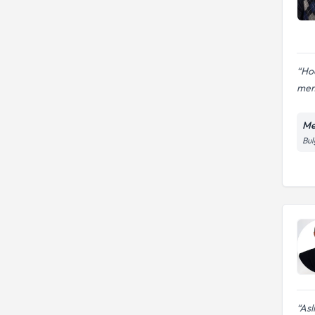
Hoc
mem
Me
Bul
Asl