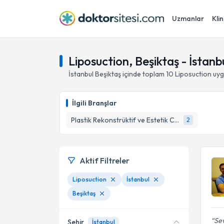
Uzmanlar
Klin
Liposuction, Beşiktaş - İstanb
İstanbul
Beşiktaş
içinde toplam
10
Liposuction
uyg
İlgili Branşlar
Plastik Rekonstrüktif ve Estetik Cerrahi
2
Aktif Filtreler
Liposuction
İstanbul
Beşiktaş
Se
Şehir
İstanbul