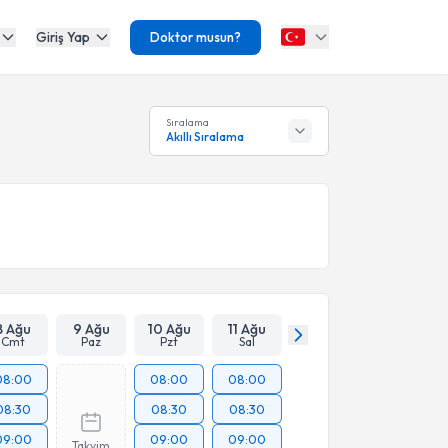
Giriş Yap
Doktor musun?
Sıralama
Akıllı Sıralama
8 Ağu
9 Ağu
10 Ağu
11 Ağu
Cmt
Paz
Pzt
Sal
08:00
08:00
08:00
08:30
08:30
08:30
09:00
09:00
09:00
Takvim