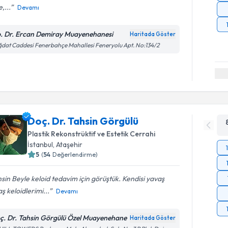
,...
Devamı
. Dr. Ercan Demiray Muayenehanesi
Haritada Göster
dat Caddesi Fenerbahçe Mahallesi Feneryolu Apt. No:134/2
Doç. Dr. Tahsin Görgülü
Plastik Rekonstrüktif ve Estetik Cerrahi
İstanbul
, Ataşehir
5
(
54
Değerlendirme)
sin Beyle keloid tedavim için görüştük. Kendisi yavaş
ş keloidlerimi...
Devamı
ç. Dr. Tahsin Görgülü Özel Muayenehane
Haritada Göster