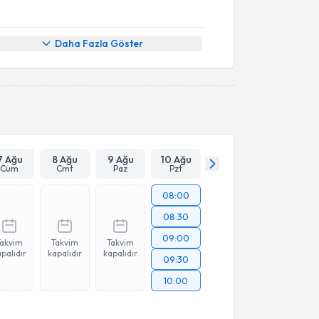
Daha Fazla Göster
7 Ağu
8 Ağu
9 Ağu
10 Ağu
Cum
Cmt
Paz
Pzt
08:00
08:30
09:00
Takvim
Takvim
Takvim
palıdır
kapalıdır
kapalıdır
09:30
10:00