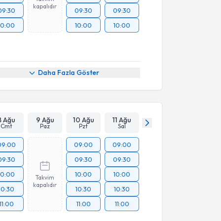
kapalıdır
09:30
09:30
09:30
10:00
10:00
10:00
Daha Fazla Göster
8 Ağu
9 Ağu
10 Ağu
11 Ağu
Cmt
Paz
Pzt
Sal
09:00
09:00
09:00
09:30
09:30
09:30
10:00
10:00
10:00
Takvim
kapalıdır
10:30
10:30
10:30
11:00
11:00
11:00