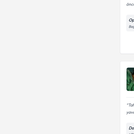
önce
Op
Bağ
Tah
yava
Do