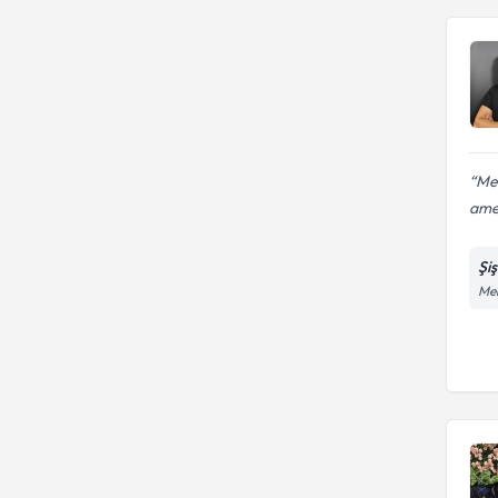
Me
amel
Şi
Mer