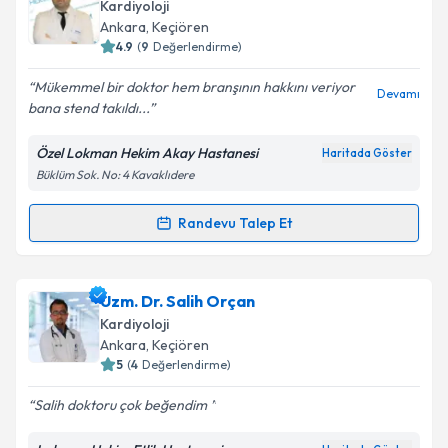
Size bu uzmandan randevu almanız için bir takvim
Kardiyoloji
hazırlandığında e-posta ile bilgilendireceğiz.
Ankara
, Keçiören
4.9
(
9
Değerlendirme)
E-posta Adresiniz
Mükemmel bir doktor hem branşının hakkını veriyor
Devamı
bana stend takıldı...
Özel Lokman Hekim Akay Hastanesi
Haritada Göster
Kişisel verilerimin işlenmesine ilişkin
Aydınlatma
Büklüm Sok. No: 4 Kavaklıdere
Metni
'ni okudum ve kişisel verilerimin belirtilen
kapsamda işlenmesini kabul ediyorum.
Randevu Talep Et
Randevu Takvimi Talebi
Takvim Talebini Gönder
Uzm. Dr. Hacı Ali Kürklü
için randevu takvimi talebi
Uzm. Dr. Salih Orçan
oluşturun. Size bu uzmandan randevu almanız için bir
Kardiyoloji
takvim hazırlandığında e-posta ile bilgilendireceğiz.
Ankara
, Keçiören
5
(
4
Değerlendirme)
E-posta Adresiniz
Salih doktoru çok beğendim