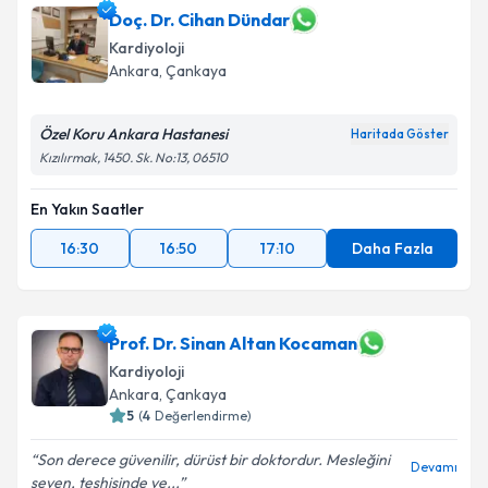
Doç. Dr. Cihan Dündar
E-posta Adresiniz
Kardiyoloji
Ankara
, Çankaya
Özel Koru Ankara Hastanesi
Kişisel verilerimin işlenmesine ilişkin
Aydınlatma
Haritada Göster
Metni
'ni okudum ve kişisel verilerimin belirtilen
Kızılırmak, 1450. Sk. No:13, 06510
kapsamda işlenmesini kabul ediyorum.
En Yakın Saatler
Takvim Talebini Gönder
16:30
16:50
17:10
Daha Fazla
Prof. Dr. Sinan Altan Kocaman
Kardiyoloji
Ankara
, Çankaya
5
(
4
Değerlendirme)
Son derece güvenilir, dürüst bir doktordur. Mesleğini
Devamı
seven, teşhisinde ve...