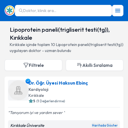
Doktor, klinik ara...
Lipoprotein paneli(trigliserit testi(tg)),
Kırıkkale
Kırıkkale
içinde toplam
10
Lipoprotein paneli(trigliserit testi(tg))
uygulayan doktor - uzman bulundu
Filtrele
Akıllı Sıralama
Dr. Öğr. Üyesi Haksun Ebinç
Kardiyoloji
Kırıkkale
5
(
1
Değerlendirme)
Tanıyorum iyi ve yardım sever
Kırıkkale Üniversite
Haritada Göster