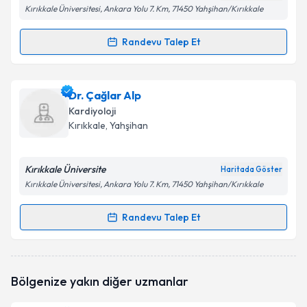
Kırıkkale Üniversitesi, Ankara Yolu 7. Km, 71450 Yahşihan/Kırıkkale
Randevu Talep Et
Randevu Takvimi Talebi
Dr. Öğr. Üyesi Haksun Ebinç
için randevu takvimi
Dr. Çağlar Alp
talebi oluşturun. Size bu uzmandan randevu almanız
Kardiyoloji
için bir takvim hazırlandığında e-posta ile
Kırıkkale
, Yahşihan
bilgilendireceğiz.
E-posta Adresiniz
Kırıkkale Üniversite
Haritada Göster
Kırıkkale Üniversitesi, Ankara Yolu 7. Km, 71450 Yahşihan/Kırıkkale
Randevu Talep Et
Randevu Takvimi Talebi
Kişisel verilerimin işlenmesine ilişkin
Aydınlatma
Metni
'ni okudum ve kişisel verilerimin belirtilen
kapsamda işlenmesini kabul ediyorum.
Dr. Çağlar Alp
için randevu takvimi talebi oluşturun.
Bölgenize yakın diğer uzmanlar
Size bu uzmandan randevu almanız için bir takvim
hazırlandığında e-posta ile bilgilendireceğiz.
Takvim Talebini Gönder