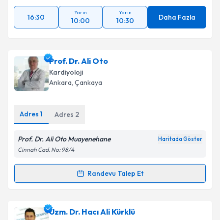
Yarın
Yarın
16:30
Daha Fazla
10:00
10:30
Prof. Dr. Ali Oto
Kardiyoloji
Ankara
, Çankaya
Adres
1
Adres
2
Prof. Dr. Ali Oto Muayenehane
Haritada Göster
Cinnah Cad. No: 98/4
Randevu Talep Et
Randevu Takvimi Talebi
Prof. Dr. Ali Oto
için randevu takvimi talebi oluşturun.
Uzm. Dr. Hacı Ali Kürklü