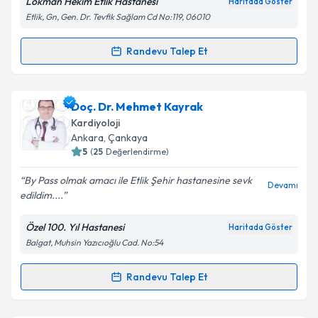
Lokman Hekim Etlik Hastanesi
Haritada Göster
Etlik, Gn, Gen. Dr. Tevfik Sağlam Cd No:119, 06010
Kişisel verilerimin işlenmesine ilişkin
Aydınlatma
Metni
'ni okudum ve kişisel verilerimin belirtilen
kapsamda işlenmesini kabul ediyorum.
Randevu Talep Et
Randevu Takvimi Talebi
Takvim Talebini Gönder
Uzm. Dr. Salih Orçan
için randevu takvimi talebi
Doç. Dr. Mehmet Kayrak
oluşturun. Size bu uzmandan randevu almanız için bir
Kardiyoloji
takvim hazırlandığında e-posta ile bilgilendireceğiz.
Ankara
, Çankaya
5
(
25
Değerlendirme)
E-posta Adresiniz
By Pass olmak amacı ile Etlik Şehir hastanesine sevk
Devamı
edildim....
Özel 100. Yıl Hastanesi
Haritada Göster
Kişisel verilerimin işlenmesine ilişkin
Aydınlatma
Balgat, Muhsin Yazıcıoğlu Cad. No:54
Metni
'ni okudum ve kişisel verilerimin belirtilen
kapsamda işlenmesini kabul ediyorum.
Randevu Talep Et
Randevu Takvimi Talebi
Takvim Talebini Gönder