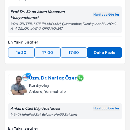
Prof.Dr. Sinan Altan Kocaman
Haritada Göster
Muayenehanesi
YDA CENTER, KIZILIRMAK MAH, Çukurambar, Dumlupınar Blv. NO: 9-
A , A 2 BLOK , KAT: 7, OFİS NO: 247
En Yakın Saatler
16:30
17:00
17:30
Daha Fazla
Uzm. Dr. Nurtaç Özer
Kardiyoloji
Ankara
, Yenimahalle
Ankara Özel Bilgi Hastanesi
Haritada Göster
İnönü Mahallesi Batı Bulvarı, No:99 Batıkent
En Yakın Saatler