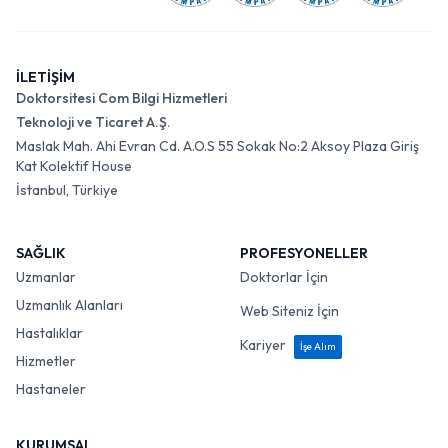
İLETİŞİM
Doktorsitesi Com Bilgi Hizmetleri
Teknoloji ve Ticaret A.Ş.
Maslak Mah. Ahi Evran Cd. A.O.S 55 Sokak No:2 Aksoy Plaza Giriş
Kat Kolektif House
İstanbul, Türkiye
SAĞLIK
PROFESYONELLER
Uzmanlar
Doktorlar İçin
Uzmanlık Alanları
Web Siteniz İçin
Hastalıklar
Kariyer
İşe Alım
Hizmetler
Hastaneler
KURUMSAL