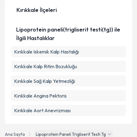
Kırıkkale İlçeleri
Kişisel verilerimin işlenmesine ilişkin
Aydınlatma
Metni
'ni okudum ve kişisel verilerimin belirtilen
Lipoprotein paneli(trigliserit testi(tg)) ile
kapsamda işlenmesini kabul ediyorum.
İlgili Hastalıklar
Takvim Talebini Gönder
Kırıkkale Iskemik Kalp Hastalığı
Kırıkkale Kalp Ritim Bozukluğu
Kırıkkale Sağ Kalp Yetmezliği
Kırıkkale Angina Pektoris
Kırıkkale Aort Anevrizması
Ana Sayfa
Lipoprotein Paneli Trigliserit Testi Tg