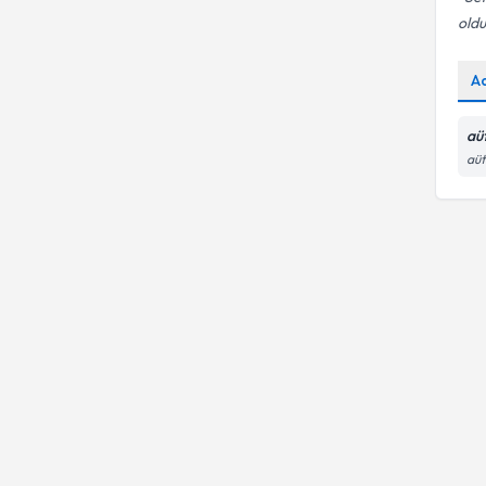
oldu
A
aüt
aüt