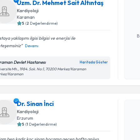
Uzm. Dr. Mehmet Sait Altıntaş
Uzm. Dr. 
oluşturun. 
Kardiyoloji
hazırlandığ
Karaman
5
(
2
Değerlendirme)
E-posta Ad
B
taya yaklaşımı ilgisi bilgisi ve enerjisi ile
teşemsiniz
Devamı
Kişisel
raman Devlet Hastanesı
Haritada Göster
okudum
versite Mh., 1984. Sok. No:1, 70200 Merkez/Karaman
işlenm
rkez/Karaman
Randevu T
Dr. Sinan İnci
Dr. Sinan 
Kardiyoloji
uzmandan ra
Erzurum
posta ile bi
5
(
1
Değerlendirme)
E-posta Ad
lam ben kadir koc sinan hocama gecen hafta anjiyo