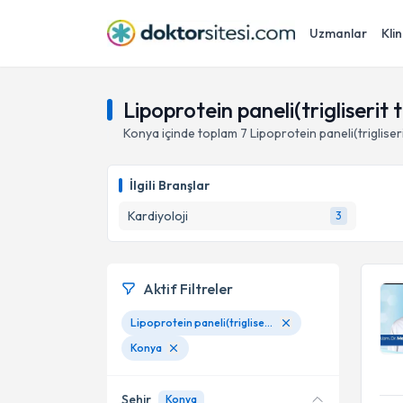
Uzmanlar
Klin
Lipoprotein paneli(trigliserit 
Konya
içinde toplam
7
Lipoprotein paneli(trigliseri
İlgili Branşlar
Kardiyoloji
3
Aktif Filtreler
Lipoprotein paneli(trigliserit testi(tg))
Konya
Şehir
Konya