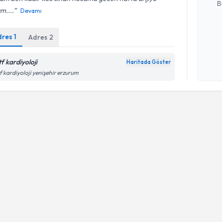
B
m....
Devamı
dres
1
Adres
2
Kişisel
okudum
işlenm
f kardiyoloji
Haritada Göster
f kardiyoloji yenişehir erzurum