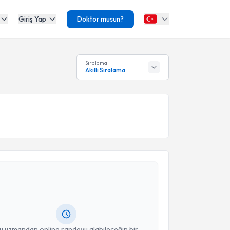
Giriş Yap
Doktor musun?
Sıralama
Akıllı Sıralama
akvimi Talebi
 Mesut Mehmet Özdemir
için randevu takvimi talebi
Size bu uzmandan randevu almanız için bir takvim
ında e-posta ile bilgilendireceğiz.
resiniz
u uzmandan online randevu alabileceğin bir