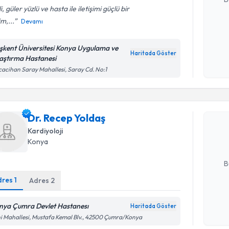
ili, güler yüzlü ve hasta ile iletişimi güçlü bir
m,...
Devamı
Kişisel
okudum
şkent Üniversitesi Konya Uygulama ve
Haritada Göster
işlenm
aştırma Hastanesi
acihan Saray Mahallesi, Saray Cd. No:1
Randevu T
Dr. Recep
Dr. Recep Yoldaş
uzmandan ra
posta ile bi
Kardiyoloji
Konya
E-posta Ad
B
dres
1
Adres
2
Kişisel
nya Çumra Devlet Hastanesı
Haritada Göster
Randevu T
okudum
i Mahallesi, Mustafa Kemal Blv., 42500 Çumra/Konya
işlenm