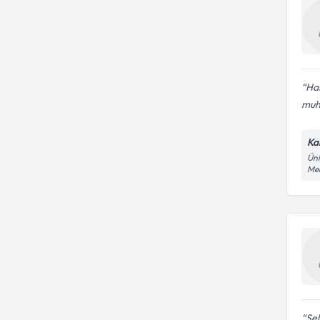
Has
muh
Ka
Üni
Me
Se