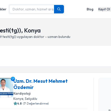
ikler
Blog
Kayıt Ol
testi(tg)), Konya
t testi(tg))
uygulayan doktor - uzman bulundu
Randevu T
Uzm. Dr. Mesut Mehmet
Uzm. Dr.
Özdemir
oluşturun. 
Kardiyoloji
hazırlandığ
Konya
, Selçuklu
4.8
(
7
Değerlendirme)
E-posta Ad
B