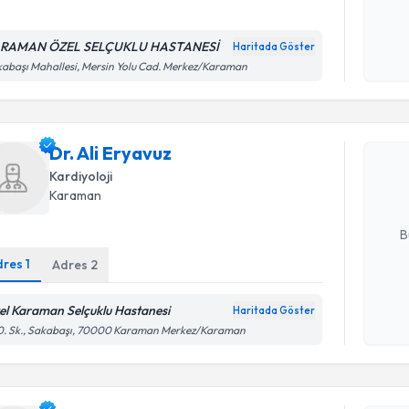
RAMAN ÖZEL SELÇUKLU HASTANESİ
Haritada Göster
Kişisel
abaşı Mahallesi, Mersin Yolu Cad. Merkez/Karaman
Randevu T
okudum
işlenm
Dr. Ali Er
Dr. Ali Eryavuz
uzmandan ra
posta ile bi
Kardiyoloji
Karaman
E-posta Ad
B
dres
1
Adres
2
Kişisel
el Karaman Selçuklu Hastanesi
Haritada Göster
okudum
0. Sk., Sakabaşı, 70000 Karaman Merkez/Karaman
işlenm
Randevu T