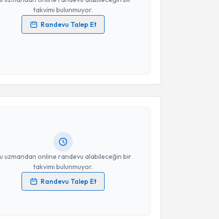
takvimi bulunmuyor.
Randevu Talep Et
 verilerimin işlenmesine ilişkin
Aydınlatma Metni
'ni
 ve kişisel verilerimin belirtilen kapsamda
esini kabul ediyorum.
akvimi Talebi
Takvim Talebini Gönder
 Yoldaş
için randevu takvimi talebi oluşturun. Size bu
ndevu almanız için bir takvim hazırlandığında e-
lgilendireceğiz.
resiniz
u uzmandan online randevu alabileceğin bir
takvimi bulunmuyor.
Randevu Talep Et
 verilerimin işlenmesine ilişkin
Aydınlatma Metni
'ni
akvimi Talebi
 ve kişisel verilerimin belirtilen kapsamda
esini kabul ediyorum.