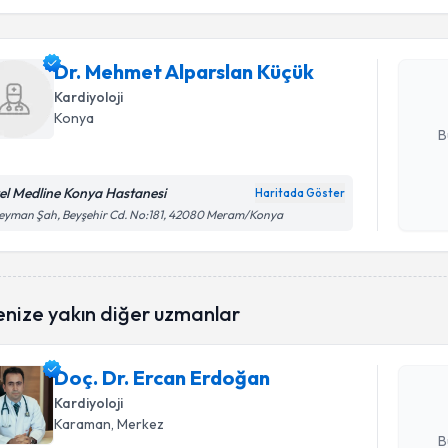
Dr. Mehme
oluşturun. 
Dr. Mehmet Alparslan Küçük
hazırlandığ
Kardiyoloji
E-posta Ad
Konya
B
el Medline Konya Hastanesi
Haritada Göster
Kişisel
eyman Şah, Beyşehir Cd. No:181, 42080 Meram/Konya
okudum
işlenm
Randevu T
enize yakın diğer uzmanlar
Doç. Dr. 
Size bu uzm
Doç. Dr. Ercan Erdoğan
hazırlandığ
Kardiyoloji
E-posta Ad
Karaman
, Merkez
B