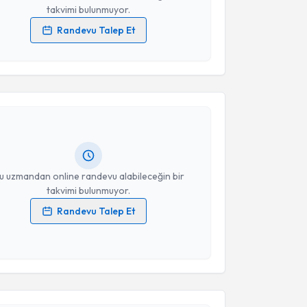
takvimi bulunmuyor.
Randevu Talep Et
 verilerimin işlenmesine ilişkin
Aydınlatma Metni
'ni
akvimi Talebi
 ve kişisel verilerimin belirtilen kapsamda
esini kabul ediyorum.
yavuz
için randevu takvimi talebi oluşturun. Size bu
Takvim Talebini Gönder
ndevu almanız için bir takvim hazırlandığında e-
lgilendireceğiz.
resiniz
u uzmandan online randevu alabileceğin bir
takvimi bulunmuyor.
Randevu Talep Et
 verilerimin işlenmesine ilişkin
Aydınlatma Metni
'ni
 ve kişisel verilerimin belirtilen kapsamda
esini kabul ediyorum.
akvimi Talebi
Takvim Talebini Gönder