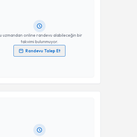
Mehmet Sait Altıntaş
için randevu takvimi talebi
Size bu uzmandan randevu almanız için bir takvim
ında e-posta ile bilgilendireceğiz.
resiniz
u uzmandan online randevu alabileceğin bir
takvimi bulunmuyor.
Randevu Talep Et
 verilerimin işlenmesine ilişkin
Aydınlatma Metni
'ni
 ve kişisel verilerimin belirtilen kapsamda
esini kabul ediyorum.
akvimi Talebi
Takvim Talebini Gönder
İnci
için randevu takvimi talebi oluşturun. Size bu
ndevu almanız için bir takvim hazırlandığında e-
lgilendireceğiz.
resiniz