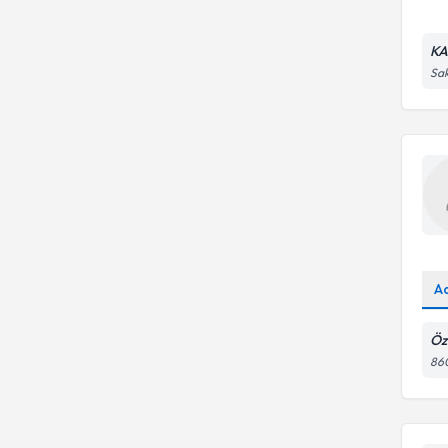
KA
Sak
A
Öz
86