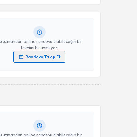
t Alparslan Küçük
için randevu takvimi talebi
Takvim Talebini Gönder
Size bu uzmandan randevu almanız için bir takvim
ında e-posta ile bilgilendireceğiz.
resiniz
u uzmandan online randevu alabileceğin bir
takvimi bulunmuyor.
Randevu Talep Et
 verilerimin işlenmesine ilişkin
Aydınlatma Metni
'ni
 ve kişisel verilerimin belirtilen kapsamda
esini kabul ediyorum.
akvimi Talebi
Takvim Talebini Gönder
Ercan Erdoğan
için randevu takvimi talebi oluşturun.
andan randevu almanız için bir takvim
ında e-posta ile bilgilendireceğiz.
resiniz
u uzmandan online randevu alabileceğin bir