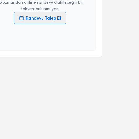
u uzmandan online randevu alabileceğin bir
takvimi bulunmuyor.
Randevu Talep Et
 verilerimin işlenmesine ilişkin
Aydınlatma Metni
'ni
 ve kişisel verilerimin belirtilen kapsamda
esini kabul ediyorum.
Takvim Talebini Gönder