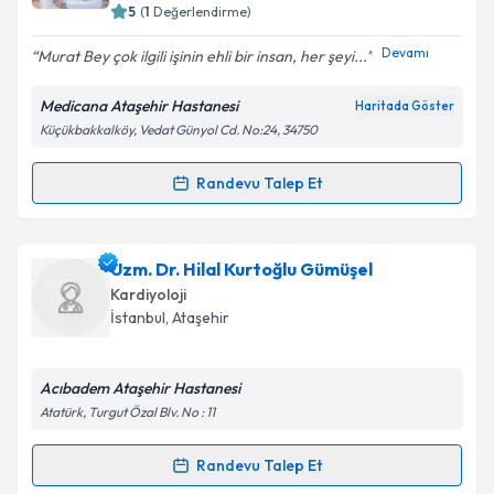
bilgilendireceğiz.
5
(
1
Değerlendirme)
E-posta Adresiniz
Devamı
Murat Bey çok ilgili işinin ehli bir insan, her şeyi...
Medicana Ataşehir Hastanesi
Haritada Göster
Küçükbakkalköy, Vedat Günyol Cd. No:24, 34750
Kişisel verilerimin işlenmesine ilişkin
Aydınlatma
Metni
'ni okudum ve kişisel verilerimin belirtilen
Randevu Talep Et
Randevu Takvimi Talebi
kapsamda işlenmesini kabul ediyorum.
Doç. Dr. Murat Yalçın
için randevu takvimi talebi
Uzm. Dr. Hilal Kurtoğlu Gümüşel
Takvim Talebini Gönder
oluşturun. Size bu uzmandan randevu almanız için bir
Kardiyoloji
takvim hazırlandığında e-posta ile bilgilendireceğiz.
İstanbul
, Ataşehir
E-posta Adresiniz
Acıbadem Ataşehir Hastanesi
Atatürk, Turgut Özal Blv. No : 11
Kişisel verilerimin işlenmesine ilişkin
Aydınlatma
Randevu Talep Et
Randevu Takvimi Talebi
Metni
'ni okudum ve kişisel verilerimin belirtilen