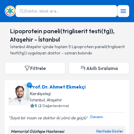
Doktor, klinik ara...
Lipoprotein paneli(trigliserit testi(tg)),
Ataşehir - İstanbul
İstanbul
Ataşehir
içinde toplam
5
Lipoprotein paneli(trigliserit
testi(tg))
uygulayan doktor - uzman bulundu
Filtrele
Akıllı Sıralama
Prof. Dr. Ahmet Ekmekçi
Kardiyoloji
İstanbul
, Ataşehir
5
(
2
Değerlendirme)
Devamı
Sayılı bir insan ve doktor iki yönü de güçlü
Memorial Göztepe Hastanesi
Haritada Göster