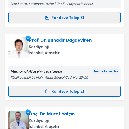
Yeni Sahra, Karaman Cd No: 1, 34634 Ataşehir/İstanbul
Randevu Talep Et
Randevu Takvimi Talebi
Prof. Dr. Ahmet Ekmekçi
için randevu takvimi talebi
Prof. Dr. Bahadır Dağdeviren
oluşturun. Size bu uzmandan randevu almanız için bir
Kardiyoloji
takvim hazırlandığında e-posta ile bilgilendireceğiz.
İstanbul
, Ataşehir
E-posta Adresiniz
Memorial Ataşehir Hastanesi
Haritada Göster
Küçükbakkalköy Mah. Vedat Günyol Cad. No: 28-30
Kişisel verilerimin işlenmesine ilişkin
Aydınlatma
Randevu Talep Et
Randevu Takvimi Talebi
Metni
'ni okudum ve kişisel verilerimin belirtilen
kapsamda işlenmesini kabul ediyorum.
Prof. Dr. Bahadır Dağdeviren
için randevu takvimi
Doç. Dr. Murat Yalçın
talebi oluşturun. Size bu uzmandan randevu almanız
Takvim Talebini Gönder
Kardiyoloji
için bir takvim hazırlandığında e-posta ile
İstanbul
, Ataşehir