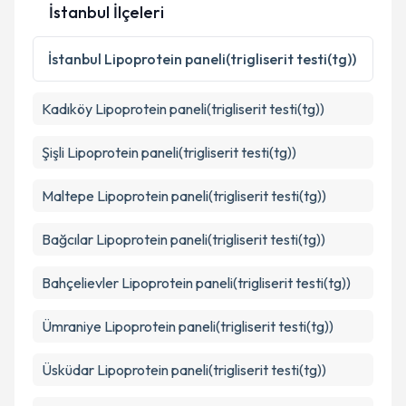
İstanbul İlçeleri
Kişisel verilerimin işlenmesine ilişkin
Aydınlatma
Metni
'ni okudum ve kişisel verilerimin belirtilen
İstanbul
Lipoprotein paneli(trigliserit testi(tg))
kapsamda işlenmesini kabul ediyorum.
Kadıköy
Lipoprotein paneli(trigliserit testi(tg))
Takvim Talebini Gönder
Şişli
Lipoprotein paneli(trigliserit testi(tg))
Maltepe
Lipoprotein paneli(trigliserit testi(tg))
Bağcılar
Lipoprotein paneli(trigliserit testi(tg))
Bahçelievler
Lipoprotein paneli(trigliserit testi(tg))
Ümraniye
Lipoprotein paneli(trigliserit testi(tg))
Üsküdar
Lipoprotein paneli(trigliserit testi(tg))