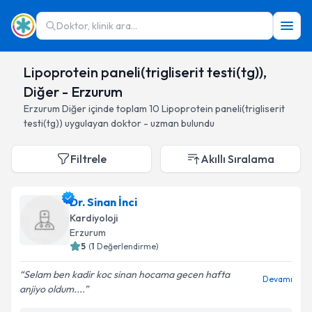
Doktor, klinik ara...
Lipoprotein paneli(trigliserit testi(tg)),
Diğer - Erzurum
Erzurum
Diğer
içinde toplam
10
Lipoprotein paneli(trigliserit
testi(tg))
uygulayan doktor - uzman bulundu
Filtrele
Akıllı Sıralama
Dr. Sinan İnci
Kardiyoloji
Erzurum
5
(
1
Değerlendirme)
Selam ben kadir koc sinan hocama gecen hafta
Devamı
anjiyo oldum....