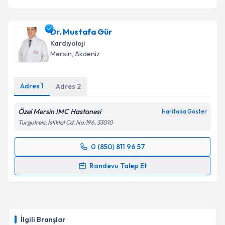
Dr. Mustafa Gür
Kardiyoloji
Mersin
, Akdeniz
Adres
1
Adres
2
Özel Mersin IMC Hastanesi
Haritada Göster
Turgutreis, İstiklal Cd. No:196, 33010
0 (850) 811 96 57
Randevu Takvimi Talebi
Randevu Talep Et
Dr. Mustafa Gür
için randevu takvimi talebi
oluşturun. Size bu uzmandan randevu almanız için bir
takvim hazırlandığında e-posta ile bilgilendireceğiz.
İlgili Branşlar