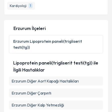
E-posta Adresiniz
Kardiyoloji
1
Kişisel verilerimin işlenmesine ilişkin
Aydınlatma
Erzurum İlçeleri
Metni
'ni okudum ve kişisel verilerimin belirtilen
kapsamda işlenmesini kabul ediyorum.
Erzurum
Lipoprotein paneli(trigliserit
testi(tg))
Takvim Talebini Gönder
Lipoprotein paneli(trigliserit testi(tg)) ile
İlgili Hastalıklar
Erzurum Diğer Aort Kapağı Hastalıkları
Erzurum Diğer Çarpıntı
Erzurum Diğer Kalp Yetmezliği