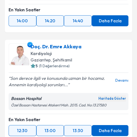
En Yakın Saatler
14:00
14:20
14:40
Daha Fazla
Doç. Dr. Emre Akkaya
Kardiyoloji
Gaziantep
, Şehitkamil
5
(
1
Değerlendirme)
Son derece ilgili ve konusunda uzman bir hocamız.
Devamı
Annemin kardiyoloji sorunları...
Bossan Hospital
Haritada Göster
Özel Bossan Hastanesi Atakent Mah. 2015. Cad. No:13 27580
En Yakın Saatler
12:30
13:00
13:30
Daha Fazla