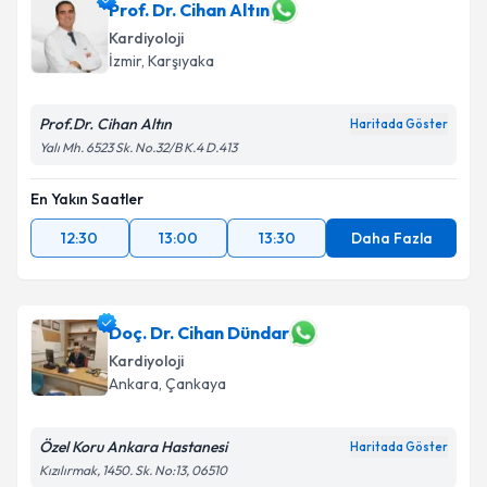
için bir takvim hazırlandığında e-posta ile
Prof. Dr. Cihan Altın
bilgilendireceğiz.
Kardiyoloji
İzmir
, Karşıyaka
E-posta Adresiniz
Prof.Dr. Cihan Altın
Haritada Göster
Yalı Mh. 6523 Sk. No.32/B K.4 D.413
Kişisel verilerimin işlenmesine ilişkin
Aydınlatma
En Yakın Saatler
Metni
'ni okudum ve kişisel verilerimin belirtilen
kapsamda işlenmesini kabul ediyorum.
12:30
13:00
13:30
Daha Fazla
Takvim Talebini Gönder
Doç. Dr. Cihan Dündar
Kardiyoloji
Ankara
, Çankaya
Özel Koru Ankara Hastanesi
Haritada Göster
Kızılırmak, 1450. Sk. No:13, 06510