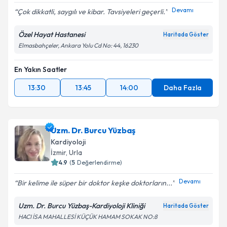
Devamı
Çok dikkatli, saygılı ve kibar. Tavsiyeleri geçerli.
Özel Hayat Hastanesi
Haritada Göster
Elmasbahçeler, Ankara Yolu Cd No: 44, 16230
Kişisel verilerimin işlenmesine ilişkin
Aydınlatma
Metni
'ni okudum ve kişisel verilerimin belirtilen
kapsamda işlenmesini kabul ediyorum.
En Yakın Saatler
13:30
13:45
14:00
Daha Fazla
Takvim Talebini Gönder
Uzm. Dr. Burcu Yüzbaş
Kardiyoloji
İzmir
, Urla
4.9
(
5
Değerlendirme)
Devamı
Bir kelime ile süper bir doktor keşke doktorların...
Uzm. Dr. Burcu Yüzbaş-Kardiyoloji Kliniği
Haritada Göster
HACI İSA MAHALLESİ KÜÇÜK HAMAM SOKAK NO:8