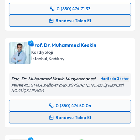
0 (850) 474 71 33
Randevu Takvimi Talebi
Randevu Talep Et
Uzm. Dr. Burcu Yüzbaş
için randevu takvimi talebi
oluşturun. Size bu uzmandan randevu almanız için bir
Prof. Dr. Muhammed Keskin
takvim hazırlandığında e-posta ile bilgilendireceğiz.
Kardiyoloji
E-posta Adresiniz
İstanbul
, Kadıköy
Doç. Dr. Muhammed Keskin Muayenehanesi
Haritada Göster
FENERYOLU MAH. BAĞDAT CAD. BÜYÜKHANLI PLAZA İŞ MERKEZİ
Kişisel verilerimin işlenmesine ilişkin
Aydınlatma
NO:91 İÇ KAPI NO:4
Metni
'ni okudum ve kişisel verilerimin belirtilen
kapsamda işlenmesini kabul ediyorum.
0 (850) 474 50 04
Randevu Takvimi Talebi
Randevu Talep Et
Takvim Talebini Gönder
Prof. Dr. Muhammed Keskin
için randevu takvimi
talebi oluşturun. Size bu uzmandan randevu almanız