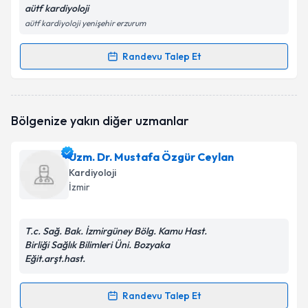
aütf kardiyoloji
aütf kardiyoloji yenişehir erzurum
Randevu Talep Et
Randevu Takvimi Talebi
Dr. Sinan İnci
için randevu takvimi talebi oluşturun.
Bölgenize yakın diğer uzmanlar
Size bu uzmandan randevu almanız için bir takvim
hazırlandığında e-posta ile bilgilendireceğiz.
Uzm. Dr. Mustafa Özgür Ceylan
E-posta Adresiniz
Kardiyoloji
İzmir
T.c. Sağ. Bak. İzmirgüney Bölg. Kamu Hast.
Kişisel verilerimin işlenmesine ilişkin
Aydınlatma
Birliği Sağlık Bilimleri Üni. Bozyaka
Metni
'ni okudum ve kişisel verilerimin belirtilen
Eğit.arşt.hast.
kapsamda işlenmesini kabul ediyorum.
Randevu Talep Et
Randevu Takvimi Talebi
Takvim Talebini Gönder