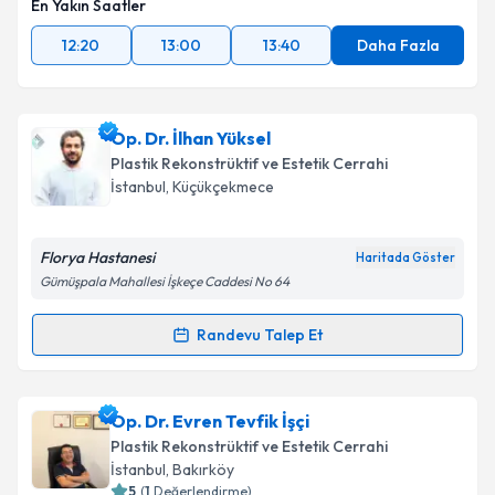
En Yakın Saatler
12:20
13:00
13:40
Daha Fazla
Op. Dr. İlhan Yüksel
Plastik Rekonstrüktif ve Estetik Cerrahi
İstanbul
, Küçükçekmece
Florya Hastanesi
Haritada Göster
Gümüşpala Mahallesi İşkeçe Caddesi No 64
Randevu Talep Et
Randevu Takvimi Talebi
Op. Dr. İlhan Yüksel
için randevu takvimi talebi
Op. Dr. Evren Tevfik İşçi
oluşturun. Size bu uzmandan randevu almanız için bir
Plastik Rekonstrüktif ve Estetik Cerrahi
takvim hazırlandığında e-posta ile bilgilendireceğiz.
İstanbul
, Bakırköy
5
(
1
Değerlendirme)