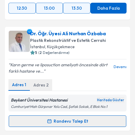
12:30
13:00
13:30
Daha Fazla
Dr. Öğr. Üyesi Ali Nurhan Özbaba
Plastik Rekonstrüktif ve Estetik Cerrahi
İstanbul
, Küçükçekmece
5
(
2
Değerlendirme)
Karın germe ve liposuction ameliyatı öncesinde dört
Devamı
farklı hastane ve...
Adres
1
Adres
2
Beykent Üniversitesi Hastanesi
Haritada Göster
Cumhuriyet Mah Gürpınar Yolu Cad, Şafak Sokak, E Blok No:1
Randevu Talep Et
Randevu Takvimi Talebi