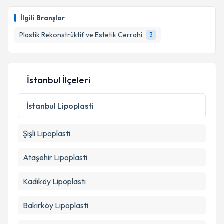
Op. Dr. Gürler Akınbingöl
için randevu takvimi
talebi oluşturun. Size bu uzmandan randevu almanız
İlgili Branşlar
için bir takvim hazırlandığında e-posta ile
bilgilendireceğiz.
Plastik Rekonstrüktif ve Estetik Cerrahi
3
E-posta Adresiniz
İstanbul İlçeleri
Kişisel verilerimin işlenmesine ilişkin
Aydınlatma
İstanbul
Lipoplasti
Metni
'ni okudum ve kişisel verilerimin belirtilen
kapsamda işlenmesini kabul ediyorum.
Şişli
Lipoplasti
Takvim Talebini Gönder
Ataşehir
Lipoplasti
Kadıköy
Lipoplasti
Bakırköy
Lipoplasti