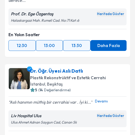
derece...
Prof. Dr. Ege Özgentaş
Haritada Göster
Halaskargazi Mah. Rumeli Cad. No:71 Kat :6
En Yakın Saatler
12:30
13:00
13:30
Daha Fazla
Dr. Öğr. Üyesi Aslı Datlı
Plastik Rekonstrüktif ve Estetik Cerrahi
İstanbul
, Beşiktaş
5
(
14
Değerlendirme)
Devamı
Aslı hanımın müthiş bir cerrahisi var . İyi ki...
Liv Hospital Ulus
Haritada Göster
Ulus Ahmet Adnan Saygun Cad, Canan Sk