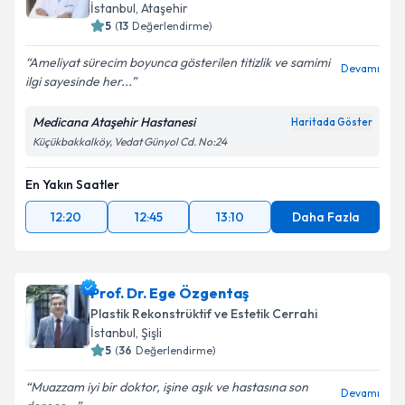
İstanbul
, Ataşehir
5
(
13
Değerlendirme)
Ameliyat sürecim boyunca gösterilen titizlik ve samimi
Devamı
Kişisel verilerimin işlenmesine ilişkin
Aydınlatma
ilgi sayesinde her...
Metni
'ni okudum ve kişisel verilerimin belirtilen
kapsamda işlenmesini kabul ediyorum.
Medicana Ataşehir Hastanesi
Haritada Göster
Küçükbakkalköy, Vedat Günyol Cd. No:24
Takvim Talebini Gönder
En Yakın Saatler
12:20
12:45
13:10
Daha Fazla
Prof. Dr. Ege Özgentaş
Plastik Rekonstrüktif ve Estetik Cerrahi
İstanbul
, Şişli
5
(
36
Değerlendirme)
Muazzam iyi bir doktor, işine aşık ve hastasına son
Devamı