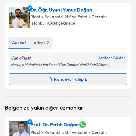
Dr. Öğr. Üyesi Ali Nurhan Özbaba
için randevu
Dr. Öğr. Üyesi Yunus Doğan
takvimi talebi oluşturun. Size bu uzmandan randevu
Plastik Rekonstrüktif ve Estetik Cerrahi
almanız için bir takvim hazırlandığında e-posta ile
İstanbul
, Küçükçekmece
bilgilendireceğiz.
E-posta Adresiniz
Adres
1
Adres
2
ClınıcPlast
Haritada Göster
Harbiye Mahallesi,Mim Kemal Öke Caddesi No:17 Kat:2 Daire:4
Kişisel verilerimin işlenmesine ilişkin
Aydınlatma
Metni
'ni okudum ve kişisel verilerimin belirtilen
Randevu Talep Et
Randevu Takvimi Talebi
kapsamda işlenmesini kabul ediyorum.
Takvim Talebini Gönder
Dr. Öğr. Üyesi Yunus Doğan
için randevu takvimi
Bölgenize yakın diğer uzmanlar
talebi oluşturun. Size bu uzmandan randevu almanız
için bir takvim hazırlandığında e-posta ile
bilgilendireceğiz.
Prof. Dr. Fatih Doğan
Plastik Rekonstrüktif ve Estetik Cerrahi
E-posta Adresiniz