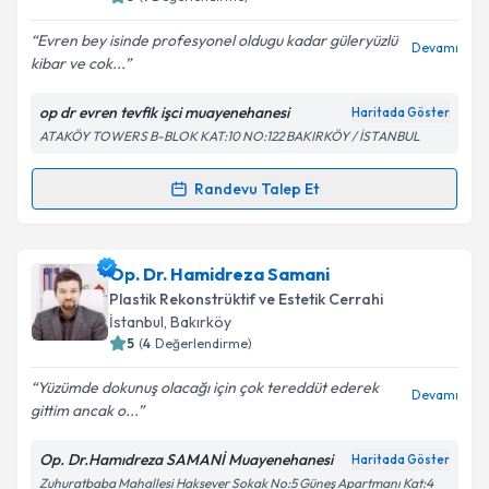
E-posta Adresiniz
Evren bey isinde profesyonel oldugu kadar güleryüzlü
Devamı
kibar ve cok...
op dr evren tevfik işci muayenehanesi
Haritada Göster
Kişisel verilerimin işlenmesine ilişkin
Aydınlatma
ATAKÖY TOWERS B-BLOK KAT:10 NO:122 BAKIRKÖY / İSTANBUL
Metni
'ni okudum ve kişisel verilerimin belirtilen
kapsamda işlenmesini kabul ediyorum.
Randevu Talep Et
Randevu Takvimi Talebi
Takvim Talebini Gönder
Op. Dr. Evren Tevfik İşçi
için randevu takvimi talebi
Op. Dr. Hamidreza Samani
oluşturun. Size bu uzmandan randevu almanız için bir
Plastik Rekonstrüktif ve Estetik Cerrahi
takvim hazırlandığında e-posta ile bilgilendireceğiz.
İstanbul
, Bakırköy
5
(
4
Değerlendirme)
E-posta Adresiniz
Yüzümde dokunuş olacağı için çok tereddüt ederek
Devamı
gittim ancak o...
Op. Dr.Hamıdreza SAMANİ Muayenehanesi
Haritada Göster
Kişisel verilerimin işlenmesine ilişkin
Aydınlatma
Zuhuratbaba Mahallesi Haksever Sokak No:5 Güneş Apartmanı Kat:4