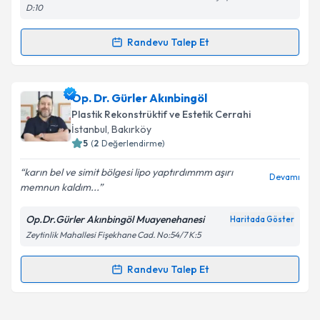
Metni
'ni okudum ve kişisel verilerimin belirtilen
D:10
kapsamda işlenmesini kabul ediyorum.
Randevu Talep Et
Randevu Takvimi Talebi
Takvim Talebini Gönder
Op. Dr. Hamidreza Samani
için randevu takvimi
Op. Dr. Gürler Akınbingöl
talebi oluşturun. Size bu uzmandan randevu almanız
Plastik Rekonstrüktif ve Estetik Cerrahi
için bir takvim hazırlandığında e-posta ile
İstanbul
, Bakırköy
bilgilendireceğiz.
5
(
2
Değerlendirme)
E-posta Adresiniz
karın bel ve simit bölgesi lipo yaptırdımmm aşırı
Devamı
memnun kaldım...
Op.Dr.Gürler Akınbingöl Muayenehanesi
Haritada Göster
Zeytinlik Mahallesi Fişekhane Cad. No:54/7 K:5
Kişisel verilerimin işlenmesine ilişkin
Aydınlatma
Metni
'ni okudum ve kişisel verilerimin belirtilen
kapsamda işlenmesini kabul ediyorum.
Randevu Talep Et
Randevu Takvimi Talebi
Takvim Talebini Gönder