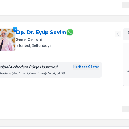
Op. Dr. Eyüp Sevim
Genel Cerrahi
İstanbul
, Sultanbeyli
dipol Acıbadem Bölge Hastanesi
Haritada Göster
ka
badem, Şht. Emin Çölen Sokağı No:4, 34718
Randevu T
Op. Dr. Al