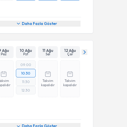
Daha Fazla Göster
9 Ağu
10 Ağu
11 Ağu
12 Ağu
Paz
Pzt
Sal
Çar
09:00
10:30
Takvim
Takvim
Takvim
11:30
palıdır
kapalıdır
kapalıdır
12:30
Daha Fazla Göster