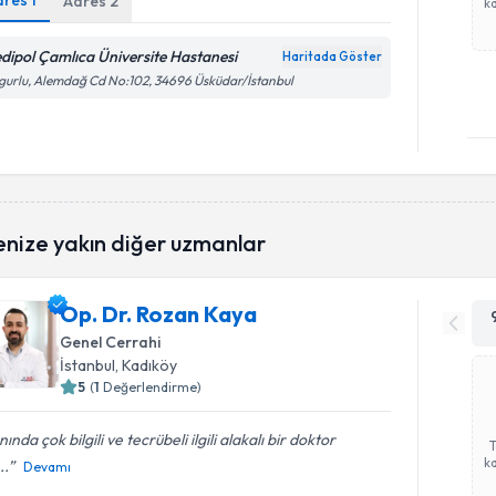
dres
1
Adres
2
ka
dipol Çamlıca Üniversite Hastanesi
Haritada Göster
gurlu, Alemdağ Cd No:102, 34696 Üsküdar/İstanbul
enize yakın diğer uzmanlar
Op. Dr. Rozan Kaya
Genel Cerrahi
İstanbul
, Kadıköy
5
(
1
Değerlendirme)
nında çok bilgili ve tecrübeli ilgili alakalı bir doktor
ka
..
Devamı