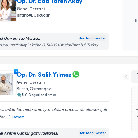
Op. Dr. Eda Tareh Akay
Genel Cerrahi
E-posta Ad
İstanbul
, Üsküdar
B
el Ümran Tıp Merkezi
Haritada Göster
Kişisel
gurlu, İzzettinbey Sokağı 6-3, 34200 Üsküdar/İstanbul, Turkey
okudum
işlenm
Op. Dr. Salih Yılmaz
Genel Cerrahi
Bursa
, Osmangazi
5
(
1
Değerlendirme)
ziran'da tüp mide ameliyatı oldum öncesinde okadar çok
ka
or...
Devamı
el Aritmi Osmangazi Hastanesi
Haritada Göster