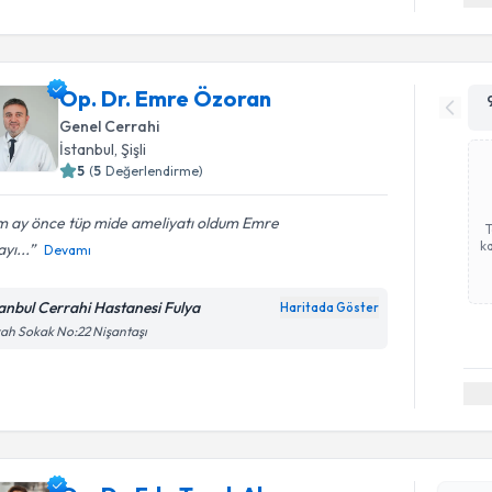
Op. Dr. Emre Özoran
Genel Cerrahi
İstanbul
, Şişli
5
(
5
Değerlendirme)
m ay önce tüp mide ameliyatı oldum Emre
ka
yı...
Devamı
tanbul Cerrahi Hastanesi Fulya
Haritada Göster
ah Sokak No:22 Nişantaşı
Randevu T
Op. Dr. E
Size bu uzm
hazırlandığ