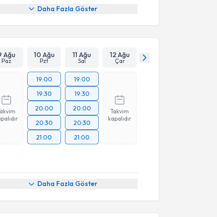
Daha Fazla Göster
9 Ağu
10 Ağu
11 Ağu
12 Ağu
Paz
Pzt
Sal
Çar
19:00
19:00
19:30
19:30
20:00
20:00
Takvim
Takvim
palıdır
kapalıdır
20:30
20:30
21:00
21:00
akvimi Talebi
Daha Fazla Göster
per Kurt
için randevu takvimi talebi oluşturun. Size bu