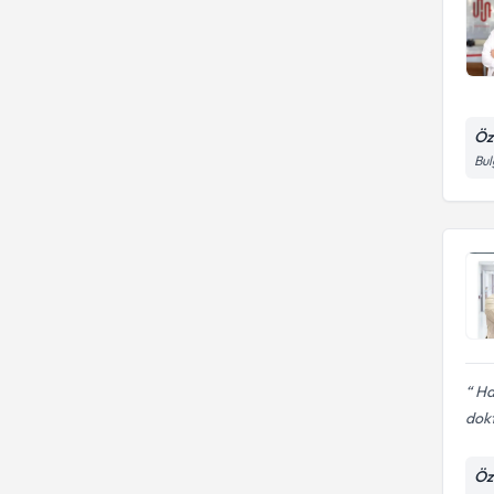
Öz
Bul
Ha
dokt
Öz