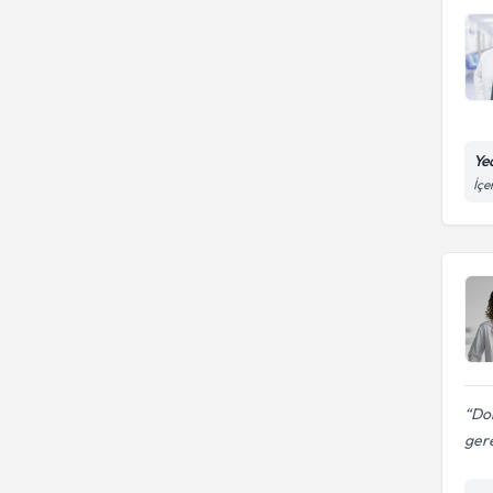
Ye
İçe
Dok
gere