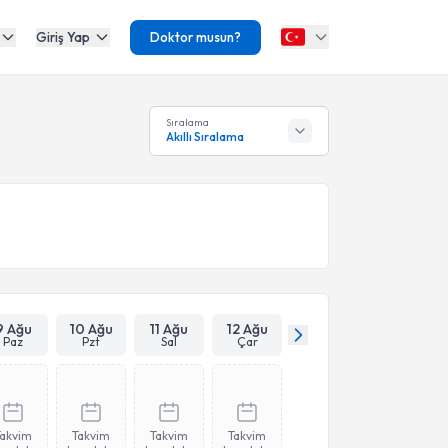
Giriş Yap
Doktor musun?
Sıralama
Akıllı Sıralama
9 Ağu
10 Ağu
11 Ağu
12 Ağu
Paz
Pzt
Sal
Çar
Takvim
Takvim
Takvim
Takvim