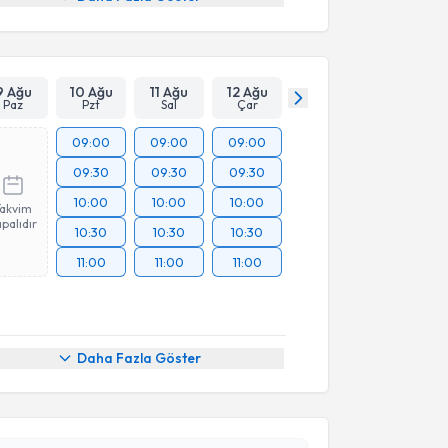
9 Ağu
10 Ağu
11 Ağu
12 Ağu
Paz
Pzt
Sal
Çar
09:00
09:00
09:00
09:30
09:30
09:30
10:00
10:00
10:00
Takvim
palıdır
10:30
10:30
10:30
11:00
11:00
11:00
akvimi Talebi
Daha Fazla Göster
da Tareh Akay
için randevu takvimi talebi oluşturun.
andan randevu almanız için bir takvim
ında e-posta ile bilgilendireceğiz.