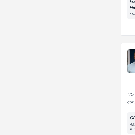
Me
Has
Osm
Dr 
çok.
O
AR
10