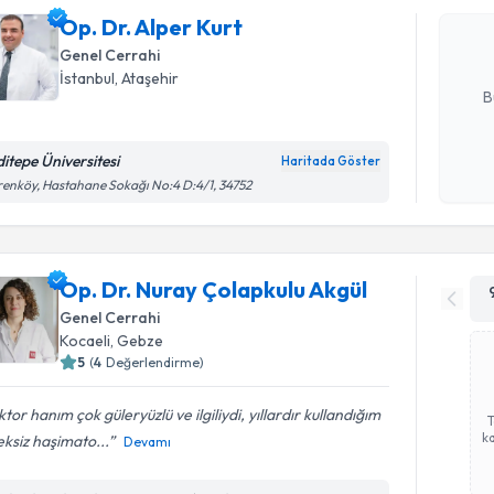
uzmandan ra
Op. Dr. Alper Kurt
posta ile bi
Genel Cerrahi
E-posta Ad
İstanbul
, Ataşehir
B
ditepe Üniversitesi
Haritada Göster
Kişisel
renköy, Hastahane Sokağı No:4 D:4/1, 34752
okudum
işlenm
Op. Dr. Nuray Çolapkulu Akgül
Genel Cerrahi
Kocaeli
, Gebze
5
(
4
Değerlendirme)
tor hanım çok güleryüzlü ve ilgiliydi, yıllardır kullandığım
ka
ksiz haşimato...
Devamı