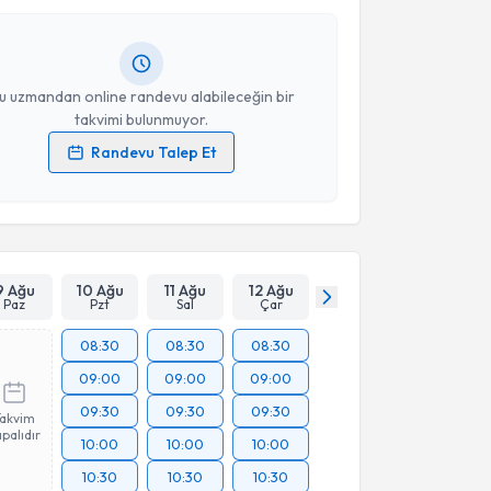
ndevu almanız için bir takvim hazırlandığında e-
lgilendireceğiz.
resiniz
u uzmandan online randevu alabileceğin bir
takvimi bulunmuyor.
Randevu Talep Et
 verilerimin işlenmesine ilişkin
Aydınlatma Metni
'ni
 ve kişisel verilerimin belirtilen kapsamda
esini kabul ediyorum.
Takvim Talebini Gönder
9 Ağu
10 Ağu
11 Ağu
12 Ağu
Paz
Pzt
Sal
Çar
08:30
08:30
08:30
09:00
09:00
09:00
09:30
09:30
09:30
Takvim
palıdır
10:00
10:00
10:00
10:30
10:30
10:30