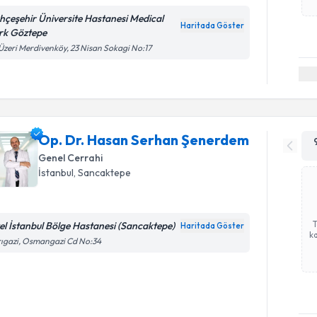
hçeşehir Üniversite Hastanesi Medical
Haritada Göster
rk Göztepe
Üzeri Merdivenköy, 23 Nisan Sokagi No:17
Op. Dr. Hasan Serhan Şenerdem
Genel Cerrahi
İstanbul
, Sancaktepe
el İstanbul Bölge Hastanesi (Sancaktepe)
Haritada Göster
ka
ıgazi, Osmangazi Cd No:34