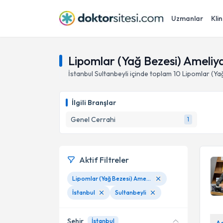
Uzmanlar
Klin
Lipomlar (Yağ Bezesi) Ameliyat
İstanbul
Sultanbeyli
içinde toplam
10
Lipomlar (Yağ
İlgili Branşlar
Genel Cerrahi
1
Aktif Filtreler
Lipomlar (Yağ Bezesi) Ameliyat İle Tedavisi
İstanbul
Sultanbeyli
Şehir
İstanbul