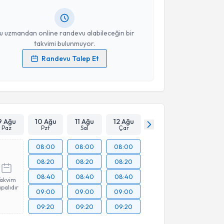
resiniz
u uzmandan online randevu alabileceğin bir
takvimi bulunmuyor.
Randevu Talep Et
 verilerimin işlenmesine ilişkin
Aydınlatma Metni
'ni
 ve kişisel verilerimin belirtilen kapsamda
esini kabul ediyorum.
Takvim Talebini Gönder
9 Ağu
10 Ağu
11 Ağu
12 Ağu
Paz
Pzt
Sal
Çar
08:00
08:00
08:00
08:20
08:20
08:20
08:40
08:40
08:40
Takvim
palıdır
09:00
09:00
09:00
09:20
09:20
09:20