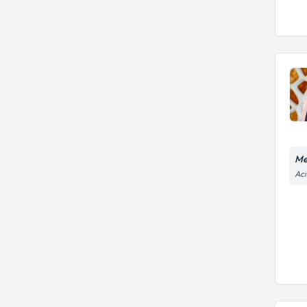
Me
Acı