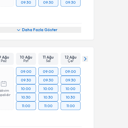
09:30
09:30
09:30
Daha Fazla Göster
9 Ağu
10 Ağu
11 Ağu
12 Ağu
Paz
Pzt
Sal
Çar
09:00
09:00
09:00
09:30
09:30
09:30
10:00
10:00
10:00
Takvim
palıdır
10:30
10:30
10:30
11:00
11:00
11:00