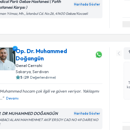
dical Park Gebze Hastanesi ( Fatih
Haritada Göster
tanesi Karşısı )
an Yılmaz, Mh., İstanbul Cd. No:26, 41400 Gebze/Kocaeli
Op. Dr. Muhammed
Doğangün
Genel Cerrahi
Sakarya
, Serdivan
5
(
29
Değerlendirme)
ka
Muhammed hocam çok ilgili ve güven veriyor. Yaklaşımı
..
Devamı
P. DR MUHAMMED DOĞANGÜN
Haritada Göster
ABACI ALANI MAH MEHMET AKİF ERSOY CAD NO 49 DAİRE NO
3