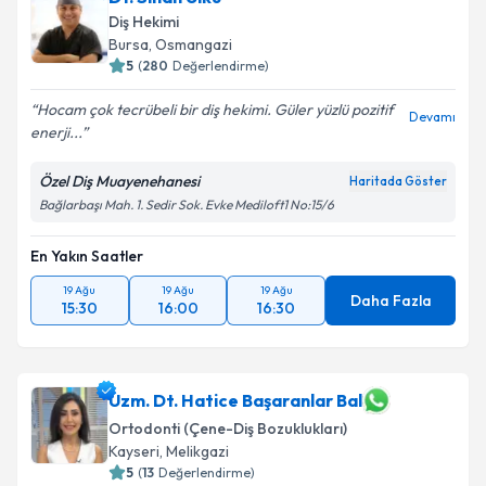
Diş Hekimi
Bursa
, Osmangazi
5
(
280
Değerlendirme)
Hocam çok tecrübeli bir diş hekimi. Güler yüzlü pozitif
Devamı
enerji...
Özel Diş Muayenehanesi
Haritada Göster
Bağlarbaşı Mah. 1. Sedir Sok. Evke Mediloft1 No:15/6
En Yakın Saatler
19 Ağu
19 Ağu
19 Ağu
Daha Fazla
15:30
16:00
16:30
Uzm. Dt. Hatice Başaranlar Bal
Ortodonti (Çene-Diş Bozuklukları)
Kayseri
, Melikgazi
5
(
13
Değerlendirme)