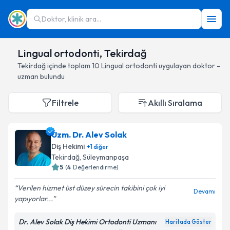
Doktor, klinik ara...
Lingual ortodonti, Tekirdağ
Tekirdağ
içinde toplam
10
Lingual ortodonti
uygulayan doktor -
uzman bulundu
Filtrele
Akıllı Sıralama
Uzm. Dr. Alev Solak
Diş Hekimi
+
1
diğer
Tekirdağ
, Süleymanpaşa
5
(
4
Değerlendirme)
Verilen hizmet üst düzey sürecin takibini çok iyi
Devamı
yapıyorlar...
Dr. Alev Solak Diş Hekimi Ortodonti Uzmanı
Haritada Göster