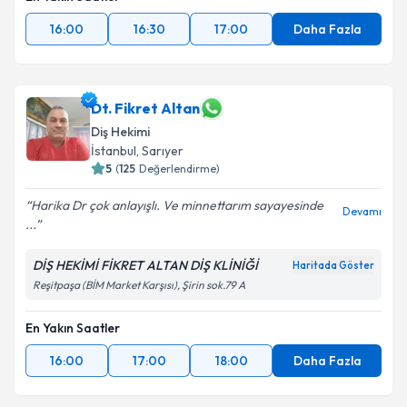
16:00
16:30
17:00
Daha Fazla
Dt. Fikret Altan
Diş Hekimi
İstanbul
, Sarıyer
5
(
125
Değerlendirme)
Harika Dr çok anlayışlı. Ve minnettarım sayayesinde
Devamı
...
DİŞ HEKİMİ FİKRET ALTAN DİŞ KLİNİĞİ
Haritada Göster
Reşitpaşa (BİM Market Karşısı), Şirin sok.79 A
En Yakın Saatler
16:00
17:00
18:00
Daha Fazla