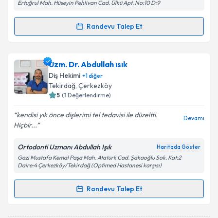
Ertuğrul Mah. Hüseyin Pehlivan Cad. Ülkü Apt. No:10 D:9
Randevu Talep Et
Randevu Takvimi Talebi
Uzm. Dr. Alev Solak
için randevu takvimi talebi
Uzm. Dr. Abdullah ısık
oluşturun. Size bu uzmandan randevu almanız için bir
Diş Hekimi
+
1
diğer
takvim hazırlandığında e-posta ile bilgilendireceğiz.
Tekirdağ
, Çerkezköy
5
(
1
Değerlendirme)
E-posta Adresiniz
kendisi yık önce dişlerimi tel tedavisi ile düzeltti.
Devamı
Hiçbir...
Ortodonti Uzmanı Abdullah Işık
Haritada Göster
Kişisel verilerimin işlenmesine ilişkin
Aydınlatma
Gazi Mustafa Kemal Paşa Mah. Atatürk Cad. Şakaoğlu Sok. Kat:2
Metni
'ni okudum ve kişisel verilerimin belirtilen
Daire:4 Çerkezköy/Tekirdağ (Optimed Hastanesi karşısı)
kapsamda işlenmesini kabul ediyorum.
Randevu Talep Et
Randevu Takvimi Talebi
Takvim Talebini Gönder