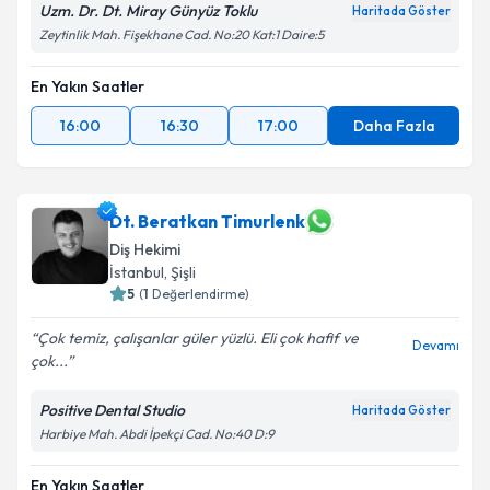
Uzm. Dr. Dt. Miray Günyüz Toklu
Haritada Göster
Zeytinlik Mah. Fişekhane Cad. No:20 Kat:1 Daire:5
En Yakın Saatler
16:00
16:30
17:00
Daha Fazla
Dt. Beratkan Timurlenk
Diş Hekimi
İstanbul
, Şişli
5
(
1
Değerlendirme)
Çok temiz, çalışanlar güler yüzlü. Eli çok hafif ve
Devamı
çok...
Positive Dental Studio
Haritada Göster
Harbiye Mah. Abdi İpekçi Cad. No:40 D:9
En Yakın Saatler