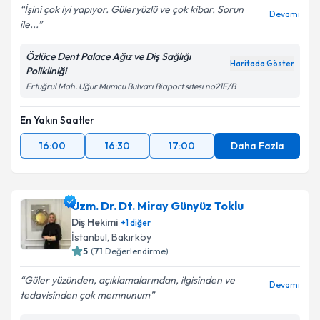
İşini çok iyi yapıyor. Güleryüzlü ve çok kibar. Sorun
Devamı
ile...
Kişisel verilerimin işlenmesine ilişkin
Aydınlatma
Özlüce Dent Palace Ağız ve Diş Sağlığı
Metni
'ni okudum ve kişisel verilerimin belirtilen
Haritada Göster
Polikliniği
kapsamda işlenmesini kabul ediyorum.
Ertuğrul Mah. Uğur Mumcu Bulvarı Biaport sitesi no21E/B
Takvim Talebini Gönder
En Yakın Saatler
16:00
16:30
17:00
Daha Fazla
Uzm. Dr. Dt. Miray Günyüz Toklu
Diş Hekimi
+
1
diğer
İstanbul
, Bakırköy
5
(
71
Değerlendirme)
Güler yüzünden, açıklamalarından, ilgisinden ve
Devamı
tedavisinden çok memnunum