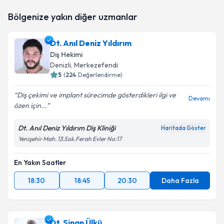
Uzm. Dr. Abdullah ısık
için randevu takvimi talebi
Bölgenize yakın diğer uzmanlar
oluşturun. Size bu uzmandan randevu almanız için bir
takvim hazırlandığında e-posta ile bilgilendireceğiz.
Dt. Anıl Deniz Yıldırım
E-posta Adresiniz
Diş Hekimi
Denizli
, Merkezefendi
5
(
224
Değerlendirme)
Diş çekimi ve implant sürecimde gösterdikleri ilgi ve
Kişisel verilerimin işlenmesine ilişkin
Aydınlatma
Devamı
özen için...
Metni
'ni okudum ve kişisel verilerimin belirtilen
kapsamda işlenmesini kabul ediyorum.
Dt. Anıl Deniz Yıldırım Diş Kliniği
Haritada Göster
Yenişehir Mah. 13.Sok.Ferah Evler No:17
Takvim Talebini Gönder
En Yakın Saatler
18:30
18:45
20:30
Daha Fazla
Dt. Sinan Ülkü