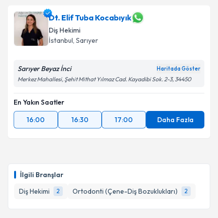
Dt. Elif Tuba Kocabıyık
Diş Hekimi
İstanbul
, Sarıyer
Sarıyer Beyaz İnci
Haritada Göster
Merkez Mahallesi, Şehit Mithat Yılmaz Cad. Kayadibi Sok. 2-3, 34450
En Yakın Saatler
16:00
16:30
17:00
Daha Fazla
İlgili Branşlar
Diş Hekimi
Ortodonti (Çene-Diş Bozuklukları)
2
2