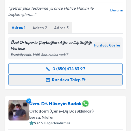
Şeffaf plak tedavime yıl önce Hatice Hanım ile
Devamı
başlamıştım....
Adres
1
Adres
2
Adres
3
Özel Ortoperio Çaybağları Ağız ve Diş Sağlığı
Haritada Göster
Merkezi
Erenköy Mah. 1465. Sok. A blok no:1/7
0 (850) 474 83 97
Randevu Takvimi Talebi
Randevu Talep Et
Uzm. Dt. Hatice Başaranlar Bal
için randevu
takvimi talebi oluşturun. Size bu uzmandan randevu
almanız için bir takvim hazırlandığında e-posta ile
Uzm. Dt. Hüseyin Budak
bilgilendireceğiz.
Ortodonti (Çene-Diş Bozuklukları)
Bursa
, Nilüfer
E-posta Adresiniz
5
(
65
Değerlendirme)