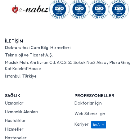
İLETİŞİM
Doktorsitesi Com Bilgi Hizmetleri
Teknoloji ve Ticaret A.Ş.
Maslak Mah. Ahi Evran Cd. A.O.S 55 Sokak No:2 Aksoy Plaza Giriş
Kat Kolektif House
İstanbul, Türkiye
SAĞLIK
PROFESYONELLER
Uzmanlar
Doktorlar İçin
Uzmanlık Alanları
Web Siteniz İçin
Hastalıklar
Kariyer
İşe Alım
Hizmetler
Hastaneler