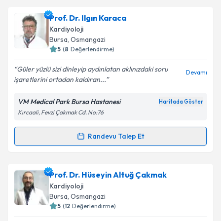
oluşturun. Size bu uzmandan randevu almanız için bir
Prof. Dr. Ilgın Karaca
takvim hazırlandığında e-posta ile bilgilendireceğiz.
Kardiyoloji
E-posta Adresiniz
Bursa
, Osmangazi
5
(
8
Değerlendirme)
Güler yüzlü sizi dinleyip aydınlatan aklınızdaki soru
Devamı
işaretlerini ortadan kaldıran...
Kişisel verilerimin işlenmesine ilişkin
Aydınlatma
Metni
'ni okudum ve kişisel verilerimin belirtilen
VM Medical Park Bursa Hastanesi
Haritada Göster
kapsamda işlenmesini kabul ediyorum.
Kırcaali, Fevzi Çakmak Cd. No:76
Takvim Talebini Gönder
Randevu Talep Et
Randevu Takvimi Talebi
Prof. Dr. Ilgın Karaca
için randevu takvimi talebi
Prof. Dr. Hüseyin Altuğ Çakmak
oluşturun. Size bu uzmandan randevu almanız için bir
Kardiyoloji
takvim hazırlandığında e-posta ile bilgilendireceğiz.
Bursa
, Osmangazi
5
(
12
Değerlendirme)
E-posta Adresiniz