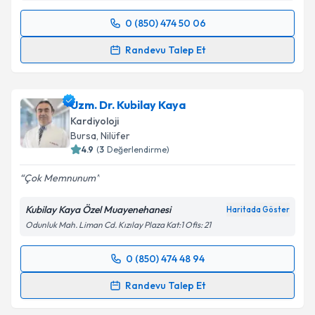
0 (850) 474 50 06
Randevu Takvimi Talebi
Randevu Talep Et
Uzm. Dr. Afşin Çulhaoğlu
için randevu takvimi talebi
oluşturun. Size bu uzmandan randevu almanız için bir
Uzm. Dr. Kubilay Kaya
takvim hazırlandığında e-posta ile bilgilendireceğiz.
Kardiyoloji
E-posta Adresiniz
Bursa
, Nilüfer
4.9
(
3
Değerlendirme)
Çok Memnunum
Kişisel verilerimin işlenmesine ilişkin
Aydınlatma
Kubilay Kaya Özel Muayenehanesi
Haritada Göster
Metni
'ni okudum ve kişisel verilerimin belirtilen
Odunluk Mah. Liman Cd. Kızılay Plaza Kat:1 Ofis: 21
kapsamda işlenmesini kabul ediyorum.
0 (850) 474 48 94
Randevu Takvimi Talebi
Takvim Talebini Gönder
Randevu Talep Et
Uzm. Dr. Kubilay Kaya
için randevu takvimi talebi