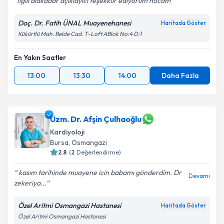
İlğili alakadar açıklayıcı teşekkür ediyorum hocam
Doç. Dr. Fatih ÜNAL Muayenehanesi
Haritada Göster
Kükürtlü Mah. Belde Cad. T-Loft ABlok No:4 D:1
En Yakın Saatler
13:00
13:30
14:00
Daha Fazla
Uzm. Dr. Afşin Çulhaoğlu
Kardiyoloji
Bursa
, Osmangazi
2.8
(
2
Değerlendirme)
kasım tarihinde muayene icin babamı gönderdim. Dr
Devamı
zekeriya...
Özel Aritmi Osmangazi Hastanesi
Haritada Göster
Özel Aritmi Osmangazi Hastanesi