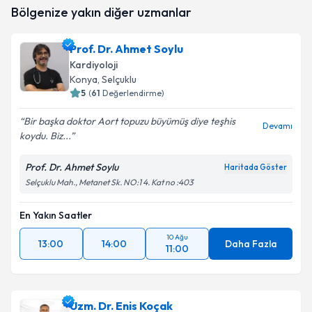
Prof. Dr. Kadir Uğur Mert
için randevu takvimi talebi
Bölgenize yakın diğer uzmanlar
oluşturun. Size bu uzmandan randevu almanız için bir
takvim hazırlandığında e-posta ile bilgilendireceğiz.
Prof. Dr. Ahmet Soylu
E-posta Adresiniz
Kardiyoloji
Konya
, Selçuklu
5
(
61
Değerlendirme)
Bir başka doktor Aort topuzu büyümüş diye teşhis
Kişisel verilerimin işlenmesine ilişkin
Aydınlatma
Devamı
koydu. Biz...
Metni
'ni okudum ve kişisel verilerimin belirtilen
kapsamda işlenmesini kabul ediyorum.
Prof. Dr. Ahmet Soylu
Haritada Göster
Selçuklu Mah., Metanet Sk. NO:1 4. Kat no :403
Takvim Talebini Gönder
En Yakın Saatler
10 Ağu
13:00
14:00
Daha Fazla
11:00
Uzm. Dr. Enis Koçak