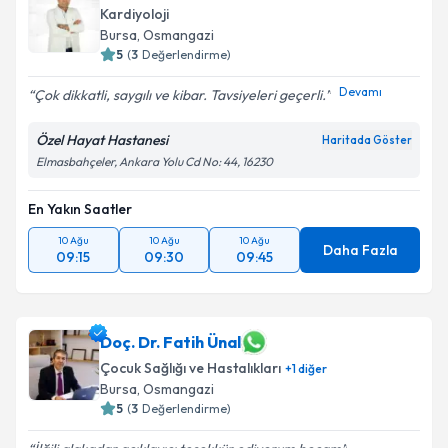
Kardiyoloji
Bursa
, Osmangazi
5
(
3
Değerlendirme)
Devamı
Çok dikkatli, saygılı ve kibar. Tavsiyeleri geçerli.
Özel Hayat Hastanesi
Haritada Göster
Elmasbahçeler, Ankara Yolu Cd No: 44, 16230
En Yakın Saatler
10 Ağu
10 Ağu
10 Ağu
Daha Fazla
09:15
09:30
09:45
Doç. Dr. Fatih Ünal
Çocuk Sağlığı ve Hastalıkları
+
1
diğer
Bursa
, Osmangazi
5
(
3
Değerlendirme)