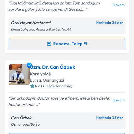
Hastalığımla ilgili detayları anlattı.Tüm sorduğum
Devamı
sorulara güler yüzle cevap verdi.Gerekli...
Özel Hayat Hastanesi
Haritada Göster
Kişisel verilerimin işlenmesine ilişkin
Aydınlatma
Elmasbahçeler, Ankara Yolu Cd. No:44
Metni
'ni okudum ve kişisel verilerimin belirtilen
kapsamda işlenmesini kabul ediyorum.
Randevu Talep Et
Randevu Takvimi Talebi
Takvim Talebini Gönder
Prof. Dr. Hüseyin Altuğ Çakmak
için randevu
Uzm. Dr. Can Özbek
takvimi talebi oluşturun. Size bu uzmandan randevu
Kardiyoloji
almanız için bir takvim hazırlandığında e-posta ile
Bursa
, Osmangazi
bilgilendireceğiz.
4.9
(
7
Değerlendirme)
E-posta Adresiniz
Bir arkadaşım doktor tavsiye etmemi istedi ben devlet
Devamı
hastanesi nde...
Can Özbek
Haritada Göster
Osmangazi/Bursa
Kişisel verilerimin işlenmesine ilişkin
Aydınlatma
Metni
'ni okudum ve kişisel verilerimin belirtilen