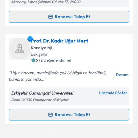
Akarbaşı, Kıbrıs Şehitleri Cd. No: 55, 26020
Randevu Talep Et
Randevu Takvimi Talebi
Dr. Mehmet Furkan Özen
için randevu takvimi talebi
Prof. Dr. Kadir Uğur Mert
oluşturun. Size bu uzmandan randevu almanız için bir
Kardiyoloji
takvim hazırlandığında e-posta ile bilgilendireceğiz.
Eskişehir
5
(
2
Değerlendirme)
E-posta Adresiniz
Uğur hocam, mesleğinde çok iyi bilgili ve tecrübeli,
Devamı
bunların yanında...
Eskişehir Osmangazi Üniversitesi
Haritada Göster
Kişisel verilerimin işlenmesine ilişkin
Aydınlatma
Dede, 26030 Odunpazarı/Eskişehir
Metni
'ni okudum ve kişisel verilerimin belirtilen
kapsamda işlenmesini kabul ediyorum.
Randevu Talep Et
Randevu Takvimi Talebi
Takvim Talebini Gönder