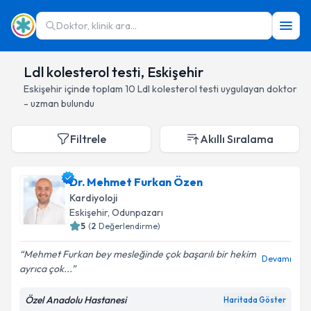
Doktor, klinik ara...
Ldl kolesterol testi, Eskişehir
Eskişehir
içinde toplam
10
Ldl kolesterol testi
uygulayan doktor
- uzman bulundu
Filtrele
Akıllı Sıralama
Dr. Mehmet Furkan Özen
Kardiyoloji
Eskişehir
, Odunpazarı
5
(
2
Değerlendirme)
Mehmet Furkan bey mesleğinde çok başarılı bir hekim
Devamı
ayrıca çok...
Özel Anadolu Hastanesi
Haritada Göster