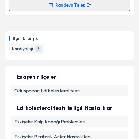
kapsamda işlenmesini kabul ediyorum.
Randevu Talep Et
Randevu Takvimi Talebi
Takvim Talebini Gönder
Uzm. Dr. Can Özbek
için randevu takvimi talebi
oluşturun. Size bu uzmandan randevu almanız için bir
İlgili Branşlar
takvim hazırlandığında e-posta ile bilgilendireceğiz.
Kardiyoloji
2
E-posta Adresiniz
Eskişehir İlçeleri
Kişisel verilerimin işlenmesine ilişkin
Aydınlatma
Odunpazarı
Metni
Ldl kolesterol testi
'ni okudum ve kişisel verilerimin belirtilen
kapsamda işlenmesini kabul ediyorum.
Ldl kolesterol testi ile İlgili Hastalıklar
Takvim Talebini Gönder
Eskişehir Kalp Kapağı Problemleri
Eskişehir Periferik Arter Hastalıkları