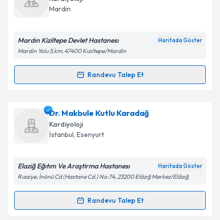
takvim hazırlandığında e-posta ile bilgilendireceğiz.
Mardin
E-posta Adresiniz
Mardın Kiziltepe Devlet Hastanesı
Haritada Göster
Mardin Yolu 5.km, 47400 Kızıltepe/Mardin
Kişisel verilerimin işlenmesine ilişkin
Aydınlatma
Randevu Talep Et
Randevu Takvimi Talebi
Metni
'ni okudum ve kişisel verilerimin belirtilen
kapsamda işlenmesini kabul ediyorum.
Dr. Burhan Aslan
için randevu takvimi talebi
Dr. Makbule Kutlu Karadağ
oluşturun. Size bu uzmandan randevu almanız için bir
Takvim Talebini Gönder
Kardiyoloji
takvim hazırlandığında e-posta ile bilgilendireceğiz.
İstanbul
, Esenyurt
E-posta Adresiniz
Elaziğ Eğıtım Ve Araştirma Hastanesı
Haritada Göster
Rızaiye, İnönü Cd (Hastane Cd.) No:74, 23200 Elâzığ Merkez/Elâzığ
Kişisel verilerimin işlenmesine ilişkin
Aydınlatma
Randevu Talep Et
Randevu Takvimi Talebi
Metni
'ni okudum ve kişisel verilerimin belirtilen
kapsamda işlenmesini kabul ediyorum.