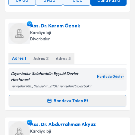
09:00
09:30
10:00
Daha Fazla
Ass. Dr. Kerem Özbek
Kardiyoloji
Diyarbakır
Adres
1
Adres
2
Adres
3
Diyarbakır Selahaddin Eyyubi Devlet
Haritada Göster
Hastanesi
Yenişehir Mh., Yenişehir, 21100 Yenişehir/Diyarbakır
Randevu Talep Et
Randevu Takvimi Talebi
Ass. Dr. Kerem Özbek
için randevu takvimi talebi
Ass. Dr. Abdurrahman Akyüz
oluşturun. Size bu uzmandan randevu almanız için bir
Kardiyoloji