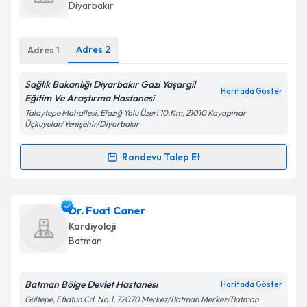
takvim hazırlandığında e-posta ile bilgilendireceğiz.
Diyarbakır
E-posta Adresiniz
Adres
2
Adres
1
Sağlık Bakanlığı Diyarbakır Gazi Yaşargil
Haritada Göster
Kişisel verilerimin işlenmesine ilişkin
Aydınlatma
Eğitim Ve Araştırma Hastanesi
Metni
'ni okudum ve kişisel verilerimin belirtilen
Talaytepe Mahallesi, Elazığ Yolu Üzeri 10.Km, 21010 Kayapınar
kapsamda işlenmesini kabul ediyorum.
Üçkuyular/Yenişehir/Diyarbakır
Randevu Talep Et
Randevu Takvimi Talebi
Takvim Talebini Gönder
Ass. Dr. Abdurrahman Akyüz
için randevu takvimi
Dr. Fuat Caner
talebi oluşturun. Size bu uzmandan randevu almanız
Kardiyoloji
için bir takvim hazırlandığında e-posta ile
Batman
bilgilendireceğiz.
E-posta Adresiniz
Batman Bölge Devlet Hastanesı
Haritada Göster
Gültepe, Eflatun Cd. No:1, 72070 Merkez/Batman Merkez/Batman