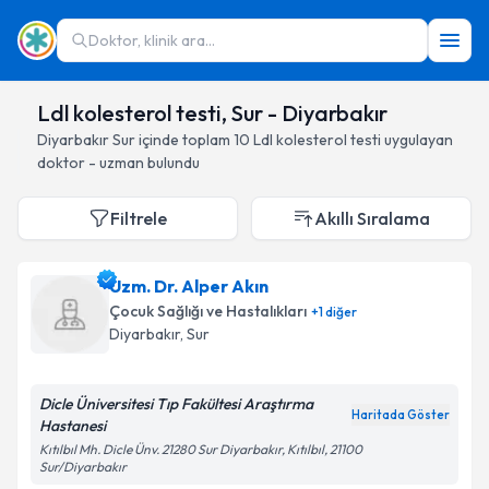
Doktor, klinik ara...
Ldl kolesterol testi, Sur - Diyarbakır
Diyarbakır
Sur
içinde toplam
10
Ldl kolesterol testi
uygulayan
doktor - uzman bulundu
Filtrele
Akıllı Sıralama
Uzm. Dr. Alper Akın
Çocuk Sağlığı ve Hastalıkları
+
1
diğer
Diyarbakır
, Sur
Dicle Üniversitesi Tıp Fakültesi Araştırma
Haritada Göster
Hastanesi
Kıtılbıl Mh. Dicle Ünv. 21280 Sur Diyarbakır, Kıtılbıl, 21100
Sur/Diyarbakır