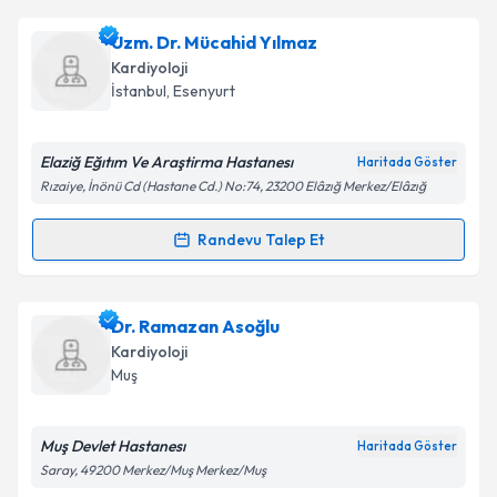
Dr. Makbule Kutlu Karadağ
için randevu takvimi
Uzm. Dr. Mücahid Yılmaz
talebi oluşturun. Size bu uzmandan randevu almanız
Takvim Talebini Gönder
Kardiyoloji
için bir takvim hazırlandığında e-posta ile
İstanbul
, Esenyurt
bilgilendireceğiz.
E-posta Adresiniz
Elaziğ Eğıtım Ve Araştirma Hastanesı
Haritada Göster
Rızaiye, İnönü Cd (Hastane Cd.) No:74, 23200 Elâzığ Merkez/Elâzığ
Randevu Talep Et
Randevu Takvimi Talebi
Kişisel verilerimin işlenmesine ilişkin
Aydınlatma
Metni
'ni okudum ve kişisel verilerimin belirtilen
kapsamda işlenmesini kabul ediyorum.
Uzm. Dr. Mücahid Yılmaz
için randevu takvimi talebi
Dr. Ramazan Asoğlu
oluşturun. Size bu uzmandan randevu almanız için bir
Kardiyoloji
takvim hazırlandığında e-posta ile bilgilendireceğiz.
Takvim Talebini Gönder
Muş
E-posta Adresiniz
Muş Devlet Hastanesı
Haritada Göster
Saray, 49200 Merkez/Muş Merkez/Muş