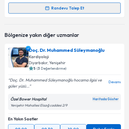
Randevu Talep Et
Randevu Takvimi Talebi
Uzm. Dr. Alper Akın
için randevu takvimi talebi
Bölgenize yakın diğer uzmanlar
oluşturun. Size bu uzmandan randevu almanız için bir
takvim hazırlandığında e-posta ile bilgilendireceğiz.
Doç. Dr. Muhammed Süleymanoğlu
E-posta Adresiniz
Kardiyoloji
Diyarbakır
, Yenişehir
5
(
3
Değerlendirme)
Doç. Dr. Muhammed Süleymanoğlu hocama ilgisi ve
Kişisel verilerimin işlenmesine ilişkin
Aydınlatma
Devamı
güler yüzü...
Metni
'ni okudum ve kişisel verilerimin belirtilen
kapsamda işlenmesini kabul ediyorum.
Özel Bower Hospital
Haritada Göster
Yenişehir Mahallesi Elazığ caddesi 2/9
Takvim Talebini Gönder
En Yakın Saatler