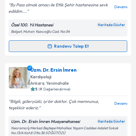
E-posta Adresiniz
By Pass olmak amacı ile Etlik Şehir hastanesine sevk
Devamı
edildim....
Özel 100. Yıl Hastanesi
Haritada Göster
Balgat, Muhsin Yazıcıoğlu Cad. No:54
Kişisel verilerimin işlenmesine ilişkin
Aydınlatma
Metni
'ni okudum ve kişisel verilerimin belirtilen
kapsamda işlenmesini kabul ediyorum.
Randevu Talep Et
Randevu Takvimi Talebi
Takvim Talebini Gönder
Doç. Dr. Mehmet Kayrak
için randevu takvimi talebi
Uzm. Dr. Ersin İmren
oluşturun. Size bu uzmandan randevu almanız için bir
Kardiyoloji
takvim hazırlandığında e-posta ile bilgilendireceğiz.
Ankara
, Yenimahalle
5
(
9
Değerlendirme)
E-posta Adresiniz
Bilgili, güleryüzlü, iyi bir doktor. Çok memnunuz,
Devamı
teşekkür ederiz.
Uzm. Dr. Ersin İmren Muayenehanesi
Haritada Göster
Kişisel verilerimin işlenmesine ilişkin
Aydınlatma
Neorama İş Merkezi Beştepe Mahallesi Yaşam Caddesi Adalet Sokak
Metni
'ni okudum ve kişisel verilerimin belirtilen
No:13/A Kat:8 Ofis:38 SÖĞÜTÖZÜ
kapsamda işlenmesini kabul ediyorum.