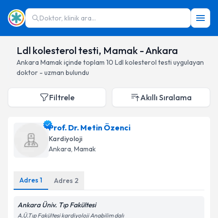
Doktor, klinik ara...
Ldl kolesterol testi, Mamak - Ankara
Ankara
Mamak
içinde toplam
10
Ldl kolesterol testi
uygulayan
doktor - uzman bulundu
Filtrele
Akıllı Sıralama
Prof. Dr. Metin Özenci
Kardiyoloji
Ankara
, Mamak
Adres
1
Adres
2
Ankara Üniv. Tıp Fakültesi
A.Ü.Tıp Fakültesi kardiyoloji Anabilim dalı