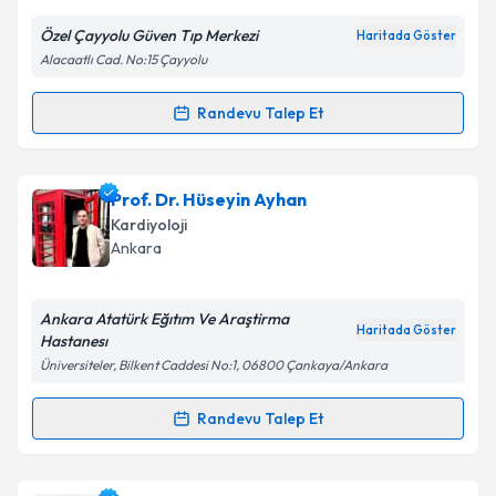
E-posta Adresiniz
Özel Çayyolu Güven Tıp Merkezi
Haritada Göster
Alacaatlı Cad. No:15 Çayyolu
Kişisel verilerimin işlenmesine ilişkin
Aydınlatma
Randevu Talep Et
Randevu Takvimi Talebi
Metni
'ni okudum ve kişisel verilerimin belirtilen
kapsamda işlenmesini kabul ediyorum.
Uzm. Dr. Meltem Kayatürk
için randevu takvimi
Prof. Dr. Hüseyin Ayhan
talebi oluşturun. Size bu uzmandan randevu almanız
Takvim Talebini Gönder
Kardiyoloji
için bir takvim hazırlandığında e-posta ile
Ankara
bilgilendireceğiz.
E-posta Adresiniz
Ankara Atatürk Eğıtım Ve Araştirma
Haritada Göster
Hastanesı
Üniversiteler, Bilkent Caddesi No:1, 06800 Çankaya/Ankara
Kişisel verilerimin işlenmesine ilişkin
Aydınlatma
Randevu Talep Et
Randevu Takvimi Talebi
Metni
'ni okudum ve kişisel verilerimin belirtilen
kapsamda işlenmesini kabul ediyorum.