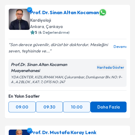
Prof. Dr. Sinan Altan Kocaman
Kardiyoloji
Ankara
, Çankaya
5
(
4
Değerlendirme)
Son derece güvenilir, dürüst bir doktordur. Mesleğini
Devamı
seven, teşhisinde ve...
Prof.Dr. Sinan Altan Kocaman
Haritada Göster
Muayenehanesi
YDA CENTER, KIZILIRMAK MAH, Çukurambar, Dumlupınar Blv. NO: 9-
A , A 2 BLOK , KAT: 7, OFİS NO: 247
En Yakın Saatler
09:00
09:30
10:00
Daha Fazla
Prof. Dr. Mustafa Koray Lenk