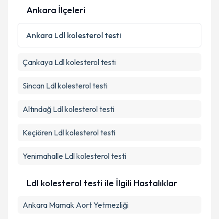
Ankara İlçeleri
Kişisel verilerimin işlenmesine ilişkin
Aydınlatma
Metni
'ni okudum ve kişisel verilerimin belirtilen
Ankara
Ldl kolesterol testi
kapsamda işlenmesini kabul ediyorum.
Çankaya
Ldl kolesterol testi
Takvim Talebini Gönder
Sincan
Ldl kolesterol testi
Altındağ
Ldl kolesterol testi
Keçiören
Ldl kolesterol testi
Yenimahalle
Ldl kolesterol testi
Ldl kolesterol testi ile İlgili Hastalıklar
Ankara Mamak Aort Yetmezliği