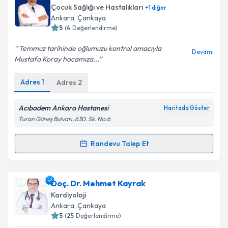
Çocuk Sağlığı ve Hastalıkları
+
1
diğer
Ankara
, Çankaya
5
(
4
Değerlendirme)
Temmuz tarihinde oğlumuzu kontrol amacıyla
Devamı
Mustafa Koray hocamıza...
Adres
1
Adres
2
Acıbadem Ankara Hastanesi
Haritada Göster
Turan Güneş Bulvarı, 630. Sk. No:6
Randevu Talep Et
Randevu Takvimi Talebi
Prof. Dr. Mustafa Koray Lenk
için randevu takvimi
Doç. Dr. Mehmet Kayrak
talebi oluşturun. Size bu uzmandan randevu almanız
Kardiyoloji
için bir takvim hazırlandığında e-posta ile
Ankara
, Çankaya
bilgilendireceğiz.
5
(
25
Değerlendirme)