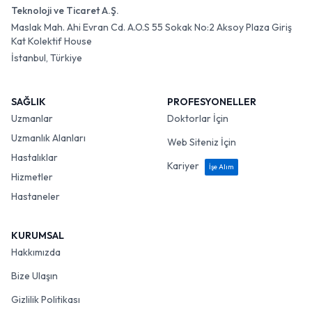
Teknoloji ve Ticaret A.Ş.
Maslak Mah. Ahi Evran Cd. A.O.S 55 Sokak No:2 Aksoy Plaza Giriş
Kat Kolektif House
İstanbul, Türkiye
SAĞLIK
PROFESYONELLER
Uzmanlar
Doktorlar İçin
Uzmanlık Alanları
Web Siteniz İçin
Hastalıklar
Kariyer
İşe Alım
Hizmetler
Hastaneler
KURUMSAL
Hakkımızda
Bize Ulaşın
Gizlilik Politikası