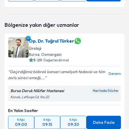
Bölgenize yakın diğer uzmanlar
Op. Dr. Tuğrul Türker
Üroloji
Bursa
, Osmangazi
5
(
20
Değerlendirme)
Geçirdiğimiz böbrek kanseri ameliyatı tedavisi ve tüm
Devamı
zorlu süreci emeği,...
Bursa Doruk Nilüfer Hastanesi
Haritada Göster
Konak, Lefkoşe Cd. No:22
En Yakın Saatler
8 Ağu
8 Ağu
8 Ağu
Daha Fazla
09:00
09:15
09:30