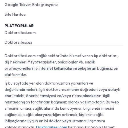
Google Takvim Entegrasyonu
Site Haritası
PLATFORMLAR
Doktorsitesi.com
Doktorsitesi.az
Doktorsitesi.com sağlık sektöründe hizmet veren tıp doktorları,
diş hekimleri, fizyoterapistler, psikologlar vb. sağlık
profesyonelleri ile internet kullanıcılarını buluşturan bağımsız bir
platformdur.
İş bu sayfada yer alan doktor/uzman yorumları ve
değerlendirmeleri, ilgili doktorun/uzmanın doğrudan veya dolaylı
emri, talebi, önerisi, tavsiyesi ve/veya ricası olmaksızın, ilgili
hasta/danışan tarafından bağımsız olarak yazılmaktadır. Bu web
sitesinin amacı, sağlık alanında kamuoyunun bilgilendirilmesini
sağlamak, sağlık okuryazarlığını artırmak, kişilerin sağlık
ihtiyaçlarına uygun en iyi doktor veya uzmana ulaşmasını
kolaylaştırmaktır.
Doktorsitesi.com
herhangi bir Sağlık Hizmeti