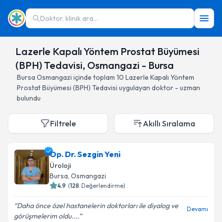
Doktor, klinik ara...
Lazerle Kapalı Yöntem Prostat Büyümesi
(BPH) Tedavisi, Osmangazi - Bursa
Bursa
Osmangazi
içinde toplam
10
Lazerle Kapalı Yöntem
Prostat Büyümesi (BPH) Tedavisi
uygulayan doktor - uzman
bulundu
Filtrele
Akıllı Sıralama
Op. Dr. Sezgin Yeni
Üroloji
Bursa
, Osmangazi
4.9
(
128
Değerlendirme)
Daha önce özel hastanelerin doktorları ile diyalog ve
Devamı
görüşmelerim oldu....