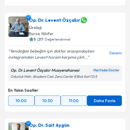
Op. Dr. Levent Özçakır
Üroloji
Bursa
, Nilüfer
5
(
217
Değerlendirme)
Yenidoğan bebeğim için doktor arayışındayken
Devamı
instagramdan Levent hocam karşıma çıktı...
Op. Dr.Levent Özçakır Muayenehanesi
Haritada Göster
Odunluk Mah. Akademi Cad. Zeno Center B Blok Kat:1 D:5
En Yakın Saatler
10:00
10:30
11:00
Daha Fazla
Op. Dr. Sait Aygün