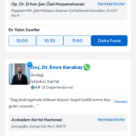
Op. Dr. Erhan Şen Özel Muayenehanesi
Haritada Göster
Paşakent Mh. Şehit Hüseyin Süzener Cd Saltanatlı Konutları, D:C2/1
No:9
En Yakın Saatler
10:00
10:30
11:00
Daha Fazla
Doç. Dr. Emre Karabay
Üroloji
İstanbul
, Kartal
4.9
(
3
Değerlendirme)
Sag bobregimde kitlesel lezyon tespit edildi emre bey
Devamı
guler yuzuyle...
Acıbadem Kartal Hastanesi
Haritada Göster
Çavuşoğlu, Sanayi Cd. No:1, 34873