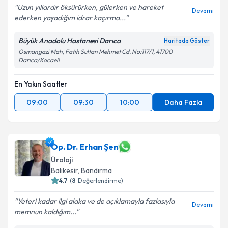
Uzun yıllardır öksürürken, gülerken ve hareket
Devamı
ederken yaşadığım idrar kaçırma...
Büyük Anadolu Hastanesi Darıca
Haritada Göster
Osmangazi Mah, Fatih Sultan Mehmet Cd. No:117/1, 41700
Darıca/Kocaeli
En Yakın Saatler
09:00
09:30
10:00
Daha Fazla
Op. Dr. Erhan Şen
Üroloji
Balıkesir
, Bandırma
4.7
(
8
Değerlendirme)
Yeteri kadar ilgi alaka ve de açıklamayla fazlasıyla
Devamı
memnun kaldığım...