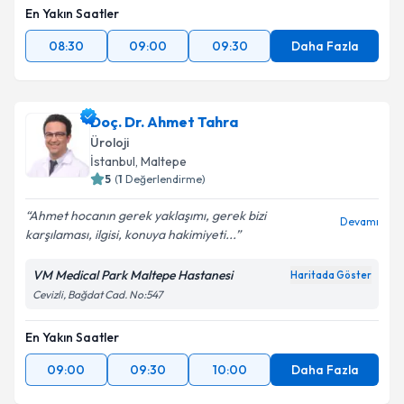
En Yakın Saatler
08:30
09:00
09:30
Daha Fazla
Doç. Dr. Ahmet Tahra
Üroloji
İstanbul
, Maltepe
5
(
1
Değerlendirme)
Ahmet hocanın gerek yaklaşımı, gerek bizi
Devamı
karşılaması, ilgisi, konuya hakimiyeti...
VM Medical Park Maltepe Hastanesi
Haritada Göster
Cevizli, Bağdat Cad. No:547
En Yakın Saatler
09:00
09:30
10:00
Daha Fazla