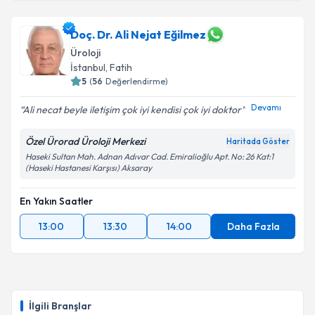
Doç. Dr. Ali Nejat Eğilmez
Üroloji
İstanbul
, Fatih
5
(
56
Değerlendirme)
Devamı
Ali necat beyle iletişim çok iyi kendisi çok iyi doktor
Özel Ürorad Üroloji Merkezi
Haritada Göster
Haseki Sultan Mah. Adnan Adıvar Cad. Emiralioğlu Apt. No: 26 Kat:1
(Haseki Hastanesi Karşısı) Aksaray
En Yakın Saatler
13:00
13:30
14:00
Daha Fazla
İlgili Branşlar