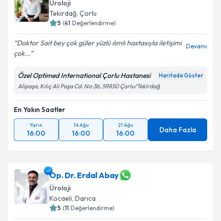
Üroloji
Tekirdağ
, Çorlu
5
(
41
Değerlendirme)
Doktor Sait bey çok güler yüzlü ılımlı hastasıyla iletişimi
Devamı
çok...
Özel Optimed International Çorlu Hastanesi
Haritada Göster
Alipaşa, Kılıç Ali Paşa Cd. No:36, 59850 Çorlu/Tekirdağ
En Yakın Saatler
Yarın
14 Ağu
21 Ağu
Daha Fazla
16:00
16:00
16:00
Op. Dr. Erdal Abay
Üroloji
Kocaeli
, Darıca
5
(
11
Değerlendirme)