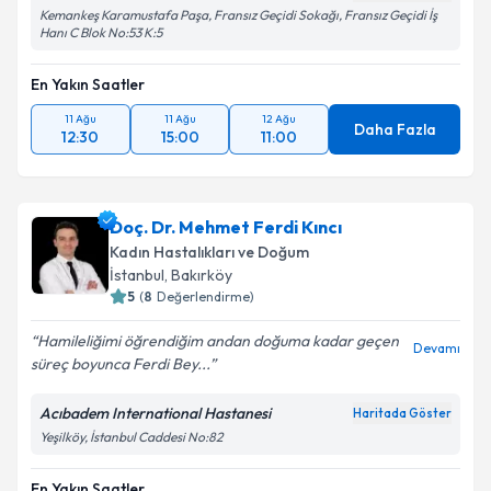
Kemankeş Karamustafa Paşa, Fransız Geçidi Sokağı, Fransız Geçidi İş
Hanı C Blok No:53 K:5
En Yakın Saatler
11 Ağu
11 Ağu
12 Ağu
Daha Fazla
12:30
15:00
11:00
Doç. Dr. Mehmet Ferdi Kıncı
Kadın Hastalıkları ve Doğum
İstanbul
, Bakırköy
5
(
8
Değerlendirme)
Hamileliğimi öğrendiğim andan doğuma kadar geçen
Devamı
süreç boyunca Ferdi Bey...
Acıbadem International Hastanesi
Haritada Göster
Yeşilköy, İstanbul Caddesi No:82
En Yakın Saatler