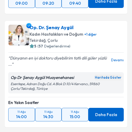
Daha Fazla
09:00
09:20
09:40
Op. Dr. Şenay Aygül
Kadın Hastalıkları ve Doğum
+
1
diğer
Tekirdağ
, Çorlu
5
(
57
Değerlendirme)
Dünyanın en iyi doktoru diyebilirim tatlı dili güler yüzlü
Devamı
...
Op Dr Şenay Aygül Muayenehanesi
Haritada Göster
Esentepe, Adnan Doğu Cd. A Blok D:10/4 Kervancı, 59860
Çorlu/Tekirdağ, Türkiye
En Yakın Saatler
11 Ağu
11 Ağu
11 Ağu
Daha Fazla
14:00
14:30
15:00