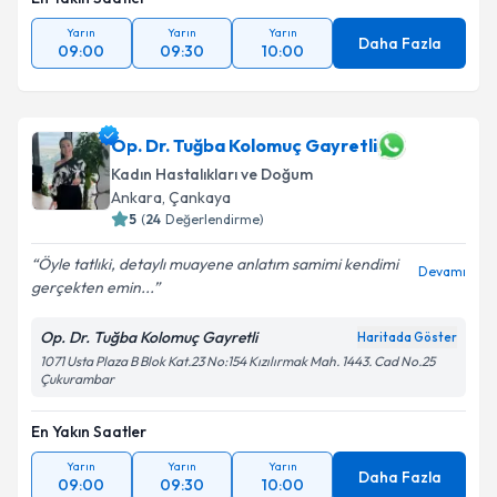
Yarın
Yarın
Yarın
Daha Fazla
09:00
09:30
10:00
Op. Dr. Tuğba Kolomuç Gayretli
Kadın Hastalıkları ve Doğum
Ankara
, Çankaya
5
(
24
Değerlendirme)
Öyle tatlıki, detaylı muayene anlatım samimi kendimi
Devamı
gerçekten emin...
Op. Dr. Tuğba Kolomuç Gayretli
Haritada Göster
1071 Usta Plaza B Blok Kat.23 No:154 Kızılırmak Mah. 1443. Cad No.25
Çukurambar
En Yakın Saatler
Yarın
Yarın
Yarın
Daha Fazla
09:00
09:30
10:00