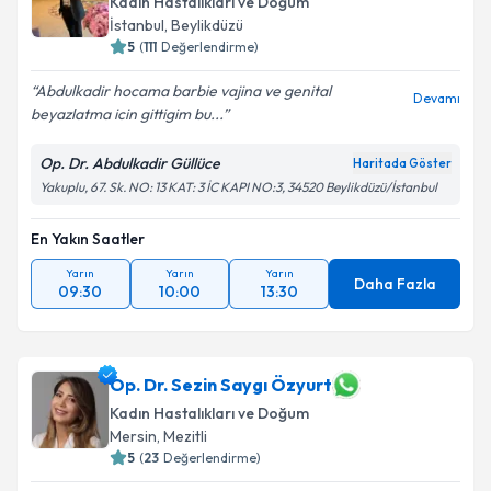
Kadın Hastalıkları ve Doğum
İstanbul
, Beylikdüzü
5
(
111
Değerlendirme)
Abdulkadir hocama barbie vajina ve genital
Devamı
beyazlatma icin gittigim bu...
Op. Dr. Abdulkadir Güllüce
Haritada Göster
Yakuplu, 67. Sk. NO: 13 KAT: 3 İC KAPI NO:3, 34520 Beylikdüzü/İstanbul
En Yakın Saatler
Yarın
Yarın
Yarın
Daha Fazla
09:30
10:00
13:30
Op. Dr. Sezin Saygı Özyurt
Kadın Hastalıkları ve Doğum
Mersin
, Mezitli
5
(
23
Değerlendirme)