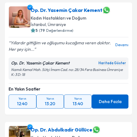
Op. Dr. Yasemin Çakar Kement
Kadın Hastalıkları ve Doğum
İstanbul
, Ümraniye
5
(
79
Değerlendirme)
Yıllardır gittiğim ve oğluşumu kucağıma veren doktor.
Devamı
Her şey için...
Op. Dr. Yasemin Çakar Kement
Haritada Göster
Namık Kemal Mah. Sütçi İmam Cad. no: 28/34 Fera Business Ümraniye
K: 3 D: 18
En Yakın Saatler
Yarın
Yarın
Yarın
Daha Fazla
12:40
13:20
13:40
Op. Dr. Abdulkadir Güllüce