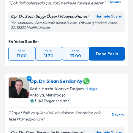
Devamı
Çok ilgili güleryüzlü çok tatlı herkese tavsiye ederim
Op. Dr. Sezin Saygı Özyurt Muayenehanesi
Haritada Göster
Yeni Mahallesi, Gazi Mustafa Kemal Bulvarı, Ofisium İş Merkezi, Daire:
20, 33330 Mezitli / Mersin
En Yakın Saatler
Yarın
Yarın
Yarın
Daha Fazla
11:00
11:30
13:00
Op. Dr. Sinan Serdar Ay
Kadın Hastalıkları ve Doğum
+
1
diğer
Antalya
, Muratpaşa
5
(
42
Değerlendirme)
Gayet ilgili ve güleryüzlü bir doktor. Kendisine çok
Devamı
teşekkür ediyorum
Op. Dr. Sinan Serdar Ay Muayenehanesi
Haritada Göster