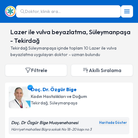
Doktor, klinik ara...
Lazer ile vulva beyazlatma, Süleymanpaşa
- Tekirdağ
Tekirdağ
Süleymanpaşa
içinde toplam
10
Lazer ile vulva
beyazlatma
uygulayan doktor - uzman bulundu
Filtrele
Akıllı Sıralama
Doç. Dr. Özgür Bige
Kadın Hastalıkları ve Doğum
Tekirdağ
, Süleymanpaşa
Doç. Dr Özgür Bige Muayenehanesi
Haritada Göster
Hürriyet mahallesi Büşra sokak No 18-20 kapı no 3