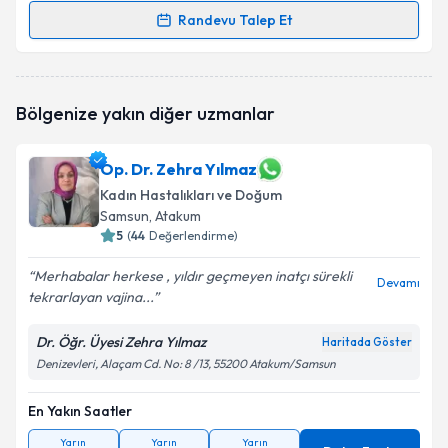
Randevu Talep Et
Randevu Takvimi Talebi
Doç. Dr. Özgür Bige
için randevu takvimi talebi
Bölgenize yakın diğer uzmanlar
oluşturun. Size bu uzmandan randevu almanız için bir
takvim hazırlandığında e-posta ile bilgilendireceğiz.
Op. Dr. Zehra Yılmaz
E-posta Adresiniz
Kadın Hastalıkları ve Doğum
Samsun
, Atakum
5
(
44
Değerlendirme)
Kişisel verilerimin işlenmesine ilişkin
Aydınlatma
Merhabalar herkese , yıldır geçmeyen inatçı sürekli
Devamı
Metni
'ni okudum ve kişisel verilerimin belirtilen
tekrarlayan vajina...
kapsamda işlenmesini kabul ediyorum.
Dr. Öğr. Üyesi Zehra Yılmaz
Haritada Göster
Denizevleri, Alaçam Cd. No: 8 /13, 55200 Atakum/Samsun
Takvim Talebini Gönder
En Yakın Saatler
Yarın
Yarın
Yarın