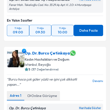
Fener Mah. Tekelioğlu Cad. No: 35 29.Ay Apt. K: 2 D: 4 Muratpaşa
Antalya
En Yakın Saatler
11 Ağu
11 Ağu
11 Ağu
Daha Fazla
09:00
09:30
10:00
Op. Dr. Burcu Çetinkaya
Kadın Hastalıkları ve Doğum
İstanbul
, Beyoğlu
5
(
37
Değerlendirme)
Burcu hoca çok güler yüzlü ve işini çok dikkatli
Devamı
yapan...
Adres
1
Online Görüşme
Op. Dr. Burcu Çetinkaya
Haritada Göster