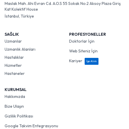
Maslak Mah. Ahi Evran Cd. A.O.S 55 Sokak No:2 Aksoy Plaza Giriş
Kat Kolektif House
İstanbul, Türkiye
SAĞLIK
PROFESYONELLER
Uzmanlar
Doktorlar İçin
Uzmanlık Alanları
Web Siteniz İçin
Hastalıklar
Kariyer
İşe Alım
Hizmetler
Hastaneler
KURUMSAL
Hakkımızda
Bize Ulaşın
Gizlilik Politikası
Google Takvim Entegrasyonu