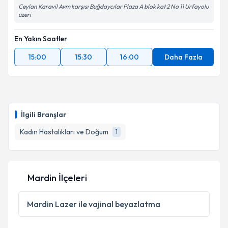
Ceylan Karavil Avm karşısı Buğdaycılar Plaza A blok kat 2 No 11 Urfayolu
üzeri
En Yakın Saatler
15:00
15:30
16:00
Daha Fazla
İlgili Branşlar
Kadın Hastalıkları ve Doğum
1
Mardin İlçeleri
Mardin
Lazer ile vajinal beyazlatma