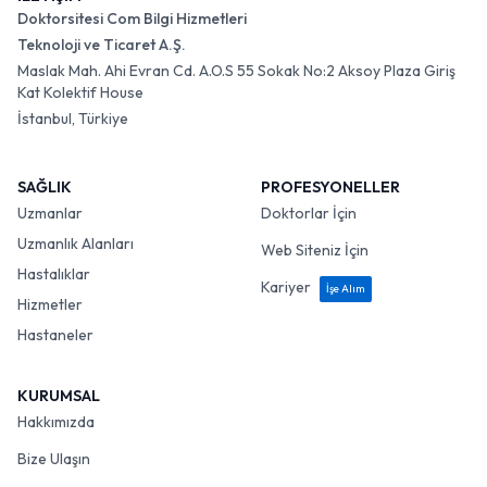
Doktorsitesi Com Bilgi Hizmetleri
Teknoloji ve Ticaret A.Ş.
Maslak Mah. Ahi Evran Cd. A.O.S 55 Sokak No:2 Aksoy Plaza Giriş
Kat Kolektif House
İstanbul, Türkiye
SAĞLIK
PROFESYONELLER
Uzmanlar
Doktorlar İçin
Uzmanlık Alanları
Web Siteniz İçin
Hastalıklar
Kariyer
İşe Alım
Hizmetler
Hastaneler
KURUMSAL
Hakkımızda
Bize Ulaşın