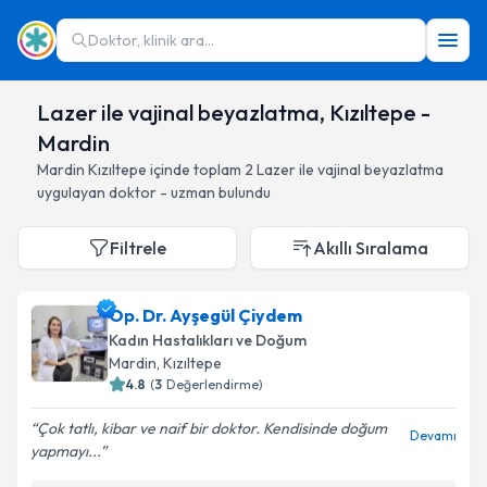
Doktor, klinik ara...
Lazer ile vajinal beyazlatma, Kızıltepe -
Mardin
Mardin
Kızıltepe
içinde toplam
2
Lazer ile vajinal beyazlatma
uygulayan doktor - uzman bulundu
Filtrele
Akıllı Sıralama
Op. Dr. Ayşegül Çiydem
Kadın Hastalıkları ve Doğum
Mardin
, Kızıltepe
4.8
(
3
Değerlendirme)
Çok tatlı, kibar ve naif bir doktor. Kendisinde doğum
Devamı
yapmayı...