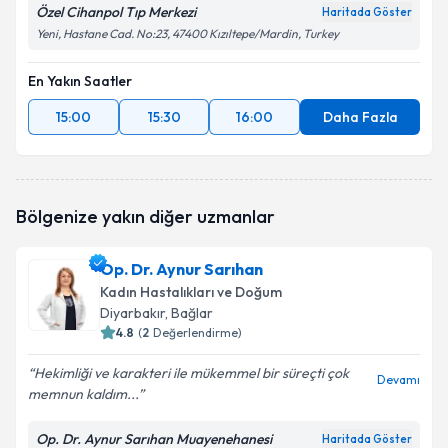
Özel Cihanpol Tıp Merkezi
Haritada Göster
Yeni, Hastane Cad. No:23, 47400 Kızıltepe/Mardin, Turkey
En Yakın Saatler
15:00
15:30
16:00
Daha Fazla
Bölgenize yakın diğer uzmanlar
Op. Dr. Aynur Sarıhan
Kadın Hastalıkları ve Doğum
Diyarbakır
, Bağlar
4.8
(
2
Değerlendirme)
Hekimliği ve karakteri ile mükemmel bir süreçti çok
Devamı
memnun kaldım...
Op. Dr. Aynur Sarıhan Muayenehanesi
Haritada Göster