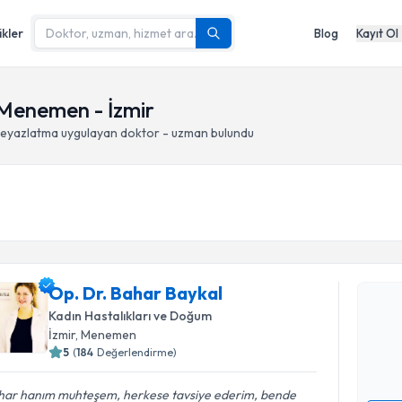
ikler
Blog
Kayıt Ol
, Menemen - İzmir
 beyazlatma
uygulayan doktor - uzman bulundu
Randevu T
Op. Dr. B
Op. Dr. Bahar Baykal
Size bu uzm
Kadın Hastalıkları ve Doğum
hazırlandığ
İzmir
, Menemen
5
(
184
Değerlendirme)
E-posta Ad
har hanım muhteşem, herkese tavsiye ederim, bende