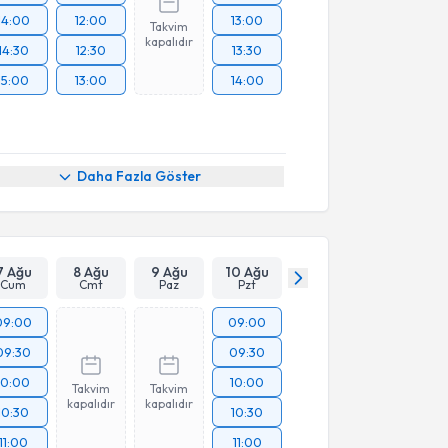
14:00
12:00
13:00
Takvim
kapalıdır
14:30
12:30
13:30
15:00
13:00
14:00
Daha Fazla Göster
7 Ağu
8 Ağu
9 Ağu
10 Ağu
Cum
Cmt
Paz
Pzt
09:00
09:00
09:30
09:30
10:00
10:00
Takvim
Takvim
kapalıdır
kapalıdır
10:30
10:30
11:00
11:00