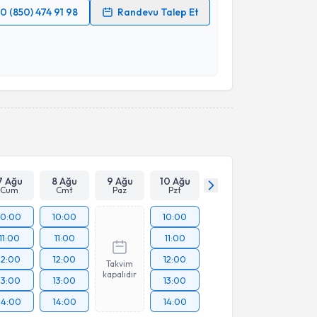
0 (850) 474 91 98
Randevu Talep Et
 verilerimin işlenmesine ilişkin
Aydınlatma Metni
'ni
 ve kişisel verilerimin belirtilen kapsamda
esini kabul ediyorum.
Takvim Talebini Gönder
7 Ağu
8 Ağu
9 Ağu
10 Ağu
Cum
Cmt
Paz
Pzt
10:00
10:00
10:00
11:00
11:00
11:00
12:00
12:00
12:00
Takvim
kapalıdır
13:00
13:00
13:00
14:00
14:00
14:00