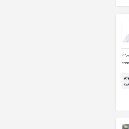
Ca
sami
Me
Kah