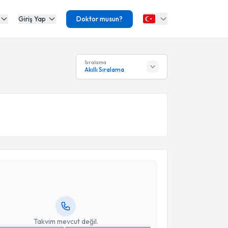
Giriş Yap
Doktor musun?
Sıralama
Akıllı Sıralama
akvimi Talebi
ahar Baykal
için randevu takvimi talebi oluşturun.
andan randevu almanız için bir takvim
ında e-posta ile bilgilendireceğiz.
resiniz
Takvim mevcut değil.