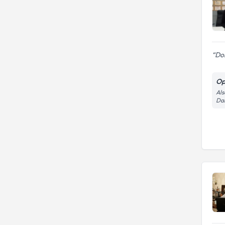
Dok
Op
Als
Dai