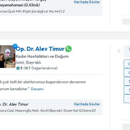
Haritada Göster
ayenehanesi (G.Klinik)
riye Üçok MH. Rüştü Şardağ cd. No.44 D.2
Op. Dr. Alev Timur
Kadın Hastalıkları ve Doğum
İzmir
, Bayraklı
5
(
167
Değerlendirme)
 çok tatlı bir doktorumuz başarılarının devamını
yorum kendisine
Devamı
. Dr. Alev Timur
Haritada Göster
ara Cad. Masuroğlu Mah. No:81 Bayraklı Tower Kat 12 Daire 83