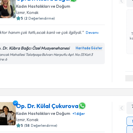
Kadın Hastalıkları ve Doğum
İzmir
, Konak
5
(
2
Değerlendirme)
tor hanım çok tatlı,sıcak kanlı ve çok ilgiliydi.️
Devamı
ka
. Dr. Kübra Bağcı Özel Muayenehanesi
Haritada Göster
ancak Mahallesi Talatpaşa Bulvarı Harputlu Apt. No:33 Kat:3
re: 6
Op. Dr. Külal Çukurova
Kadın Hastalıkları ve Doğum
+
1
diğer
İzmir
, Konak
5
(
58
Değerlendirme)