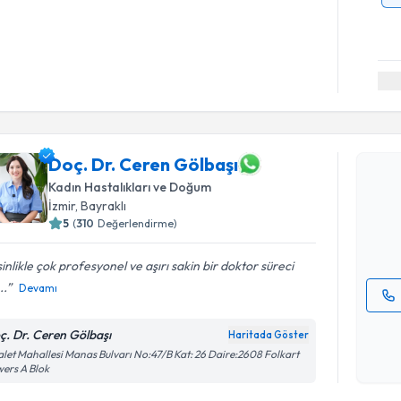
Randevu T
Doç. Dr. Ceren Gölbaşı
Doç. Dr. 
Size bu uzm
Kadın Hastalıkları ve Doğum
hazırlandığ
İzmir
, Bayraklı
5
(
310
Değerlendirme)
E-posta Ad
inlikle çok profesyonel ve aşırı sakin bir doktor süreci
..
Devamı
Kişisel
ç. Dr. Ceren Gölbaşı
Haritada Göster
okudum
let Mahallesi Manas Bulvarı No:47/B Kat: 26 Daire:2608 Folkart
işlenm
ers A Blok