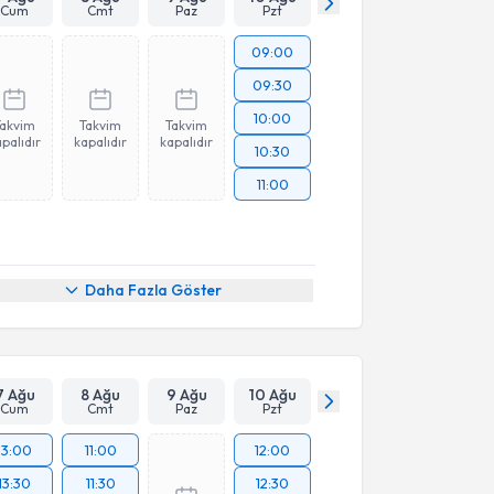
Cum
Cmt
Paz
Pzt
09:00
09:30
10:00
Takvim
Takvim
Takvim
palıdır
kapalıdır
kapalıdır
10:30
11:00
Daha Fazla Göster
7 Ağu
8 Ağu
9 Ağu
10 Ağu
Cum
Cmt
Paz
Pzt
13:00
11:00
12:00
13:30
11:30
12:30