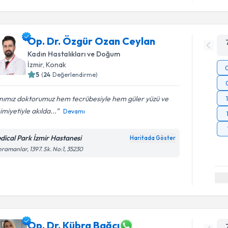
Op. Dr. Özgür Ozan Ceylan
Kadın Hastalıkları ve Doğum
İzmir
, Konak
5
(
24
Değerlendirme)
nımız doktorumuz hem tecrübesiyle hem güler yüzü ve
miyetiyle akılda...
Devamı
dical Park İzmir Hastanesi
Haritada Göster
ramanlar, 1397. Sk. No:1, 35230
Op. Dr. Kübra Bağcı