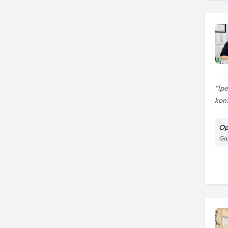
İpe
kont
Op
Gaz