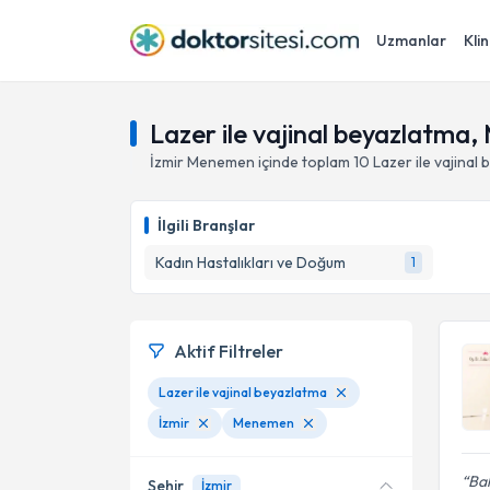
Uzmanlar
Klin
Lazer ile vajinal beyazlatma
İzmir
Menemen
içinde toplam
10
Lazer ile vajinal
İlgili Branşlar
Kadın Hastalıkları ve Doğum
1
Aktif Filtreler
Lazer ile vajinal beyazlatma
İzmir
Menemen
Ba
Şehir
İzmir