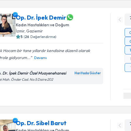
Op. Dr. İpek Demir
Kadın Hastalıkları ve Doğum
İzmir
, Gaziemir
5
(
26
Değerlendirme)
k Hocam bir tane yıllardır kendisine düzenli olarak
role gidiyorum...
Devamı
. Dr. İpek Demir Özel Muayenehanesi
Haritada Göster
i Mah. Önder Cad. No:5 Daire:202
Op. Dr. Sibel Barut
Kadın Hastalıkları ve Doğum