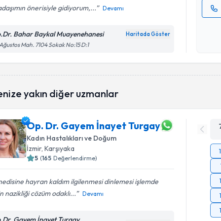
daşımın önerisiyle gidiyorum,...
Devamı
Kişisel
okudum
.Dr. Bahar Baykal Muayenehanesi
Haritada Göster
işlenm
Ağustos Mah. 7104 Sokak No:15 D:1
enize yakın diğer uzmanlar
Op. Dr. Gayem İnayet Turgay
Kadın Hastalıkları ve Doğum
İzmir
, Karşıyaka
5
(
165
Değerlendirme)
edisine hayran kaldım ilgilenmesi dinlemesi işlemde
in nazikliği cözüm odaklı...
Devamı
.Dr. Gayem İnayet Turgay