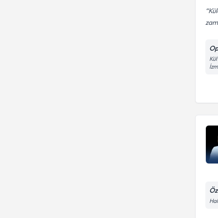
Kül
zam
Op
Kül
İzm
Öz
Hal