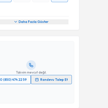
Daha Fazla Göster
akvimi Talebi
Ceren Gölbaşı
için randevu takvimi talebi oluşturun.
andan randevu almanız için bir takvim
ında e-posta ile bilgilendireceğiz.
resiniz
Takvim mevcut değil.
0 (850) 474 22 59
Randevu Talep Et
 verilerimin işlenmesine ilişkin
Aydınlatma Metni
'ni
 ve kişisel verilerimin belirtilen kapsamda
esini kabul ediyorum.