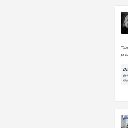
Uzm
pro
Dt
Ert
Gen