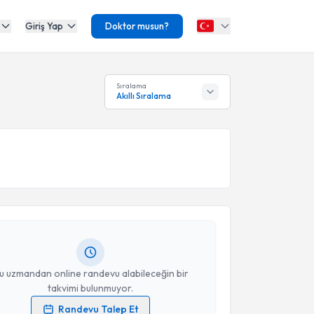
Giriş Yap
Doktor musun?
Sıralama
Akıllı Sıralama
akvimi Talebi
 Memiş
için randevu takvimi talebi oluşturun. Size bu
ndevu almanız için bir takvim hazırlandığında e-
lgilendireceğiz.
resiniz
u uzmandan online randevu alabileceğin bir
takvimi bulunmuyor.
Randevu Talep Et