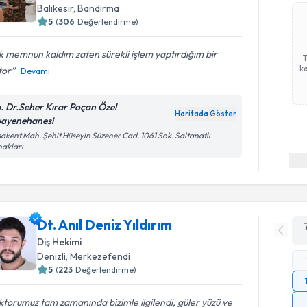
Balıkesir
, Bandırma
5
(
306
Değerlendirme)
 memnun kaldım zaten sürekli işlem yaptırdığım bir
ka
tor
Devamı
. Dr.Seher Kırar Poçan Özel
Haritada Göster
ayenehanesi
akent Mah. Şehit Hüseyin Süzener Cad. 1061 Sok. Saltanatlı
akları
Dt. Anıl Deniz Yıldırım
Diş Hekimi
Denizli
, Merkezefendi
5
(
223
Değerlendirme)
torumuz tam zamanında bizimle ilgilendi, güler yüzü ve