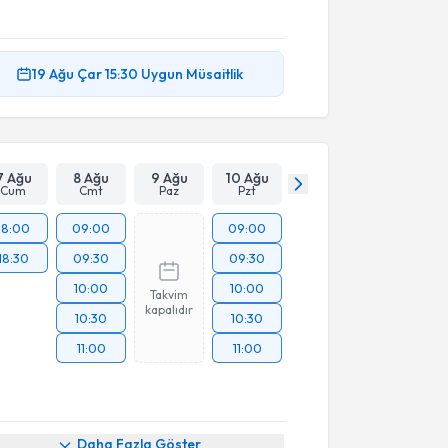
19 Ağu
Çar
15:30
Uygun Müsaitlik
7 Ağu
8 Ağu
9 Ağu
10 Ağu
Cum
Cmt
Paz
Pzt
18:00
09:00
09:00
18:30
09:30
09:30
10:00
10:00
Takvim
kapalıdır
10:30
10:30
11:00
11:00
Daha Fazla Göster