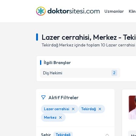
Uzmanlar
Klin
Lazer cerrahisi, Merkez - Tek
Tekirdağ
Merkez
içinde toplam
10
Lazer cerrahisi
İlgili Branşlar
Diş Hekimi
2
Aktif Filtreler
Lazer cerrahisi
Tekirdağ
Merkez
Şehir
Tekirdağ