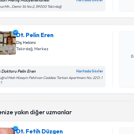
san Memiş Muayenehanesi
Haritada Göster
Randevu T
Kişisel
uz Mh., Demir Sk No:2, 59000 Tekirdağ
okudum
işlenm
Dt. Pelin 
uzmandan ra
Dt. Pelin Eren
posta ile bi
Diş Hekimi
E-posta Ad
Tekirdağ
, Merkez
B
ş Doktoru Pelin Eren
Haritada Göster
Kişisel
uğrul Mah Hüseyin Pehlivan Caddesi Tarkan Apartmanı No: 22 D: 1
 1
okudum
işlenm
Randevu T
enize yakın diğer uzmanlar
Dt. Fetih
Dt. Fetih Düzgen