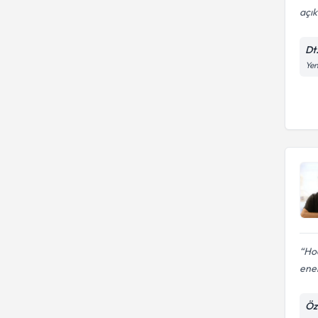
açık
Dt.
Yen
Hoc
ener
Öz