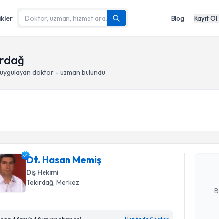
ikler
Blog
Kayıt Ol
irdağ
uygulayan doktor - uzman bulundu
Randevu T
Dt. Hasan
uzmandan ra
Dt. Hasan Memiş
posta ile bi
Diş Hekimi
E-posta Ad
Tekirdağ
, Merkez
B