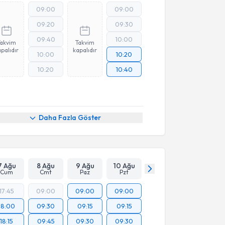
09:00
09:00
09:20
09:30
09:40
10:00
Takvim
Takvim
palıdır
kapalıdır
10:00
10:20
10:20
10:40
Daha Fazla Göster
7 Ağu
8 Ağu
9 Ağu
10 Ağu
Cum
Cmt
Paz
Pzt
17:45
09:00
09:00
09:00
18:00
09:30
09:15
09:15
18:15
09:45
09:30
09:30