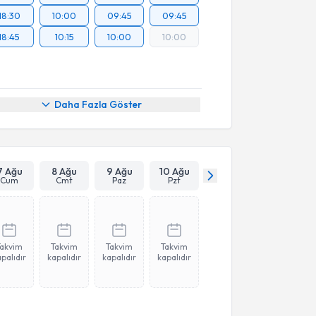
18:30
10:00
09:45
09:45
18:45
10:15
10:00
10:00
Daha Fazla Göster
7 Ağu
8 Ağu
9 Ağu
10 Ağu
Cum
Cmt
Paz
Pzt
Takvim
Takvim
Takvim
Takvim
palıdır
kapalıdır
kapalıdır
kapalıdır