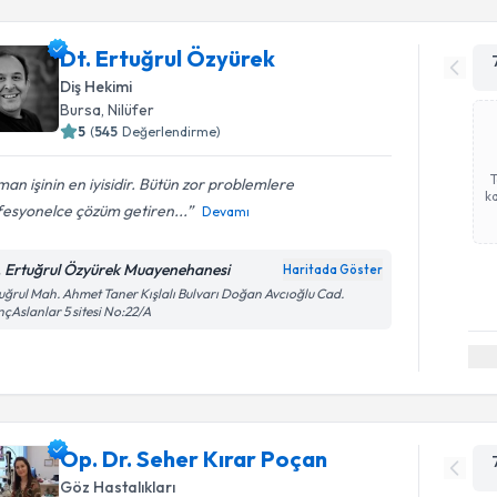
Dt. Ertuğrul Özyürek
Diş Hekimi
Bursa
, Nilüfer
5
(
545
Değerlendirme)
an işinin en iyisidir. Bütün zor problemlere
ka
fesyonelce çözüm getiren...
Devamı
. Ertuğrul Özyürek Muayenehanesi
Haritada Göster
uğrul Mah. Ahmet Taner Kışlalı Bulvarı Doğan Avcıoğlu Cad.
çAslanlar 5 sitesi No:22/A
Op. Dr. Seher Kırar Poçan
Göz Hastalıkları