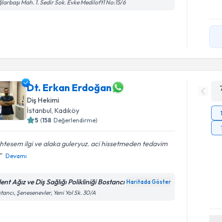
larbaşı Mah. 1. Sedir Sok. Evke Mediloft1 No:15/6
Dt. Erkan Erdoğan
Diş Hekimi
İstanbul
, Kadıköy
5
(
158
Değerlendirme)
tesem ilgi ve alaka guleryuz. aci hissetmeden tedavim
Devamı
ent Ağız ve Diş Sağlığı Polikliniği Bostancı
Haritada Göster
tancı, Şenesenevler, Yeni Yol Sk. 30/A