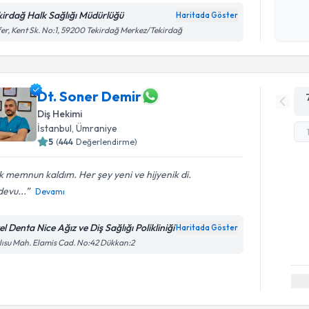
Kişisel
kirdağ Halk Sağlığı Müdürlüğü
Haritada Göster
okudum
er, Kent Sk. No:1, 59200 Tekirdağ Merkez/Tekirdağ
işlenm
Dt. Soner Demir
Diş Hekimi
İstanbul
, Ümraniye
5
(
444
Değerlendirme)
 memnun kaldım. Her şey yeni ve hijyenik di.
evu...
Devamı
l Denta Nice Ağız ve Diş Sağlığı Polikliniği
Haritada Göster
lısu Mah. Elamis Cad. No:42 Dükkan:2