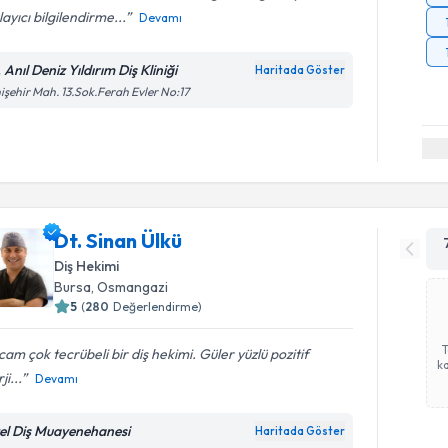
layıcı bilgilendirme...
Devamı
 Anıl Deniz Yıldırım Diş Kliniği
Haritada Göster
işehir Mah. 13.Sok.Ferah Evler No:17
Dt. Sinan Ülkü
Diş Hekimi
Bursa
, Osmangazi
5
(
280
Değerlendirme)
am çok tecrübeli bir diş hekimi. Güler yüzlü pozitif
ka
ji...
Devamı
el Diş Muayenehanesi
Haritada Göster