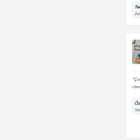
Te
Zaf
Çok
rand
Öze
Tat