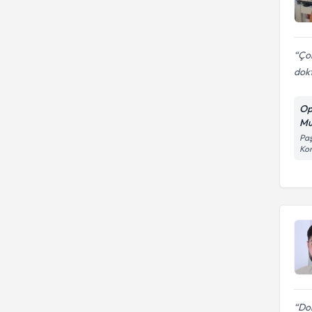
Çok
dok
Op
Mu
Paş
Kon
Dok