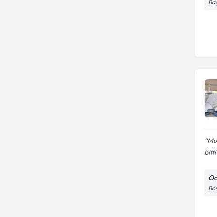
Bağ
Muh
bitti
Od
Bos