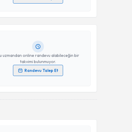
akvimi Talebi
 verilerimin işlenmesine ilişkin
Aydınlatma Metni
'ni
 ve kişisel verilerimin belirtilen kapsamda
esini kabul ediyorum.
Eren
için randevu takvimi talebi oluşturun. Size bu
ndevu almanız için bir takvim hazırlandığında e-
Takvim Talebini Gönder
lgilendireceğiz.
resiniz
u uzmandan online randevu alabileceğin bir
takvimi bulunmuyor.
Randevu Talep Et
 verilerimin işlenmesine ilişkin
Aydınlatma Metni
'ni
 ve kişisel verilerimin belirtilen kapsamda
esini kabul ediyorum.
Takvim Talebini Gönder
akvimi Talebi
 Düzgen
için randevu takvimi talebi oluşturun. Size bu