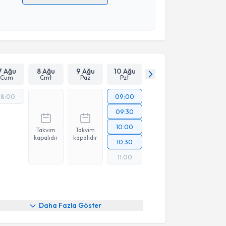
 verilerimin işlenmesine ilişkin
Aydınlatma Metni
'ni
 ve kişisel verilerimin belirtilen kapsamda
esini kabul ediyorum.
Takvim Talebini Gönder
7 Ağu
8 Ağu
9 Ağu
10 Ağu
Cum
Cmt
Paz
Pzt
18:00
09:00
09:30
10:00
Takvim
Takvim
kapalıdır
kapalıdır
10:30
11:00
Daha Fazla Göster