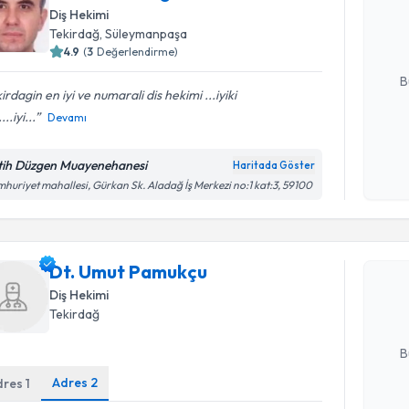
uzmandan ra
Diş Hekimi
posta ile bi
Tekirdağ
, Süleymanpaşa
4.9
(
3
Değerlendirme)
E-posta Ad
B
irdagin en iyi ve numarali dis hekimi ...iyiki
...iyi...
Devamı
Kişisel
okudum
tih Düzgen Muayenehanesi
Haritada Göster
işlenm
huriyet mahallesi, Gürkan Sk. Aladağ İş Merkezi no:1 kat:3, 59100
Randevu T
Dt. Umut 
Dt. Umut Pamukçu
bu uzmandan
posta ile bi
Diş Hekimi
Tekirdağ
E-posta Ad
B
Adres
2
dres
1