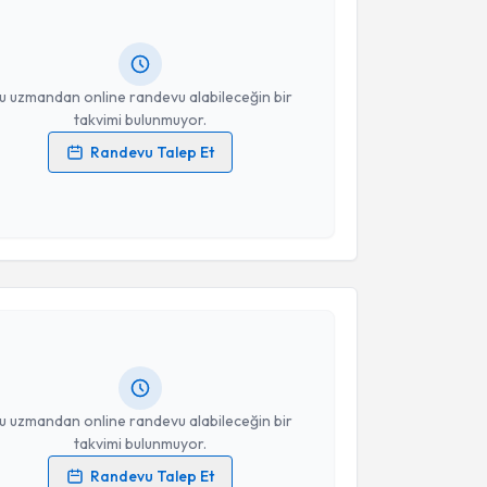
ndevu almanız için bir takvim hazırlandığında e-
lgilendireceğiz.
resiniz
u uzmandan online randevu alabileceğin bir
takvimi bulunmuyor.
Randevu Talep Et
 verilerimin işlenmesine ilişkin
Aydınlatma Metni
'ni
 ve kişisel verilerimin belirtilen kapsamda
esini kabul ediyorum.
akvimi Talebi
Takvim Talebini Gönder
Pamukçu
için randevu takvimi talebi oluşturun. Size
 randevu almanız için bir takvim hazırlandığında e-
lgilendireceğiz.
resiniz
u uzmandan online randevu alabileceğin bir
takvimi bulunmuyor.
Randevu Talep Et