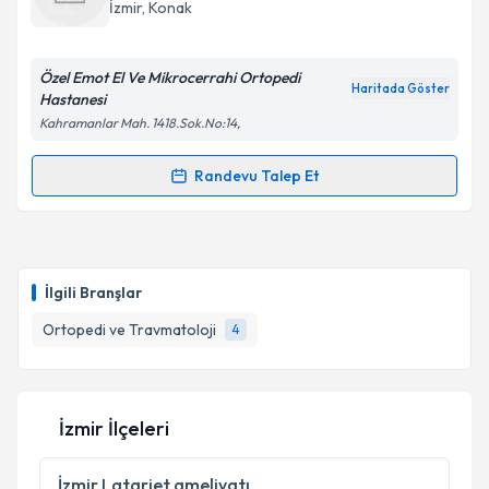
E-posta Adresiniz
İzmir
, Konak
Özel Emot El Ve Mikrocerrahi Ortopedi
Haritada Göster
Hastanesi
Kişisel verilerimin işlenmesine ilişkin
Aydınlatma
Kahramanlar Mah. 1418.Sok.No:14,
Metni
'ni okudum ve kişisel verilerimin belirtilen
kapsamda işlenmesini kabul ediyorum.
Randevu Talep Et
Randevu Takvimi Talebi
Takvim Talebini Gönder
Doç. Dr. Murat Kayalar
için randevu takvimi talebi
oluşturun. Size bu uzmandan randevu almanız için bir
İlgili Branşlar
takvim hazırlandığında e-posta ile bilgilendireceğiz.
Ortopedi ve Travmatoloji
4
E-posta Adresiniz
İzmir İlçeleri
Kişisel verilerimin işlenmesine ilişkin
Aydınlatma
Metni
'ni okudum ve kişisel verilerimin belirtilen
İzmir
Latarjet ameliyatı