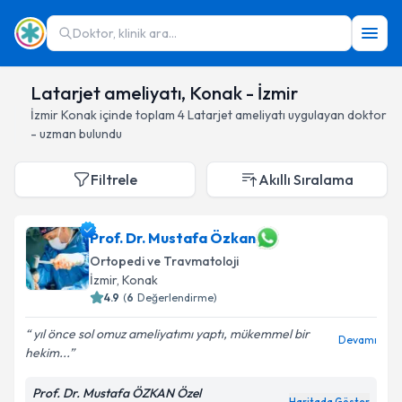
Doktor, klinik ara...
Latarjet ameliyatı, Konak - İzmir
İzmir
Konak
içinde toplam
4
Latarjet ameliyatı
uygulayan doktor
- uzman bulundu
Filtrele
Akıllı Sıralama
Prof. Dr. Mustafa Özkan
Ortopedi ve Travmatoloji
İzmir
, Konak
4.9
(
6
Değerlendirme)
yıl önce sol omuz ameliyatımı yaptı, mükemmel bir
Devamı
hekim...
Prof. Dr. Mustafa ÖZKAN Özel