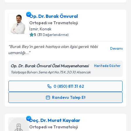
Op. Dr. Mustafa Özcan
için randevu takvimi talebi
oluşturun. Size bu uzmandan randevu almanız için bir
Op. Dr. Burak Önvural
takvim hazırlandığında e-posta ile bilgilendireceğiz.
Ortopedi ve Travmatoloji
E-posta Adresiniz
İzmir
, Konak
5
(
31
Değerlendirme)
Burak Bey'in gerek hastaya olan ilgisi gerek tıbbi
Devamı
uzmanlığı...
Kişisel verilerimin işlenmesine ilişkin
Aydınlatma
Metni
'ni okudum ve kişisel verilerimin belirtilen
Op. Dr. Burak Önvural Özel Muayenehanesi
Haritada Göster
kapsamda işlenmesini kabul ediyorum.
Talatpaşa Bulvarı.Sema Apt.No.75 K.3 D.10 Alsancak
Takvim Talebini Gönder
0 (850) 811 31 62
Randevu Takvimi Talebi
Randevu Talep Et
Op. Dr. Burak Önvural
için randevu takvimi talebi
oluşturun. Size bu uzmandan randevu almanız için bir
Doç. Dr. Murat Kayalar
takvim hazırlandığında e-posta ile bilgilendireceğiz.
Ortopedi ve Travmatoloji