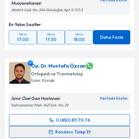
Haritada Göster
Muayenehanesi
Atatürk Cad. No: 244 Gündoğdu Apt. K:3 D:3
En Yakın Saatler
Yarın
Yarın
Yarın
Daha Fazla
17:00
17:30
18:00
Op. Dr. Mustafa Özcan
Ortopedi ve Travmatoloji
İzmir
, Konak
İzmir Özel Gazi Hastanesi
Haritada Göster
Kahramanlar Mah. 1421 Sok. No: 29
0 (850) 811 70 76
Randevu Takvimi Talebi
Randevu Talep Et