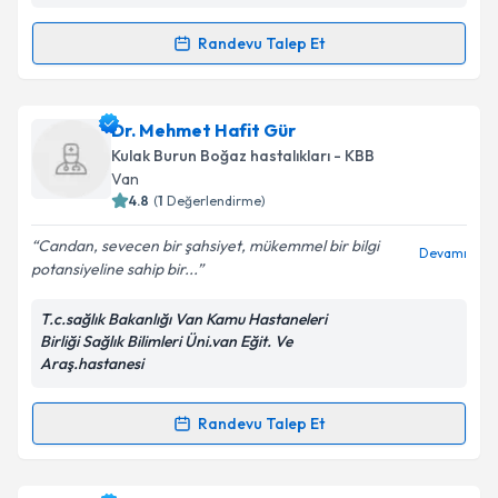
kapsamda işlenmesini kabul ediyorum.
Randevu Talep Et
Randevu Takvimi Talebi
Takvim Talebini Gönder
Uzm. Dr. İlhan Sezen
için randevu takvimi talebi
Dr. Mehmet Hafit Gür
oluşturun. Size bu uzmandan randevu almanız için bir
Kulak Burun Boğaz hastalıkları - KBB
takvim hazırlandığında e-posta ile bilgilendireceğiz.
Van
4.8
(
1
Değerlendirme)
E-posta Adresiniz
Candan, sevecen bir şahsiyet, mükemmel bir bilgi
Devamı
potansiyeline sahip bir...
T.c.sağlık Bakanlığı Van Kamu Hastaneleri
Kişisel verilerimin işlenmesine ilişkin
Aydınlatma
Birliği Sağlık Bilimleri Üni.van Eğit. Ve
Metni
'ni okudum ve kişisel verilerimin belirtilen
Araş.hastanesi
kapsamda işlenmesini kabul ediyorum.
Randevu Talep Et
Randevu Takvimi Talebi
Takvim Talebini Gönder