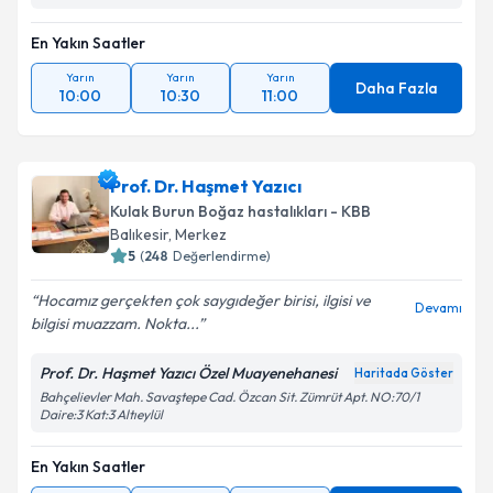
En Yakın Saatler
Yarın
Yarın
Yarın
Daha Fazla
10:00
10:30
11:00
Prof. Dr. Haşmet Yazıcı
Kulak Burun Boğaz hastalıkları - KBB
Balıkesir
, Merkez
5
(
248
Değerlendirme)
Hocamız gerçekten çok saygıdeğer birisi, ilgisi ve
Devamı
bilgisi muazzam. Nokta...
Prof. Dr. Haşmet Yazıcı Özel Muayenehanesi
Haritada Göster
Bahçelievler Mah. Savaştepe Cad. Özcan Sit. Zümrüt Apt. NO:70/1
Daire:3 Kat:3 Altıeylül
En Yakın Saatler