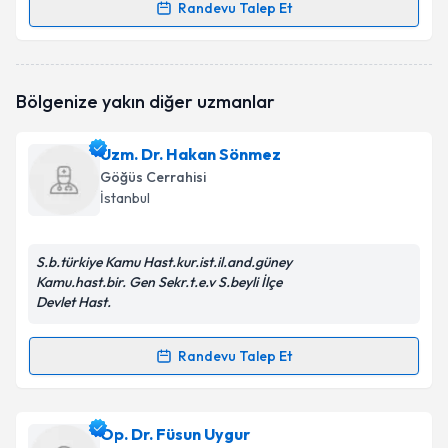
Randevu Talep Et
Randevu Takvimi Talebi
Dr. Ömer Süha Vardareli
için randevu takvimi talebi
Bölgenize yakın diğer uzmanlar
oluşturun. Size bu uzmandan randevu almanız için bir
takvim hazırlandığında e-posta ile bilgilendireceğiz.
Uzm. Dr. Hakan Sönmez
E-posta Adresiniz
Göğüs Cerrahisi
İstanbul
S.b.türkiye Kamu Hast.kur.ist.il.and.güney
Kişisel verilerimin işlenmesine ilişkin
Aydınlatma
Kamu.hast.bir. Gen Sekr.t.e.v S.beyli İlçe
Metni
'ni okudum ve kişisel verilerimin belirtilen
Devlet Hast.
kapsamda işlenmesini kabul ediyorum.
Randevu Talep Et
Randevu Takvimi Talebi
Takvim Talebini Gönder
Uzm. Dr. Hakan Sönmez
için randevu takvimi talebi
Op. Dr. Füsun Uygur