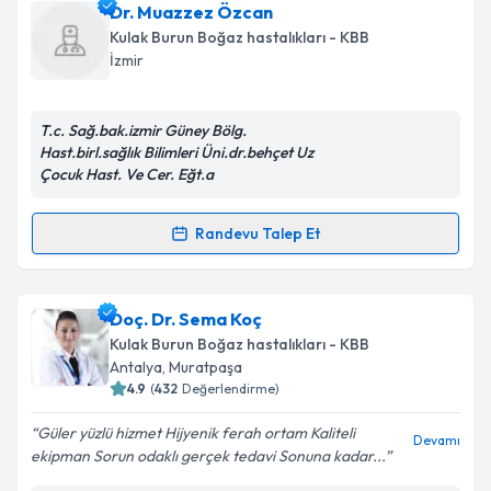
Dr. Mehmet Hafit Gür
için randevu takvimi talebi
Dr. Muazzez Özcan
oluşturun. Size bu uzmandan randevu almanız için bir
Kulak Burun Boğaz hastalıkları - KBB
takvim hazırlandığında e-posta ile bilgilendireceğiz.
İzmir
E-posta Adresiniz
T.c. Sağ.bak.izmir Güney Bölg.
Hast.birl.sağlık Bilimleri Üni.dr.behçet Uz
Çocuk Hast. Ve Cer. Eğt.a
Kişisel verilerimin işlenmesine ilişkin
Aydınlatma
Metni
'ni okudum ve kişisel verilerimin belirtilen
Randevu Talep Et
Randevu Takvimi Talebi
kapsamda işlenmesini kabul ediyorum.
Dr. Muazzez Özcan
Takvim Talebini Gönder
için randevu takvimi talebi
Doç. Dr. Sema Koç
oluşturun. Size bu uzmandan randevu almanız için bir
Kulak Burun Boğaz hastalıkları - KBB
takvim hazırlandığında e-posta ile bilgilendireceğiz.
Antalya
, Muratpaşa
4.9
(
432
Değerlendirme)
E-posta Adresiniz
Güler yüzlü hizmet Hijyenik ferah ortam Kaliteli
Devamı
ekipman Sorun odaklı gerçek tedavi Sonuna kadar...