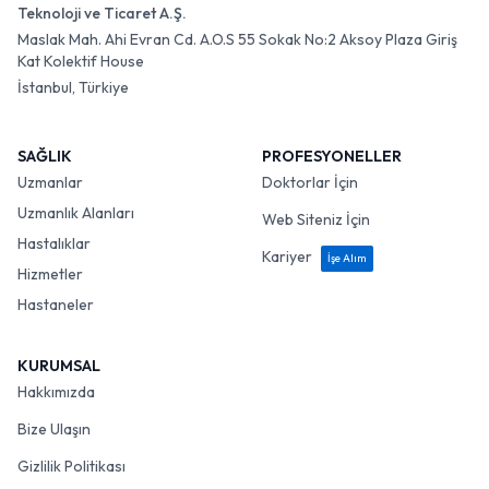
Teknoloji ve Ticaret A.Ş.
Maslak Mah. Ahi Evran Cd. A.O.S 55 Sokak No:2 Aksoy Plaza Giriş
Kat Kolektif House
İstanbul, Türkiye
SAĞLIK
PROFESYONELLER
Uzmanlar
Doktorlar İçin
Uzmanlık Alanları
Web Siteniz İçin
Hastalıklar
Kariyer
İşe Alım
Hizmetler
Hastaneler
KURUMSAL
Hakkımızda
Bize Ulaşın
Gizlilik Politikası