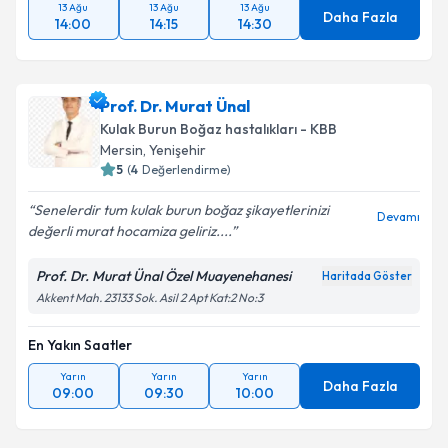
13 Ağu
13 Ağu
13 Ağu
Daha Fazla
14:00
14:15
14:30
Prof. Dr. Murat Ünal
Kulak Burun Boğaz hastalıkları - KBB
Mersin
, Yenişehir
5
(
4
Değerlendirme)
Senelerdir tum kulak burun boğaz şikayetlerinizi
Devamı
değerli murat hocamiza geliriz....
Prof. Dr. Murat Ünal Özel Muayenehanesi
Haritada Göster
Akkent Mah. 23133 Sok. Asil 2 Apt Kat:2 No:3
En Yakın Saatler
Yarın
Yarın
Yarın
Daha Fazla
09:00
09:30
10:00