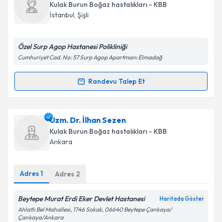
oluşturun. Size bu uzmandan randevu almanız için bir
Kulak Burun Boğaz hastalıkları - KBB
takvim hazırlandığında e-posta ile bilgilendireceğiz.
İstanbul
, Şişli
E-posta Adresiniz
Özel Surp Agop Hastanesi Polikliniği
Cumhuriyet Cad. No: 57 Surp Agop Apartmanı Elmadağ
Kişisel verilerimin işlenmesine ilişkin
Aydınlatma
Randevu Talep Et
Randevu Takvimi Talebi
Metni
'ni okudum ve kişisel verilerimin belirtilen
kapsamda işlenmesini kabul ediyorum.
Op. Dr. Füsun Uygur
için randevu takvimi talebi
Uzm. Dr. İlhan Sezen
oluşturun. Size bu uzmandan randevu almanız için bir
Takvim Talebini Gönder
Kulak Burun Boğaz hastalıkları - KBB
takvim hazırlandığında e-posta ile bilgilendireceğiz.
Ankara
E-posta Adresiniz
Adres
1
Adres
2
Beytepe Murat Erdi Eker Devlet Hastanesi
Haritada Göster
Kişisel verilerimin işlenmesine ilişkin
Aydınlatma
Ahlatlı Bel Mahallesi, 1746 Sokak, 06640 Beytepe Çankaya/
Metni
'ni okudum ve kişisel verilerimin belirtilen
Çankaya/Ankara