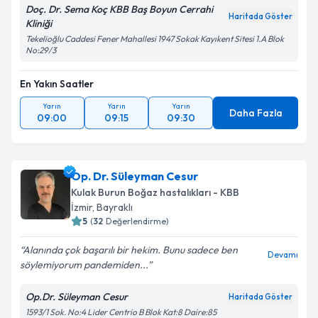
Doç. Dr. Sema Koç KBB Baş Boyun Cerrahi
Kişisel verilerimin işlenmesine ilişkin
Aydınlatma
Haritada Göster
Kliniği
Metni
'ni okudum ve kişisel verilerimin belirtilen
Tekelioğlu Caddesi Fener Mahallesi 1947 Sokak Kayıkent Sitesi 1.A Blok
kapsamda işlenmesini kabul ediyorum.
No:29/3
En Yakın Saatler
Takvim Talebini Gönder
Yarın
Yarın
Yarın
Daha Fazla
09:00
09:15
09:30
Op. Dr. Süleyman Cesur
Kulak Burun Boğaz hastalıkları - KBB
İzmir
, Bayraklı
5
(
32
Değerlendirme)
Alanında çok başarılı bir hekim. Bunu sadece ben
Devamı
söylemiyorum pandemiden...
Op.Dr. Süleyman Cesur
Haritada Göster
1593/1 Sok. No:4 Lider Centrio B Blok Kat:8 Daire:85