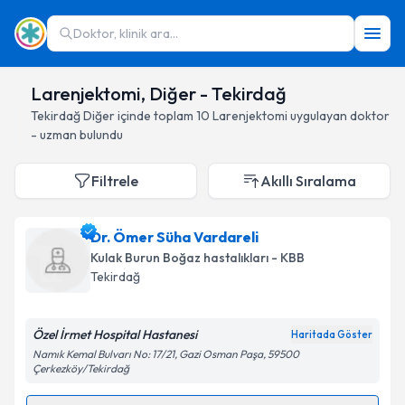
Doktor, klinik ara...
Larenjektomi, Diğer - Tekirdağ
Tekirdağ
Diğer
içinde toplam
10
Larenjektomi
uygulayan doktor
- uzman bulundu
Filtrele
Akıllı Sıralama
Dr. Ömer Süha Vardareli
Kulak Burun Boğaz hastalıkları - KBB
Tekirdağ
Özel İrmet Hospital Hastanesi
Haritada Göster
Namık Kemal Bulvarı No: 17/21, Gazi Osman Paşa, 59500
Çerkezköy/Tekirdağ