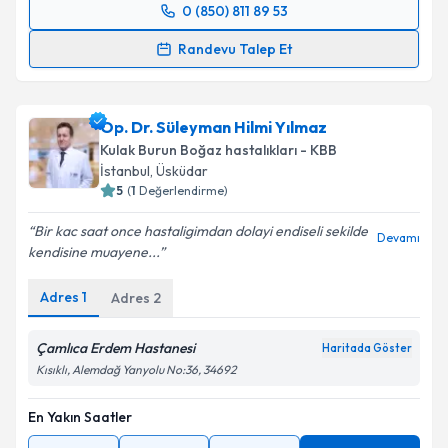
0 (850) 811 89 53
Randevu Takvimi Talebi
Randevu Talep Et
Doç. Dr. Necati Enver
için randevu takvimi talebi
oluşturun. Size bu uzmandan randevu almanız için bir
Op. Dr. Süleyman Hilmi Yılmaz
takvim hazırlandığında e-posta ile bilgilendireceğiz.
Kulak Burun Boğaz hastalıkları - KBB
E-posta Adresiniz
İstanbul
, Üsküdar
5
(
1
Değerlendirme)
Bir kac saat once hastaligimdan dolayi endiseli sekilde
Devamı
kendisine muayene...
Kişisel verilerimin işlenmesine ilişkin
Aydınlatma
Metni
'ni okudum ve kişisel verilerimin belirtilen
Adres
1
Adres
2
kapsamda işlenmesini kabul ediyorum.
Çamlıca Erdem Hastanesi
Haritada Göster
Takvim Talebini Gönder
Kısıklı, Alemdağ Yanyolu No:36, 34692
En Yakın Saatler