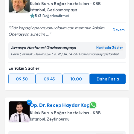
bilgilendireceğiz.
Kulak Burun Boğaz hastalıkları - KBB
İstanbul
, Gaziosmanpaşa
E-posta Adresiniz
5
(
3
Değerlendirme)
Göz kapagi operasyonu oldum cok memnun kaldim.
Devamı
Operasyon surecim ...
Kişisel verilerimin işlenmesine ilişkin
Aydınlatma
Avrasya Hastanesi Gaziosmanpaşa
Haritada Göster
Metni
'ni okudum ve kişisel verilerimin belirtilen
Fevzi Çakmak, Hekimsuyu Cd. 26/34, 34250 Gaziosmanpaşa/İstanbul
kapsamda işlenmesini kabul ediyorum.
En Yakın Saatler
Takvim Talebini Gönder
09:30
09:45
10:00
Daha Fazla
Op. Dr. Recep Haydar Koç
Kulak Burun Boğaz hastalıkları - KBB
İstanbul
, Zeytinburnu