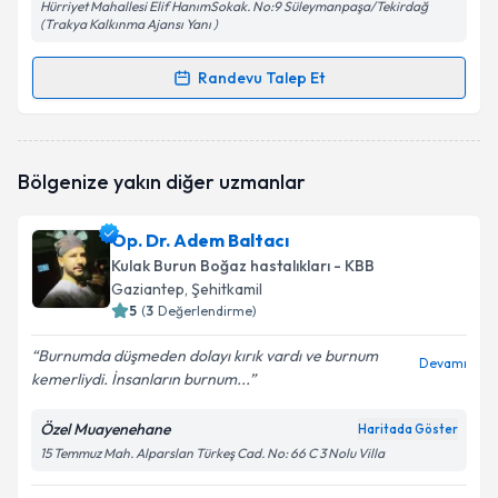
Hürriyet Mahallesi Elif HanımSokak. No:9 Süleymanpaşa/Tekirdağ
(Trakya Kalkınma Ajansı Yanı )
Randevu Talep Et
Randevu Takvimi Talebi
Op. Dr. Özcan Gökdemir
için randevu takvimi talebi
Bölgenize yakın diğer uzmanlar
oluşturun. Size bu uzmandan randevu almanız için bir
takvim hazırlandığında e-posta ile bilgilendireceğiz.
Op. Dr. Adem Baltacı
E-posta Adresiniz
Kulak Burun Boğaz hastalıkları - KBB
Gaziantep
, Şehitkamil
5
(
3
Değerlendirme)
Burnumda düşmeden dolayı kırık vardı ve burnum
Kişisel verilerimin işlenmesine ilişkin
Aydınlatma
Devamı
kemerliydi. İnsanların burnum...
Metni
'ni okudum ve kişisel verilerimin belirtilen
kapsamda işlenmesini kabul ediyorum.
Özel Muayenehane
Haritada Göster
15 Temmuz Mah. Alparslan Türkeş Cad. No: 66 C 3 Nolu Villa
Takvim Talebini Gönder