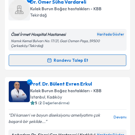
Dr. Ömer Süha Vardareli
Kulak Burun Boğaz hastalıkları - KBB
Tekirdağ
Özel İrmet Hospital Hastanesi
Haritada Göster
Namık Kemal Bulvarı No: 17/21, Gazi Osman Paşa, 59500
Çerkezköy/Tekirdağ
Randevu Talep Et
Randevu Takvimi Talebi
Dr. Ömer Süha Vardareli
için randevu takvimi talebi
Prof. Dr. Bülent Evren Erkul
oluşturun. Size bu uzmandan randevu almanız için bir
Kulak Burun Boğaz hastalıkları - KBB
takvim hazırlandığında e-posta ile bilgilendireceğiz.
İstanbul
, Kadıköy
5
(
2
Değerlendirme)
E-posta Adresiniz
Dil kanseri ve boyun diseksiyonu ameliyatımı çok
Devamı
başarılı bir şekilde...