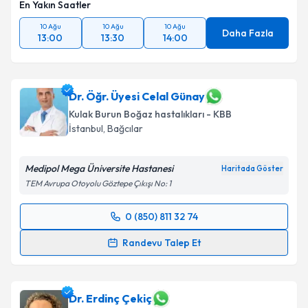
En Yakın Saatler
10 Ağu
10 Ağu
10 Ağu
Daha Fazla
13:00
13:30
14:00
Dr. Öğr. Üyesi Celal Günay
Kulak Burun Boğaz hastalıkları - KBB
İstanbul
, Bağcılar
Medipol Mega Üniversite Hastanesi
Haritada Göster
TEM Avrupa Otoyolu Göztepe Çıkışı No: 1
0 (850) 811 32 74
Randevu Takvimi Talebi
Randevu Talep Et
Dr. Öğr. Üyesi Celal Günay
için randevu takvimi
talebi oluşturun. Size bu uzmandan randevu almanız
için bir takvim hazırlandığında e-posta ile
Dr. Erdinç Çekiç