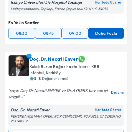
İstinye Üniversitesi Liv Hospital Topkapı
Haritada Göster
Maltepe Mahallesi, Topkapı, Edirne Çırpıcı Yolu Sk. No: 9, 34010
En Yakın Saatler
08:30
08:45
09:00
Daha Fazla
Doç. Dr. Necati Enver
Kulak Burun Boğaz hastalıkları - KBB
İstanbul
, Kadıköy
5
(
8
Değerlendirme)
sayin Doç.Dr Necati ENVER ve Dr.AYBERK bey cok iyi
Devamı
saygili...
Doç. Dr. Necati Enver
Haritada Göster
FENERBAHÇE MAH. OPERATÖR CEMİLCEMİL TOPUZLU CADDESİ NO
25 DAİRE 2