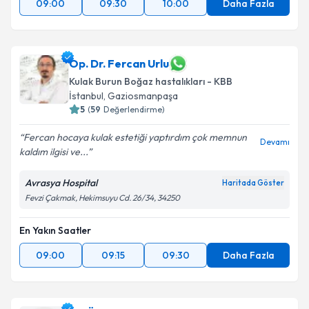
09:00
09:30
10:00
Daha Fazla
Op. Dr. Fercan Urlu
Kulak Burun Boğaz hastalıkları - KBB
İstanbul
, Gaziosmanpaşa
5
(
59
Değerlendirme)
Fercan hocaya kulak estetiği yaptırdım çok memnun
Devamı
kaldım ilgisi ve...
Avrasya Hospital
Haritada Göster
Fevzi Çakmak, Hekimsuyu Cd. 26/34, 34250
En Yakın Saatler
09:00
09:15
09:30
Daha Fazla