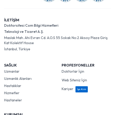
İLETİŞİM
Doktorsitesi Com Bilgi Hizmetleri
Teknoloji ve Ticaret A.Ş.
Maslak Mah. Ahi Evran Cd. A.O.S 55 Sokak No:2 Aksoy Plaza Giriş
Kat Kolektif House
İstanbul, Türkiye
SAĞLIK
PROFESYONELLER
Uzmanlar
Doktorlar İçin
Uzmanlık Alanları
Web Siteniz İçin
Hastalıklar
Kariyer
İşe Alım
Hizmetler
Hastaneler
KURUMSAL