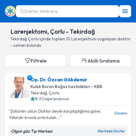
Doktor, klinik ara...
Larenjektomi, Çorlu - Tekirdağ
Tekirdağ
Çorlu
içinde toplam
10
Larenjektomi
uygulayan doktor
- uzman bulundu
Filtrele
Akıllı Sıralama
Op. Dr. Özcan Gökdemir
Kulak Burun Boğaz hastalıkları - KBB
Tekirdağ
, Çorlu
5
(
1
Değerlendirme)
Şükürler olsun Doktor beyle karşılaştığımız güne.
Devamı
Yıllardır kronik orta kulak...
Olgun göz Tıp Merkezi
Haritada Göster