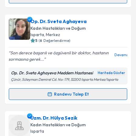
Randevu Takvimi Talebi
Op. Dr. Kadriye Karadağ Tanrıverdi
için randevu
Op. Dr. Sveta Aghayeva
takvimi talebi oluşturun. Size bu uzmandan randevu
Kadın Hastalıkları ve Doğum
almanız için bir takvim hazırlandığında e-posta ile
Isparta
, Merkez
bilgilendireceğiz.
5
(
6
Değerlendirme)
E-posta Adresiniz
Son derece başarılı ve özgüvenli bir doktor, hastanın
Devamı
sormasına gerek...
Op. Dr. Sveta Aghayeva Meddem Hastanesi
Haritada Göster
Çünür, Süleyman Demirel Cd. No: 179, 32200 Isparta Merkez/Isparta
Kişisel verilerimin işlenmesine ilişkin
Aydınlatma
Metni
'ni okudum ve kişisel verilerimin belirtilen
kapsamda işlenmesini kabul ediyorum.
Randevu Talep Et
Randevu Takvimi Talebi
Takvim Talebini Gönder
Op. Dr. Sveta Aghayeva
için randevu takvimi talebi
Uzm. Dr. Hülya Sezik
oluşturun. Size bu uzmandan randevu almanız için bir
Kadın Hastalıkları ve Doğum
takvim hazırlandığında e-posta ile bilgilendireceğiz.
Isparta