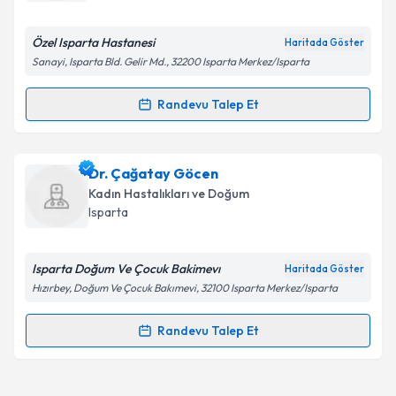
E-posta Adresiniz
Özel Isparta Hastanesi
Haritada Göster
Sanayi, Isparta Bld. Gelir Md., 32200 Isparta Merkez/Isparta
Kişisel verilerimin işlenmesine ilişkin
Aydınlatma
Randevu Talep Et
Randevu Takvimi Talebi
Metni
'ni okudum ve kişisel verilerimin belirtilen
kapsamda işlenmesini kabul ediyorum.
Uzm. Dr. Hülya Sezik
için randevu takvimi talebi
Dr. Çağatay Göcen
oluşturun. Size bu uzmandan randevu almanız için bir
Takvim Talebini Gönder
Kadın Hastalıkları ve Doğum
takvim hazırlandığında e-posta ile bilgilendireceğiz.
Isparta
E-posta Adresiniz
Isparta Doğum Ve Çocuk Bakimevı
Haritada Göster
Hızırbey, Doğum Ve Çocuk Bakımevi, 32100 Isparta Merkez/Isparta
Kişisel verilerimin işlenmesine ilişkin
Aydınlatma
Randevu Talep Et
Randevu Takvimi Talebi
Metni
'ni okudum ve kişisel verilerimin belirtilen
kapsamda işlenmesini kabul ediyorum.