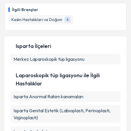
Dr. Çağatay Göcen
için randevu takvimi talebi
oluşturun. Size bu uzmandan randevu almanız için bir
Takvim Talebini Gönder
İlgili Branşlar
takvim hazırlandığında e-posta ile bilgilendireceğiz.
Kadın Hastalıkları ve Doğum
4
E-posta Adresiniz
Isparta İlçeleri
Kişisel verilerimin işlenmesine ilişkin
Aydınlatma
Merkez
Metni
Laparoskopik tüp ligasyonu
'ni okudum ve kişisel verilerimin belirtilen
kapsamda işlenmesini kabul ediyorum.
Laparoskopik tüp ligasyonu ile İlgili
Takvim Talebini Gönder
Hastalıklar
Isparta Anormal Rahim kanamaları
Isparta Genital Estetik (Labioplasti, Perinoplasti,
Vajinoplasti)