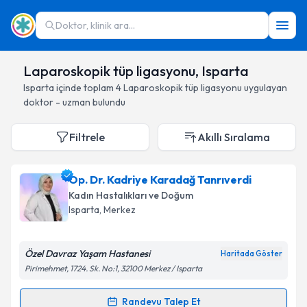
Doktor, klinik ara...
Laparoskopik tüp ligasyonu, Isparta
Isparta
içinde toplam
4
Laparoskopik tüp ligasyonu
uygulayan
doktor - uzman bulundu
Filtrele
Akıllı Sıralama
Op. Dr. Kadriye Karadağ Tanrıverdi
Kadın Hastalıkları ve Doğum
Isparta
, Merkez
Özel Davraz Yaşam Hastanesi
Haritada Göster
Pirimehmet, 1724. Sk. No:1, 32100 Merkez / Isparta
Randevu Talep Et