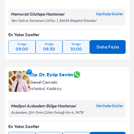
Memorial Göztepe Hastanesi
Haritada Göster
Yeni Sahra, Karaman Cd No: 1, 34634 Ataşehir/İstanbul
En Yakın Saatler
10 Ağu
10 Ağu
10 Ağu
Daha Fazla
09:00
09:30
10:00
Op. Dr. Eyüp Sevim
Genel Cerrahi
İstanbul
, Kadıköy
Medipol Acıbadem Bölge Hastanesi
Haritada Göster
Acıbadem, Şht. Emin Çölen Sokağı No:4, 34718
En Yakın Saatler