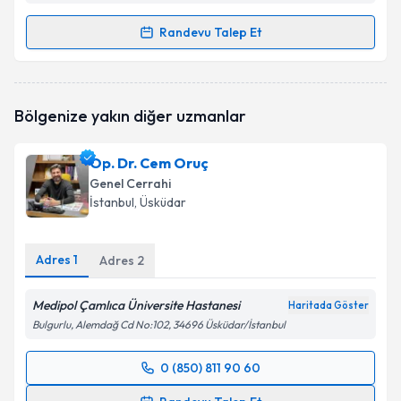
Randevu Talep Et
Randevu Takvimi Talebi
Op. Dr. Süleyman Tümen
için randevu takvimi talebi
Bölgenize yakın diğer uzmanlar
oluşturun. Size bu uzmandan randevu almanız için bir
takvim hazırlandığında e-posta ile bilgilendireceğiz.
Op. Dr. Cem Oruç
E-posta Adresiniz
Genel Cerrahi
İstanbul
, Üsküdar
Adres
1
Kişisel verilerimin işlenmesine ilişkin
Adres
2
Aydınlatma
Metni
'ni okudum ve kişisel verilerimin belirtilen
kapsamda işlenmesini kabul ediyorum.
Medipol Çamlıca Üniversite Hastanesi
Haritada Göster
Bulgurlu, Alemdağ Cd No:102, 34696 Üsküdar/İstanbul
Takvim Talebini Gönder
0 (850) 811 90 60
Randevu Takvimi Talebi