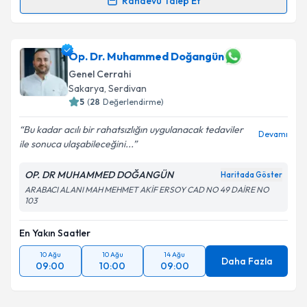
Randevu Talep Et
Op. Dr. Cem Oruç
için randevu takvimi talebi
oluşturun. Size bu uzmandan randevu almanız için bir
takvim hazırlandığında e-posta ile bilgilendireceğiz.
Op. Dr. Muhammed Doğangün
Genel Cerrahi
E-posta Adresiniz
Sakarya
, Serdivan
5
(
28
Değerlendirme)
Bu kadar acılı bir rahatsızlığın uygulanacak tedaviler
Devamı
ile sonuca ulaşabileceğini...
Kişisel verilerimin işlenmesine ilişkin
Aydınlatma
Metni
'ni okudum ve kişisel verilerimin belirtilen
OP. DR MUHAMMED DOĞANGÜN
Haritada Göster
kapsamda işlenmesini kabul ediyorum.
ARABACI ALANI MAH MEHMET AKİF ERSOY CAD NO 49 DAİRE NO
103
Takvim Talebini Gönder
En Yakın Saatler
10 Ağu
10 Ağu
14 Ağu
Daha Fazla
09:00
10:00
09:00