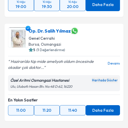
10 Ağu
10 Ağu
10 Ağu
Daha Fazla
19:00
19:30
20:00
Op. Dr. Salih Yılmaz
Genel Cerrahi
Bursa
, Osmangazi
5
(
1
Değerlendirme)
Haziran'da tüp mide ameliyatı oldum öncesinde
Devamı
okadar çok doktor...
Özel Aritmi Osmangazi Hastanesi
Haritada Göster
Ulu, Ulubatlı Hasan Blv. No:48 D:62, 16220
En Yakın Saatler
11:00
11:20
11:40
Daha Fazla