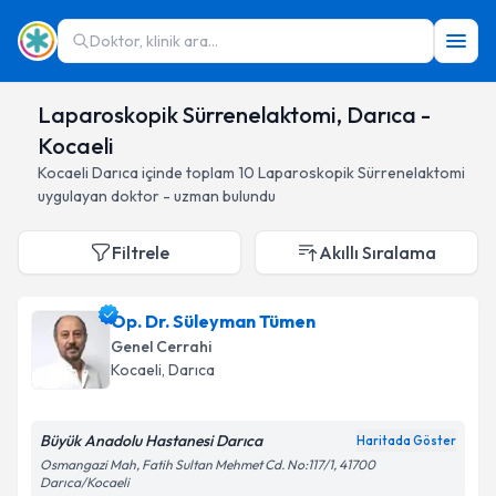
Doktor, klinik ara...
Laparoskopik Sürrenelaktomi, Darıca -
Kocaeli
Kocaeli
Darıca
içinde toplam
10
Laparoskopik Sürrenelaktomi
uygulayan doktor - uzman bulundu
Filtrele
Akıllı Sıralama
Op. Dr. Süleyman Tümen
Genel Cerrahi
Kocaeli
, Darıca
Büyük Anadolu Hastanesi Darıca
Haritada Göster
Osmangazi Mah, Fatih Sultan Mehmet Cd. No:117/1, 41700
Darıca/Kocaeli