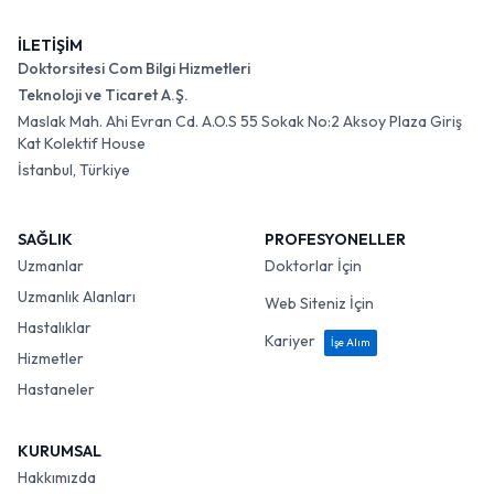
İLETİŞİM
Doktorsitesi Com Bilgi Hizmetleri
Teknoloji ve Ticaret A.Ş.
Maslak Mah. Ahi Evran Cd. A.O.S 55 Sokak No:2 Aksoy Plaza Giriş
Kat Kolektif House
İstanbul, Türkiye
SAĞLIK
PROFESYONELLER
Uzmanlar
Doktorlar İçin
Uzmanlık Alanları
Web Siteniz İçin
Hastalıklar
Kariyer
İşe Alım
Hizmetler
Hastaneler
KURUMSAL
Hakkımızda