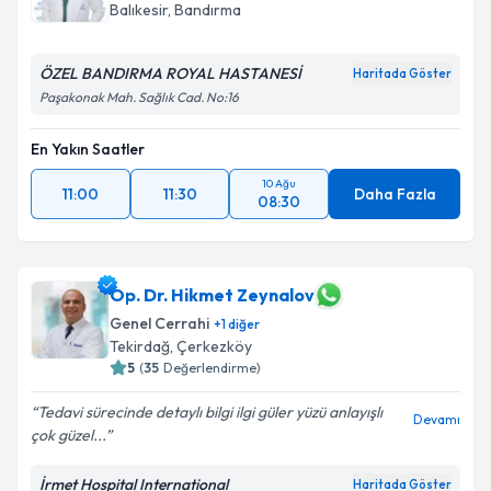
Balıkesir
, Bandırma
ÖZEL BANDIRMA ROYAL HASTANESİ
Haritada Göster
Paşakonak Mah. Sağlık Cad. No:16
En Yakın Saatler
10 Ağu
11:00
11:30
Daha Fazla
08:30
Op. Dr. Hikmet Zeynalov
Genel Cerrahi
+
1
diğer
Tekirdağ
, Çerkezköy
5
(
35
Değerlendirme)
Tedavi sürecinde detaylı bilgi ilgi güler yüzü anlayışlı
Devamı
çok güzel...
İrmet Hospital International
Haritada Göster