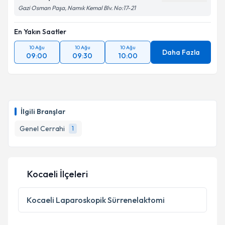
Gazi Osman Paşa, Namık Kemal Blv. No:17-21
En Yakın Saatler
10 Ağu
10 Ağu
10 Ağu
Daha Fazla
09:00
09:30
10:00
İlgili Branşlar
Genel Cerrahi
1
Kocaeli İlçeleri
Kocaeli
Laparoskopik Sürrenelaktomi