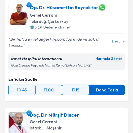
Op. Dr. Hüsamettin Bayraktar
Genel Cerrahi
Tekirdağ
, Çerkezköy
5
(
31
Değerlendirme)
Bir hafta evvel değerli hocam tüp mide ve safra
Devamı
kesesi...
İrmet Hospital İnternational
Haritada Göster
Gazi Osman Paşa mh Namık Kemal Bulvarı No: 17/21
En Yakın Saatler
10:45
11:00
11:15
Daha Fazla
Doç. Dr. Mürşit Dincer
Genel Cerrahi
İstanbul
, Ataşehir