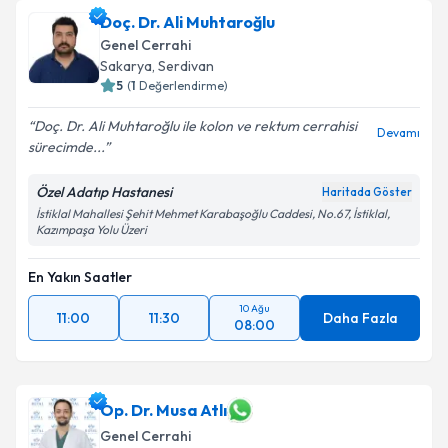
Doç. Dr. Ali Muhtaroğlu
Genel Cerrahi
Sakarya
, Serdivan
5
(
1
Değerlendirme)
Doç. Dr. Ali Muhtaroğlu ile kolon ve rektum cerrahisi
Devamı
sürecimde...
Özel Adatıp Hastanesi
Haritada Göster
İstiklal Mahallesi Şehit Mehmet Karabaşoğlu Caddesi, No.67, İstiklal,
Kazımpaşa Yolu Üzeri
En Yakın Saatler
10 Ağu
11:00
11:30
Daha Fazla
08:00
Op. Dr. Musa Atlı
Genel Cerrahi