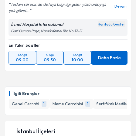
Tedavi sürecinde detaylı bilgi ilgi güler yüzü anlayışlı
Devamı
çok güzel...
İrmet Hospital International
Haritada Göster
Gazi Osman Paşa, Namık Kemal Blv. No:17-21
En Yakın Saatler
10 Ağu
10 Ağu
10 Ağu
Daha Fazla
09:00
09:30
10:00
İlgili Branşlar
Genel Cerrahi
Meme Cerrahisi
Sertifikalı Medikal Es
1
1
İstanbul İlçeleri