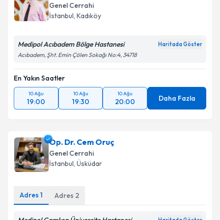
Genel Cerrahi
İstanbul
, Kadıköy
Medipol Acıbadem Bölge Hastanesi
Haritada Göster
Acıbadem, Şht. Emin Çölen Sokağı No:4, 34718
En Yakın Saatler
10 Ağu
10 Ağu
10 Ağu
Daha Fazla
19:00
19:30
20:00
Op. Dr. Cem Oruç
Genel Cerrahi
İstanbul
, Üsküdar
Adres
1
Adres
2