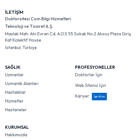
İLETİŞİM
Doktorsitesi Com Bilgi Hizmetleri
Teknoloji ve Ticaret A.Ş.
Maslak Mah. Ahi Evran Cd. A.O.S 55 Sokak No:2 Aksoy Plaza Giriş
Kat Kolektif House
İstanbul, Türkiye
SAĞLIK
PROFESYONELLER
Uzmanlar
Doktorlar İçin
Uzmanlık Alanları
Web Siteniz İçin
Hastalıklar
Kariyer
İşe Alım
Hizmetler
Hastaneler
KURUMSAL
Hakkımızda