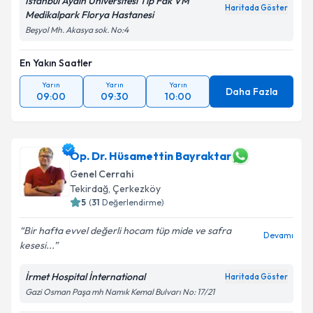
İstanbul Aydın Üniversitesi Tıp Fak VM
Haritada Göster
Medikalpark Florya Hastanesi
Beşyol Mh. Akasya sok. No:4
En Yakın Saatler
Yarın
Yarın
Yarın
Daha Fazla
09:00
09:30
10:00
Op. Dr. Hüsamettin Bayraktar
Genel Cerrahi
Tekirdağ
, Çerkezköy
5
(
31
Değerlendirme)
Bir hafta evvel değerli hocam tüp mide ve safra
Devamı
kesesi...
İrmet Hospital İnternational
Haritada Göster
Gazi Osman Paşa mh Namık Kemal Bulvarı No: 17/21