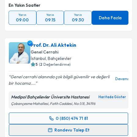
En Yakın Saatler
Yarın
Yarın
Yarın
Daha Fazla
09:00
09:15
09:30
Prof. Dr. Ali Aktekin
Genel Cerrahi
İstanbul
, Bahçelievler
5
(
2
Değerlendirme)
Genel cerrahi alanında çok bilgili güvenilir ve değerli
Devamı
bir hocamız....
Medipol Bahçelievler Üniversite Hastanesi
Haritada Göster
Çobançesme Mahallesi, Fatih Caddesi, No:1/8, 34196
0 (850) 474 71 81
Randevu Takvimi Talebi
Randevu Talep Et