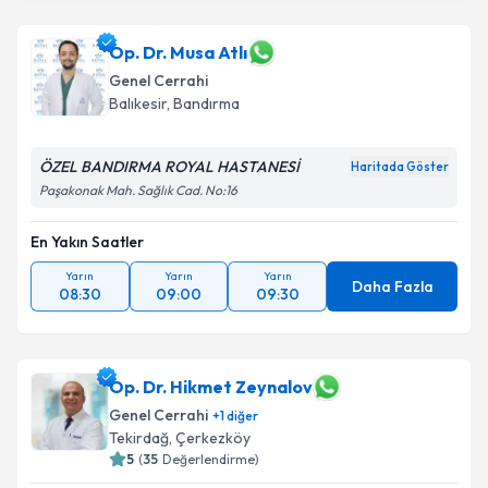
Op. Dr. Musa Atlı
Genel Cerrahi
Balıkesir
, Bandırma
ÖZEL BANDIRMA ROYAL HASTANESİ
Haritada Göster
Paşakonak Mah. Sağlık Cad. No:16
En Yakın Saatler
Yarın
Yarın
Yarın
Daha Fazla
08:30
09:00
09:30
Op. Dr. Hikmet Zeynalov
Genel Cerrahi
+
1
diğer
Tekirdağ
, Çerkezköy
5
(
35
Değerlendirme)