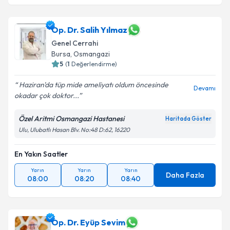
Prof. Dr. Ali Aktekin
için randevu takvimi talebi
oluşturun. Size bu uzmandan randevu almanız için bir
takvim hazırlandığında e-posta ile bilgilendireceğiz.
Op. Dr. Salih Yılmaz
Genel Cerrahi
E-posta Adresiniz
Bursa
, Osmangazi
5
(
1
Değerlendirme)
Haziran'da tüp mide ameliyatı oldum öncesinde
Devamı
okadar çok doktor...
Kişisel verilerimin işlenmesine ilişkin
Aydınlatma
Metni
'ni okudum ve kişisel verilerimin belirtilen
Özel Aritmi Osmangazi Hastanesi
Haritada Göster
kapsamda işlenmesini kabul ediyorum.
Ulu, Ulubatlı Hasan Blv. No:48 D:62, 16220
Takvim Talebini Gönder
En Yakın Saatler
Yarın
Yarın
Yarın
Daha Fazla
08:00
08:20
08:40
Op. Dr. Eyüp Sevim