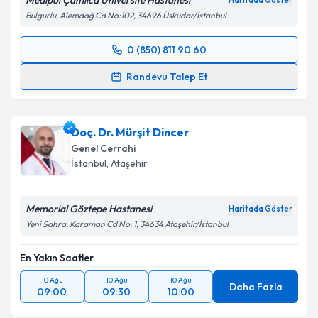
Medipol Çamlıca Üniversite Hastanesi
Haritada Göster
Bulgurlu, Alemdağ Cd No:102, 34696 Üsküdar/İstanbul
0 (850) 811 90 60
Randevu Takvimi Talebi
Randevu Talep Et
Op. Dr. Cem Oruç
için randevu takvimi talebi
oluşturun. Size bu uzmandan randevu almanız için bir
Doç. Dr. Mürşit Dincer
takvim hazırlandığında e-posta ile bilgilendireceğiz.
Genel Cerrahi
E-posta Adresiniz
İstanbul
, Ataşehir
Memorial Göztepe Hastanesi
Haritada Göster
Yeni Sahra, Karaman Cd No: 1, 34634 Ataşehir/İstanbul
Kişisel verilerimin işlenmesine ilişkin
Aydınlatma
Metni
'ni okudum ve kişisel verilerimin belirtilen
En Yakın Saatler
kapsamda işlenmesini kabul ediyorum.
10 Ağu
10 Ağu
10 Ağu
Daha Fazla
09:00
09:30
10:00
Takvim Talebini Gönder