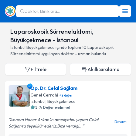
Doktor, klinik ara...
Laparoskopik Sürrenelaktomi,
Büyükçekmece - İstanbul
İstanbul
Büyükçekmece
içinde toplam
10
Laparoskopik
Sürrenelaktomi
uygulayan doktor - uzman bulundu
Filtrele
Akıllı Sıralama
Op. Dr. Celal Sağlam
Genel Cerrahi
+
2
diğer
İstanbul
, Büyükçekmece
5
(
4
Değerlendirme)
Annem Hacer Arkan’ın ameliyatını yapan Celal
Devamı
Sağlam’a teşekkür ederiz.Bize verdiği...