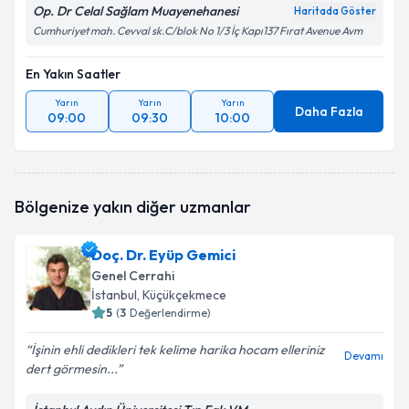
Op. Dr Celal Sağlam Muayenehanesi
Haritada Göster
Cumhuriyet mah. Cevval sk.C/blok No 1/3 İç Kapı137 Fırat Avenue Avm
En Yakın Saatler
Yarın
Yarın
Yarın
Daha Fazla
09:00
09:30
10:00
Bölgenize yakın diğer uzmanlar
Doç. Dr. Eyüp Gemici
Genel Cerrahi
İstanbul
, Küçükçekmece
5
(
3
Değerlendirme)
İşinin ehli dedikleri tek kelime harika hocam elleriniz
Devamı
dert görmesin...