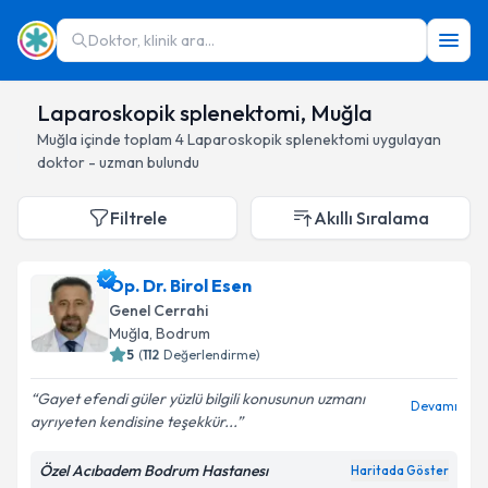
Doktor, klinik ara...
Laparoskopik splenektomi, Muğla
Muğla
içinde toplam
4
Laparoskopik splenektomi
uygulayan
doktor - uzman bulundu
Filtrele
Akıllı Sıralama
Op. Dr. Birol Esen
Genel Cerrahi
Muğla
, Bodrum
5
(
112
Değerlendirme)
Gayet efendi güler yüzlü bilgili konusunun uzmanı
Devamı
ayrıyeten kendisine teşekkür...
Özel Acıbadem Bodrum Hastanesı
Haritada Göster