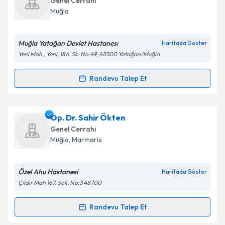
Genel Cerrahi
takvim hazırlandığında e-posta ile bilgilendireceğiz.
Muğla
E-posta Adresiniz
Muğla Yatağan Devlet Hastanesı
Haritada Göster
Yeni Mah., Yeni, 186. Sk. No:49, 48500 Yatağan/Muğla
Kişisel verilerimin işlenmesine ilişkin
Aydınlatma
Randevu Talep Et
Randevu Takvimi Talebi
Metni
'ni okudum ve kişisel verilerimin belirtilen
kapsamda işlenmesini kabul ediyorum.
Dr. Emin Cem Süzen
için randevu takvimi talebi
Op. Dr. Sahir Ökten
oluşturun. Size bu uzmandan randevu almanız için bir
Takvim Talebini Gönder
Genel Cerrahi
takvim hazırlandığında e-posta ile bilgilendireceğiz.
Muğla
, Marmaris
E-posta Adresiniz
Özel Ahu Hastanesi
Haritada Göster
Çıldır Mah 167. Sok. No:3 48700
Kişisel verilerimin işlenmesine ilişkin
Aydınlatma
Randevu Talep Et
Randevu Takvimi Talebi
Metni
'ni okudum ve kişisel verilerimin belirtilen