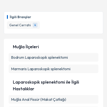
kapsamda işlenmesini kabul ediyorum.
Op. Dr. Sahir Ökten
için randevu takvimi talebi
oluşturun. Size bu uzmandan randevu almanız için bir
Takvim Talebini Gönder
İlgili Branşlar
takvim hazırlandığında e-posta ile bilgilendireceğiz.
Genel Cerrahi
4
E-posta Adresiniz
Muğla İlçeleri
Kişisel verilerimin işlenmesine ilişkin
Aydınlatma
Bodrum
Metni
Laparoskopik splenektomi
'ni okudum ve kişisel verilerimin belirtilen
kapsamda işlenmesini kabul ediyorum.
Marmaris
Laparoskopik splenektomi
Takvim Talebini Gönder
Laparoskopik splenektomi ile İlgili
Hastalıklar
Muğla Anal Fissür (Makat Çatlağı)