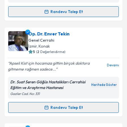
kapsamda işlenmesini kabul ediyorum.
Randevu Talep Et
Randevu Takvimi Talebi
Takvim Talebini Gönder
Op. Dr. Serkan TÜĞEN
için randevu takvimi talebi
Op. Dr. Enver Tekin
oluşturun. Size bu uzmandan randevu almanız için bir
Genel Cerrahi
takvim hazırlandığında e-posta ile bilgilendireceğiz.
İzmir
, Konak
5
(
2
Değerlendirme)
E-posta Adresiniz
Apseli Kist için hocamıza gittim birçok doktora
Devamı
gitmeme rağmen sadece...
Dr. Suat Seren Göğüs Hastalıkları Cerrahisi
Kişisel verilerimin işlenmesine ilişkin
Aydınlatma
Haritada Göster
Eğitim ve Araştırma Hastanesi
Metni
'ni okudum ve kişisel verilerimin belirtilen
Gaziler Cad. No: 331
kapsamda işlenmesini kabul ediyorum.
Randevu Talep Et
Randevu Takvimi Talebi
Takvim Talebini Gönder