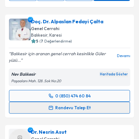
Doç. Dr. Alpaslan Fedayi Çalta
Genel Cerrahi
Balıkesir
, Karesi
5
(
7
Değerlendirme)
Balıkesir için aranan genel cerrah kesinlikle Güler
Devamı
yüzü...
Nev Balıkesir
Haritada Göster
Paşaalanı Mah. 128. Sok No:20
0 (850) 474 60 84
Randevu Takvimi Talebi
Randevu Talep Et
Doç. Dr. Alpaslan Fedayi Çalta
için randevu takvimi
talebi oluşturun. Size bu uzmandan randevu almanız
Dr. Nesrin Asut
için bir takvim hazırlandığında e-posta ile
bilgilendireceğiz.