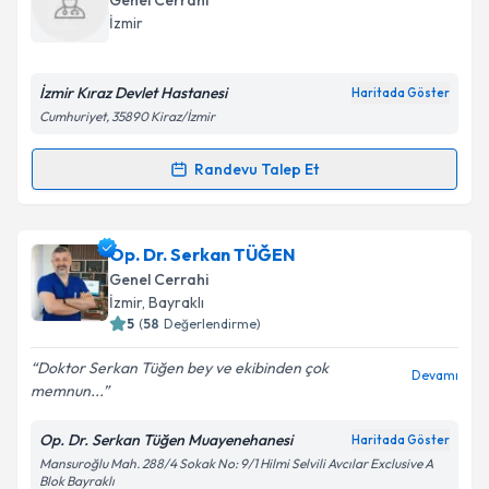
Genel Cerrahi
İzmir
E-posta Adresiniz
İzmir Kıraz Devlet Hastanesi
Haritada Göster
Cumhuriyet, 35890 Kiraz/İzmir
Kişisel verilerimin işlenmesine ilişkin
Aydınlatma
Randevu Talep Et
Metni
'ni okudum ve kişisel verilerimin belirtilen
Randevu Takvimi Talebi
kapsamda işlenmesini kabul ediyorum.
Dr. Nesrin Asut
için randevu takvimi talebi oluşturun.
Op. Dr. Serkan TÜĞEN
Takvim Talebini Gönder
Size bu uzmandan randevu almanız için bir takvim
Genel Cerrahi
hazırlandığında e-posta ile bilgilendireceğiz.
İzmir
, Bayraklı
5
(
58
Değerlendirme)
E-posta Adresiniz
Doktor Serkan Tüğen bey ve ekibinden çok
Devamı
memnun...
Op. Dr. Serkan Tüğen Muayenehanesi
Haritada Göster
Kişisel verilerimin işlenmesine ilişkin
Aydınlatma
Mansuroğlu Mah. 288/4 Sokak No: 9/1 Hilmi Selvili Avcılar Exclusive A
Metni
'ni okudum ve kişisel verilerimin belirtilen
Blok Bayraklı