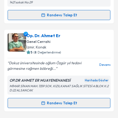
1421 sokak No:29
Randevu Talep Et
Randevu Takvimi Talebi
Kişisel verilerimin işlenmesine ilişkin
Aydınlatma
Metni
'ni okudum ve kişisel verilerimin belirtilen
kapsamda işlenmesini kabul ediyorum.
Op. Dr. Emran Kuzey Avcı
için randevu takvimi talebi
Op. Dr. Ahmet Er
oluşturun. Size bu uzmandan randevu almanız için bir
Genel Cerrahi
takvim hazırlandığında e-posta ile bilgilendireceğiz.
Takvim Talebini Gönder
İzmir
, Konak
5
(
8
Değerlendirme)
E-posta Adresiniz
Dokuz üniversitesinde oğlum Özgür yıl tedavi
Devamı
görmesine rağmen böbreği...
OP.DR AHMET ER MUAYENEHANESİ
Haritada Göster
Kişisel verilerimin işlenmesine ilişkin
Aydınlatma
MİMAR SİNAN MAH. 1359 SOK. KIZILKANAT SAĞLIK SİTESİ A BLOK K:2
Metni
'ni okudum ve kişisel verilerimin belirtilen
D:22 ALSANCAK
kapsamda işlenmesini kabul ediyorum.
Randevu Talep Et
Randevu Takvimi Talebi
Takvim Talebini Gönder