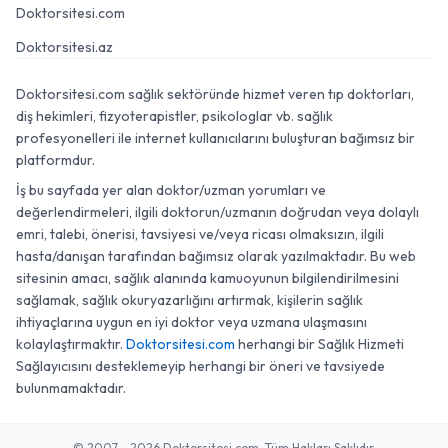
Doktorsitesi.com
Doktorsitesi.az
Doktorsitesi.com sağlık sektöründe hizmet veren tıp doktorları,
diş hekimleri, fizyoterapistler, psikologlar vb. sağlık
profesyonelleri ile internet kullanıcılarını buluşturan bağımsız bir
platformdur.
İş bu sayfada yer alan doktor/uzman yorumları ve
değerlendirmeleri, ilgili doktorun/uzmanın doğrudan veya dolaylı
emri, talebi, önerisi, tavsiyesi ve/veya ricası olmaksızın, ilgili
hasta/danışan tarafından bağımsız olarak yazılmaktadır. Bu web
sitesinin amacı, sağlık alanında kamuoyunun bilgilendirilmesini
sağlamak, sağlık okuryazarlığını artırmak, kişilerin sağlık
ihtiyaçlarına uygun en iyi doktor veya uzmana ulaşmasını
kolaylaştırmaktır.
Doktorsitesi.com
herhangi bir Sağlık Hizmeti
Sağlayıcısını desteklemeyip herhangi bir öneri ve tavsiyede
bulunmamaktadır.
© 2007 - 2026 Doktorsitesi.com. Tüm Hakları Saklıdır.