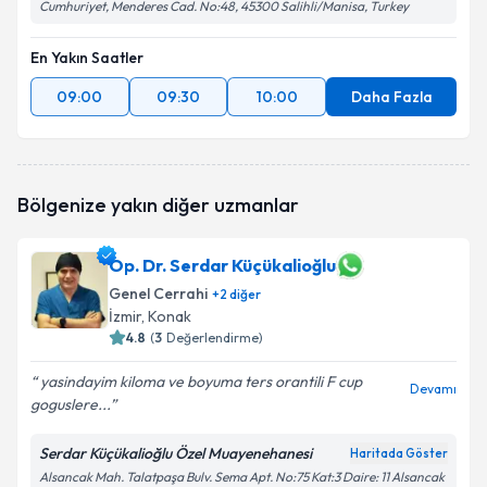
Cumhuriyet, Menderes Cad. No:48, 45300 Salihli/Manisa, Turkey
En Yakın Saatler
09:00
09:30
10:00
Daha Fazla
Bölgenize yakın diğer uzmanlar
Op. Dr. Serdar Küçükalioğlu
Genel Cerrahi
+
2
diğer
İzmir
, Konak
4.8
(
3
Değerlendirme)
yasindayim kiloma ve boyuma ters orantili F cup
Devamı
goguslere...
Serdar Küçükalioğlu Özel Muayenehanesi
Haritada Göster
Alsancak Mah. Talatpaşa Bulv. Sema Apt. No:75 Kat:3 Daire: 11 Alsancak