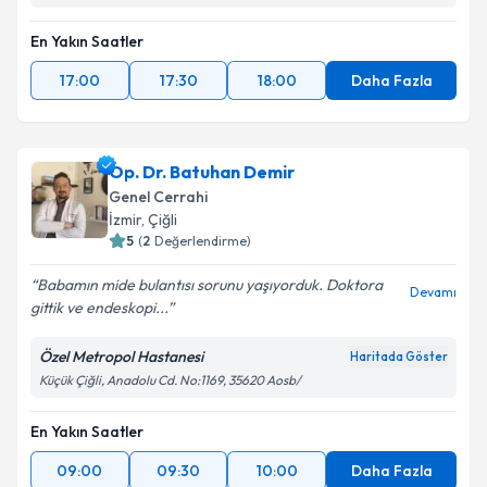
En Yakın Saatler
17:00
17:30
18:00
Daha Fazla
Op. Dr. Batuhan Demir
Genel Cerrahi
İzmir
, Çiğli
5
(
2
Değerlendirme)
Babamın mide bulantısı sorunu yaşıyorduk. Doktora
Devamı
gittik ve endeskopi...
Özel Metropol Hastanesi
Haritada Göster
Küçük Çiğli, Anadolu Cd. No:1169, 35620 Aosb/
En Yakın Saatler
09:00
09:30
10:00
Daha Fazla