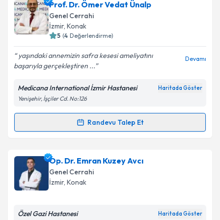
Op. Dr. Enver Tekin
için randevu takvimi talebi
Prof. Dr. Ömer Vedat Ünalp
oluşturun. Size bu uzmandan randevu almanız için bir
Genel Cerrahi
takvim hazırlandığında e-posta ile bilgilendireceğiz.
İzmir
, Konak
5
(
4
Değerlendirme)
E-posta Adresiniz
yaşındaki annemizin safra kesesi ameliyatını
Devamı
başarıyla gerçekleştiren ...
Medicana International İzmir Hastanesi
Haritada Göster
Kişisel verilerimin işlenmesine ilişkin
Aydınlatma
Yenişehir, İşçiler Cd. No:126
Metni
'ni okudum ve kişisel verilerimin belirtilen
kapsamda işlenmesini kabul ediyorum.
Randevu Talep Et
Randevu Takvimi Talebi
Takvim Talebini Gönder
Prof. Dr. Ömer Vedat Ünalp
için randevu takvimi
Op. Dr. Emran Kuzey Avcı
talebi oluşturun. Size bu uzmandan randevu almanız
Genel Cerrahi
için bir takvim hazırlandığında e-posta ile
İzmir
, Konak
bilgilendireceğiz.
E-posta Adresiniz
Özel Gazi Hastanesi
Haritada Göster