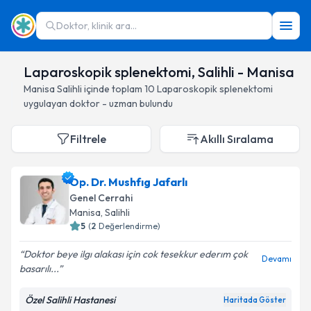
Doktor, klinik ara...
Laparoskopik splenektomi, Salihli - Manisa
Manisa
Salihli
içinde toplam
10
Laparoskopik splenektomi
uygulayan doktor - uzman bulundu
Filtrele
Akıllı Sıralama
Op. Dr. Mushfıg Jafarlı
Genel Cerrahi
Manisa
, Salihli
5
(
2
Değerlendirme)
Doktor beye ilgı alakası için cok tesekkur ederım çok
Devamı
basarılı...
Özel Salihli Hastanesi
Haritada Göster