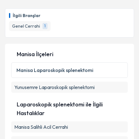
Op. Dr. Ahmet Er
için randevu takvimi talebi
oluşturun. Size bu uzmandan randevu almanız için bir
İlgili Branşlar
takvim hazırlandığında e-posta ile bilgilendireceğiz.
Genel Cerrahi
1
E-posta Adresiniz
Manisa İlçeleri
Kişisel verilerimin işlenmesine ilişkin
Aydınlatma
Metni
'ni okudum ve kişisel verilerimin belirtilen
Manisa
Laparoskopik splenektomi
kapsamda işlenmesini kabul ediyorum.
Yunusemre
Laparoskopik splenektomi
Takvim Talebini Gönder
Laparoskopik splenektomi ile İlgili
Hastalıklar
Manisa Salihli Acil Cerrahi